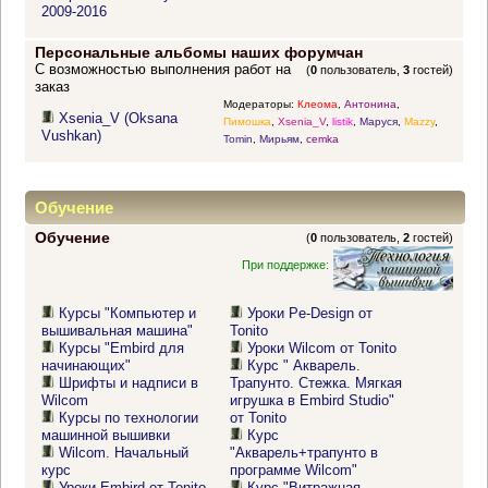
2009-2016
Персональные альбомы наших форумчан
С возможностью выполнения работ на
(
0
пользователь,
3
гостей)
заказ
Модераторы:
Клеома
,
Антонина
,
Xsenia_V (Oksana
Пимошка
,
Xsenia_V
,
listik
,
Маруся
,
Mazzy
,
Vushkan)
Tomin
,
Мирьям
,
cemka
Обучение
Обучение
(
0
пользователь,
2
гостей)
При поддержке:
Курсы "Компьютер и
Уроки Pe-Design от
вышивальная машина"
Tonito
Курсы "Embird для
Уроки Wilcom от Tonito
начинающих"
Курс " Акварель.
Шрифты и надписи в
Трапунто. Стежка. Мягкая
Wilcom
игрушка в Embird Studio"
Курсы по технологии
от Tonito
машинной вышивки
Курс
Wilcom. Начальный
"Акварель+трапунто в
курс
программе Wilcom"
Уроки Embird от Tonito
Курс "Витражная