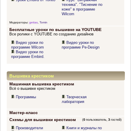
техника". "Тиснение по
коже" в программе
Wilcom
Модераторы:
gettas
,
Tomin
Бесплатные уроки по вышивке на YOUTUBE
Все ролики с YOUTUBE по созданию дизайнов
Видео уроки по
Видео уроки по
программе Wilcom
программе Pe-Design
Видео уроки по
программе Embird.
Вышивка крестиком
Машинная вышивка крестиком
Всё о вышивке крестиком
Программы
Творческая
лаборатория
Мастер-класс
Схемы для вышивки крестиком
(
0
пользователь,
3
гостей)
Производители
Книги и журналы по