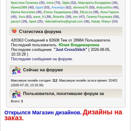
Кристина Громова
(35)
,
toma
(70)
,
Sigita
(52)
,
Маргарита Бондарева
(36)
,
Ирина1986
(40)
,
tigadi
(53)
,
Альмира
(62)
,
demena76
(50)
,
leolyushka
(46)
,
Ирина Киселева
(48)
,
Елена Зацарицина
(38)
,
Elizazza
(38)
,
Анна Гарина
(40)
,
Yura
(63)
,
ваня_N
(39)
,
BrianKic
(39)
,
trer
(47)
,
Галина Разумова
(58)
,
pactyh
(29)
,
Ария
(25)
,
Valeriatimarina@gmail.com
(36)
,
Nataly Shteyn
(53)
Статистика форума
420363 Сообщений в 82608 Тем от 28984 Пользователи.
Последний пользователь:
Юлия Владимировна
Последнее сообщение:
"
Just CrossStitch
"
( 2026-08-05,
10:33:28 )
Последние сообщения на форуме.
Сейчас на форуме
Максимум онлайн сегодня:
112
. Максимум онлайн за все время: 32403
(2026-07-20, 13:15:30)
Пользователи, посетившие форум за
Всего:
3
последние 24 часа
Дизайны на
Открылся Магазин дизайнов.
заказ.