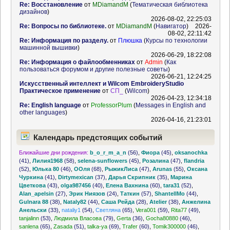
Re: Восстановление
от
MDiamandM
(
Тематическая библиотека
дизайнов
)
2026-08-02, 22:25:03
Re: Вопросы по библиотеке.
от
MDiamandM
(
Навигатор
)
2026-
08-02, 22:11:42
Re: Информация по разделу.
от
Плюшка
(
Курсы по технологии
машинной вышивки
)
2026-06-29, 18:22:08
Re: Информация о файлообменниках
от
Admin
(
Как
пользоваться форумом и другие полезные советы
)
2026-06-21, 12:24:25
Искусственный интеллект и Wilcom EmbroideryStudio
Практическое применение
от
СП_
(
Wilcom
)
2026-04-23, 12:34:18
Re: English language
от
ProfessorPlum
(
Messages in English and
other languages
)
2026-04-16, 21:23:01
Календарь предстоящих событий
Ближайшие дни рождения:
b_o_r_m_a_n
(56)
,
Фиора
(45)
,
oksanochka
(41)
,
Лилия1968
(58)
,
selena-sunflowers
(45)
,
Розалина
(47)
,
flandria
(52)
,
Юлька 80
(46)
,
ООля
(68)
,
РыжикЛиса
(47)
,
Arunas
(55)
,
Оксана
Чуркина
(41)
,
Dirtymexican
(37)
,
Дарья Скрипник
(35)
,
Марина
Цветкова
(43)
,
olga987456
(40)
,
Елена Вахнина
(60)
,
tara31
(52)
,
Alan_apelsin
(27)
,
Эрик Ниязов
(24)
,
Таткин
(57)
,
ShantellMo
(44)
,
Gulnara 88
(38)
,
Nataly82
(44)
,
Саша Рейда
(28)
,
Atelier
(38)
,
Анжелина
Анельски
(33)
,
nataliy1
(54)
,
Светляна
(65)
,
Vera001
(59)
,
Rita77
(49)
,
tanjalinn
(53)
,
Людмила Власова
(79)
,
Gerta
(36)
,
Gocha80880
(46)
,
sanlena
(65)
,
Zasada
(51)
,
talka-ya
(69)
,
Trafer
(60)
,
Tomik300000
(46)
,