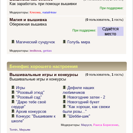
Как заработать при помощи вышивки
При поддержке:
Модераторы:
Клеома
,
natali-krav
Магия и вышивка
(
0
пользователь,
1
гость)
Обережная вышивка
При поддержке:
Магический сундучок
Голубь мира
Модераторы:
iredkova
,
gettas
Бенефис хорошего настроения
Вышивальные игры и конкурсы
(
0
пользователь,
1
гость)
Вышивальные игры и конкурсы
Игры
Дефиле наших
"Розовый этюд"
любимчиков
"Розовый сад"
Новогодние затеи - 2
"Дарю тебе своё
Новогодний букет
сердце"
"Как хороши, как свежи
Архив конкурсов
были розы..."
Конкурс "Вышиваем к
"Шебби-шик"
школе"
Модераторы:
Маруся
,
Раиса Борисенко
,
Tomin
,
Мирьям