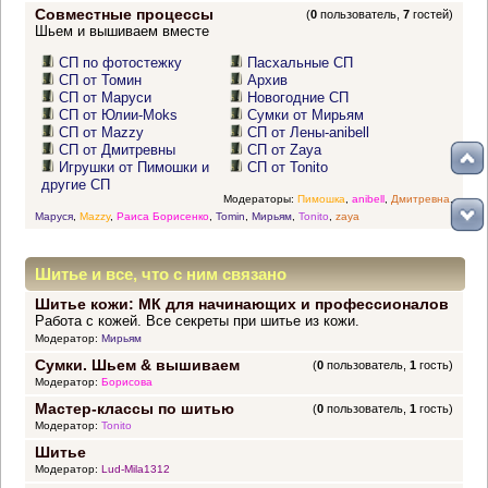
Совместные процессы
(
0
пользователь,
7
гостей)
Шьем и вышиваем вместе
СП по фотостежку
Пасхальные СП
СП от Томин
Архив
СП от Маруси
Новогодние СП
СП от Юлии-Moks
Сумки от Мирьям
СП от Mazzy
СП от Лены-anibell
СП от Дмитревны
СП от Zaya
Игрушки от Пимошки и
СП от Tonito
другие СП
Модераторы:
Пимошка
,
anibell
,
Дмитревна
,
Маруся
,
Mazzy
,
Раиса Борисенко
,
Tomin
,
Мирьям
,
Tonito
,
zaya
Шитье и все, что с ним связано
Шитье кожи: МК для начинающих и профессионалов
Работа с кожей. Все секреты при шитье из кожи.
Модератор:
Мирьям
Сумки. Шьем & вышиваем
(
0
пользователь,
1
гость)
Модератор:
Борисова
Мастер-классы по шитью
(
0
пользователь,
1
гость)
Модератор:
Tonito
Шитье
Модератор:
Lud-Mila1312