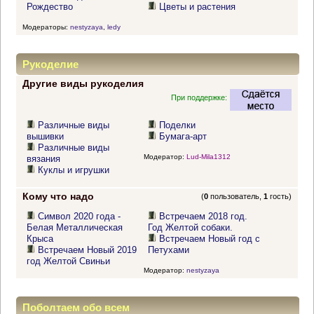
Рождество
Цветы и растения
Модераторы:
nestyzaya
,
ledy
Рукоделие
Другие виды рукоделия
При поддержке:
Различные виды
Поделки
вышивки
Бумага-арт
Различные виды
Модератор:
Lud-Mila1312
вязания
Куклы и игрушки
Кому что надо
(
0
пользователь,
1
гость)
Символ 2020 года -
Встречаем 2018 год.
Белая Металлическая
Год Желтой собаки.
Крыса
Встречаем Новый год с
Встречаем Новый 2019
Петухами
год Желтой Свиньи
Модератор:
nestyzaya
Поболтаем обо всем