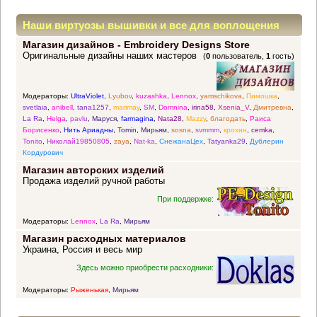
Наши виртуозы вышивки и все для воплощения
Магазин дизайнов - Embroidery Designs Store
прекрасных идей
Оригинальные дизайны наших мастеров
(
0
пользователь,
1
гость)
Модераторы:
UltraViolet
,
Lyubov
,
kuzashka
,
Lennox
,
yamschikova
,
Пимошка
,
svetlaia
,
anibell
,
tana1257
,
marimay
,
SM
,
Domnina
,
irina58
,
Xsenia_V
,
Дмитревна
,
La Ra
,
Helga
,
pavlu
,
Маруся
,
farmagina
,
Nata28
,
Mazzy
,
благодать
,
Раиса
Борисенко
,
Нить Ариадны
,
Tomin
,
Мирьям
,
sosna
,
svmmm
,
крохин
,
cemka
,
Tonito
,
Николай19850805
,
zaya
,
Nat-ka
,
СнежанаЦех
,
Tatyanka29
,
Дублерин
Кордурович
Магазин авторских изделий
Продажа изделий ручной работы
При поддержке:
Модераторы:
Lennox
,
La Ra
,
Мирьям
Магазин расходных материалов
Украина, Россия и весь мир
Здесь можно приобрести расходники:
Модераторы:
Рыженькая
,
Мирьям