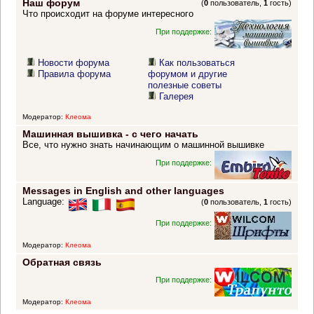
Наш форум
(
0
пользователь,
1
гость)
Что происходит на форуме интересного
При поддержке:
Новости форума
Как пользоваться
Правила форума
форумом и другие
полезные советы
Галерея
Модератор:
Клеома
Машинная вышивка - с чего начать
Все, что нужно знать начинающим о машинной вышивке
При поддержке:
Messages in English and other languages
Language:
(
0
пользователь,
1
гость)
При поддержке:
Модератор:
Клеома
Обратная связь
При поддержке:
Модератор:
Клеома