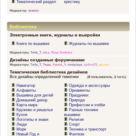
Тематический раздел
крестику
Модератор:
помпон
Библиотека
Электронные книги, журналы и выкройки
Книги по вышивке
Журналы по вышивке
Модераторы:
Trefa_T
,
silica
,
Rusa Sovietica
Дизайны созданные форумчанами
Модераторы:
Trefa_T
,
Тиша
,
Xsenia_V
,
nestyzaya
,
шейла55
,
крохин
Тематическая библиотека дизайнов
Все дизайны определенной тематики
(
0
пользователь,
1
гость)
Навигатор
Одежда и аксессуары
Алфавиты
Орнаменты
Вышивка для детей
Праздники
Домашний декор
Природа
Карта мира
Профессии и хобби
Кружево и ришелье
Разные техники
Кухня
вышивки
Логотипы и знаки
Религия
Люди
Спорт
Море
Техника и транспорт
Новый Год и
Фэнтези