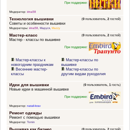
При поддержке:
Модератор:
irina58
Технология вышивки
(
0
пользователь,
2
гостей)
Советы и особенности вышивки
Модераторы:
irina58
,
Маруся
,
Mazzy
Мастер-класс
(
0
пользователь,
2
гостей)
Мастер - классы по вышивке
При поддержке:
Мастер-классы к
Мастер-классы по
новогодним праздникам
вышивке
Весенние мастер-
Мастер-классы по
классы
другим видам рукоделия
Идеи для вышивки
(
0
пользователь,
1
гость)
Новые идеи в машинной вышивке
При поддержке:
Модератор:
natali-krav
Ремонт одежды
Ремонт с помощью вышивки
Модератор:
Tomin
Вышивка как бизнес
(
0
пользователь,
2
гостей)