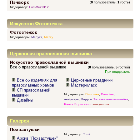
Пэчворк
(
0
пользователь,
1
гость)
Модератор:
Lud-Mila1312
Искусство Фотостежка
Фотостежок
Модераторы:
Маруся
,
Mazzy
Церковная православная вышивка
Искусство православной вышивки
Все о православной вышивке
(
0
пользователь,
5
гостей)
При поддержке:
Все об изделиях для
Церковные праздники
православных храмов
Мастер-класс
СП православной
Модераторы:
Пимошка
,
Domnina
,
вышивки
nestyzaya
,
Маруся
,
Татьяна-золотошвейка
,
Дизайны
Раиса Борисенко
,
smeyanova
Галерея
Похвастушки
Модератор:
Tomin
Архив "Похвастушек"