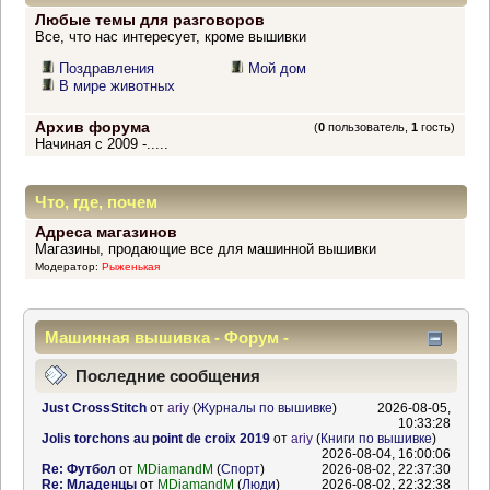
Любые темы для разговоров
Все, что нас интересует, кроме вышивки
Поздравления
Мой дом
В мире животных
Архив форума
(
0
пользователь,
1
гость)
Начиная с 2009 -.....
Что, где, почем
Адреса магазинов
Магазины, продающие все для машинной вышивки
Модератор:
Рыженькая
Машинная вышивка - Форум -
Информационный центр
Последние сообщения
Just CrossStitch
от
ariy
(
Журналы по вышивке
)
2026-08-05,
10:33:28
Jolis torchons au point de croix 2019
от
ariy
(
Книги по вышивке
)
2026-08-04, 16:00:06
Re: Футбол
от
MDiamandM
(
Спорт
)
2026-08-02, 22:37:30
Re: Младенцы
от
MDiamandM
(
Люди
)
2026-08-02, 22:32:38