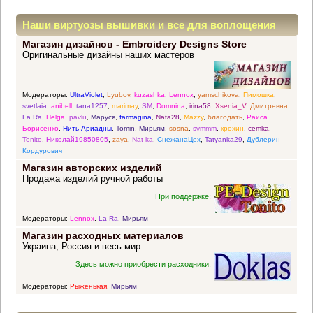
Наши виртуозы вышивки и все для воплощения
Магазин дизайнов - Embroidery Designs Store
прекрасных идей
Оригинальные дизайны наших мастеров
Модераторы:
UltraViolet
,
Lyubov
,
kuzashka
,
Lennox
,
yamschikova
,
Пимошка
,
svetlaia
,
anibell
,
tana1257
,
marimay
,
SM
,
Domnina
,
irina58
,
Xsenia_V
,
Дмитревна
,
La Ra
,
Helga
,
pavlu
,
Маруся
,
farmagina
,
Nata28
,
Mazzy
,
благодать
,
Раиса
Борисенко
,
Нить Ариадны
,
Tomin
,
Мирьям
,
sosna
,
svmmm
,
крохин
,
cemka
,
Tonito
,
Николай19850805
,
zaya
,
Nat-ka
,
СнежанаЦех
,
Tatyanka29
,
Дублерин
Кордурович
Магазин авторских изделий
Продажа изделий ручной работы
При поддержке:
Модераторы:
Lennox
,
La Ra
,
Мирьям
Магазин расходных материалов
Украина, Россия и весь мир
Здесь можно приобрести расходники:
Модераторы:
Рыженькая
,
Мирьям