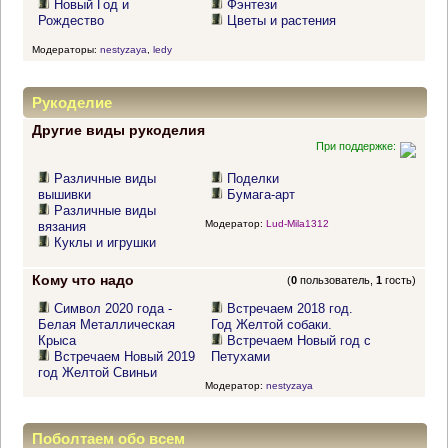
Новый Год и
Фэнтези
Рождество
Цветы и растения
Модераторы:
nestyzaya
,
ledy
Рукоделие
Другие виды рукоделия
При поддержке:
Различные виды
Поделки
вышивки
Бумага-арт
Различные виды
Модератор:
Lud-Mila1312
вязания
Куклы и игрушки
Кому что надо
(
0
пользователь,
1
гость)
Символ 2020 года -
Встречаем 2018 год.
Белая Металлическая
Год Желтой собаки.
Крыса
Встречаем Новый год с
Встречаем Новый 2019
Петухами
год Желтой Свиньи
Модератор:
nestyzaya
Поболтаем обо всем