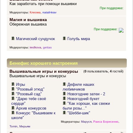
Как заработать при помощи вышивки
При поддержке:
Модераторы:
Клеома
,
natali-krav
Магия и вышивка
Обережная вышивка
При поддержке:
Магический сундучок
Голубь мира
Модераторы:
iredkova
,
gettas
Бенефис хорошего настроения
Вышивальные игры и конкурсы
(
0
пользователь,
4
гостей)
Вышивальные игры и конкурсы
Игры
Дефиле наших
"Розовый этюд"
любимчиков
"Розовый сад"
Новогодние затеи - 2
"Дарю тебе своё
Новогодний букет
сердце"
"Как хороши, как свежи
Архив конкурсов
были розы..."
Конкурс "Вышиваем к
"Шебби-шик"
школе"
Модераторы:
Маруся
,
Раиса Борисенко
,
Tomin
,
Мирьям