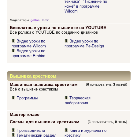
техника". "Тиснение по
коже" в программе
Wilcom
Модераторы:
gettas
,
Tomin
Бесплатные уроки по вышивке на YOUTUBE
Все ролики с YOUTUBE по созданию дизайнов
Видео уроки по
Видео уроки по
программе Wilcom
программе Pe-Design
Видео уроки по
программе Embird.
Вышивка крестиком
Машинная вышивка крестиком
(
0
пользователь,
3
гостей)
Всё о вышивке крестиком
Программы
Творческая
лаборатория
Мастер-класс
Схемы для вышивки крестиком
(
1
пользователь,
0
гость)
Производители
Книги и журналы по
Тематический раздел
крестику