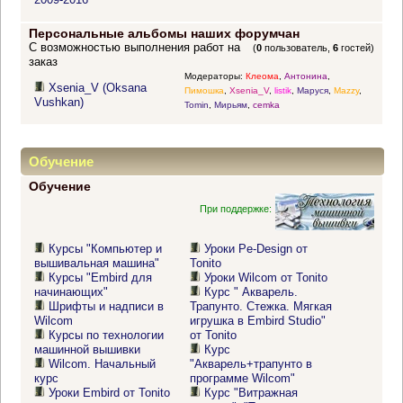
Персональные альбомы наших форумчан
С возможностью выполнения работ на
(
0
пользователь,
6
гостей)
заказ
Модераторы:
Клеома
,
Антонина
,
Xsenia_V (Oksana
Пимошка
,
Xsenia_V
,
listik
,
Маруся
,
Mazzy
,
Vushkan)
Tomin
,
Мирьям
,
cemka
Обучение
Обучение
При поддержке:
Курсы "Компьютер и
Уроки Pe-Design от
вышивальная машина"
Tonito
Курсы "Embird для
Уроки Wilcom от Tonito
начинающих"
Курс " Акварель.
Шрифты и надписи в
Трапунто. Стежка. Мягкая
Wilcom
игрушка в Embird Studio"
Курсы по технологии
от Tonito
машинной вышивки
Курс
Wilcom. Начальный
"Акварель+трапунто в
курс
программе Wilcom"
Уроки Embird от Tonito
Курс "Витражная