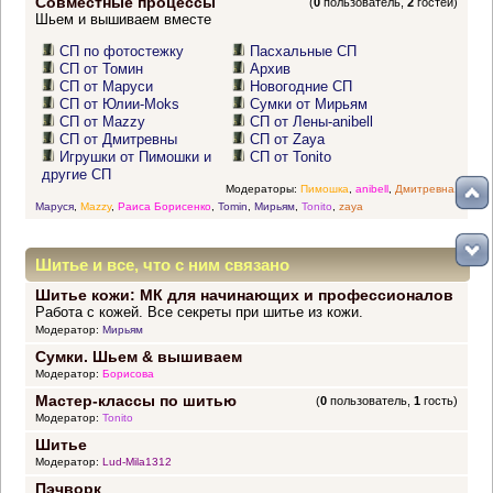
Совместные процессы
(
0
пользователь,
2
гостей)
Шьем и вышиваем вместе
СП по фотостежку
Пасхальные СП
СП от Томин
Архив
СП от Маруси
Новогодние СП
СП от Юлии-Moks
Сумки от Мирьям
СП от Mazzy
СП от Лены-anibell
СП от Дмитревны
СП от Zaya
Игрушки от Пимошки и
СП от Tonito
другие СП
Модераторы:
Пимошка
,
anibell
,
Дмитревна
,
Маруся
,
Mazzy
,
Раиса Борисенко
,
Tomin
,
Мирьям
,
Tonito
,
zaya
Шитье и все, что с ним связано
Шитье кожи: МК для начинающих и профессионалов
Работа с кожей. Все секреты при шитье из кожи.
Модератор:
Мирьям
Сумки. Шьем & вышиваем
Модератор:
Борисова
Мастер-классы по шитью
(
0
пользователь,
1
гость)
Модератор:
Tonito
Шитье
Модератор:
Lud-Mila1312
Пэчворк