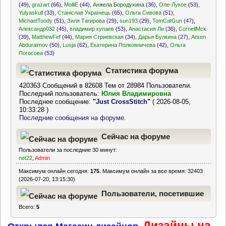
(49)
,
grazart
(66)
,
MolliE
(44)
,
Анжела Бородухина
(36)
,
Оле-Лукое
(53)
,
Yulyaskull
(33)
,
Станіслав Українець
(65)
,
Ольга Сивова
(51)
,
MichaelToody
(51)
,
Зиля Тагирова
(29)
,
sun193
(29)
,
TomCatGun
(47)
,
Александр032
(45)
,
владимир купаев
(53)
,
Анастасия Ли
(36)
,
CornellMck
(39)
,
MatthewFef
(44)
,
Мария Стриевская
(34)
,
Дарья Булкина
(27)
,
Arsen
Abduraimov
(50)
,
Lusja
(62)
,
Екатерина Полковничева
(42)
,
Ольга
Погосова
(53)
Статистика форума
420363 Сообщений в 82608 Тем от 28984 Пользователи.
Последний пользователь:
Юлия Владимировна
Последнее сообщение:
"
Just CrossStitch
"
( 2026-08-05,
10:33:28 )
Последние сообщения на форуме.
Сейчас на форуме
Пользователи за последние 30 минут:
net22
,
Admin
Максимум онлайн сегодня:
175
. Максимум онлайн за все время: 32403
(2026-07-20, 13:15:30)
Пользователи, посетившие
Всего:
5
форум за последние 24
Дизайны на
часа