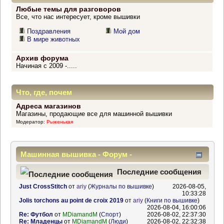
Любые темы для разговоров
Все, что нас интересует, кроме вышивки
Поздравления
Мой дом
В мире животных
Архив форума
Начиная с 2009 -.....
Что, где, почем
Адреса магазинов
Магазины, продающие все для машинной вышивки
Модератор:
Рыженькая
Машинная вышивка - Форум -
Информационный центр
Последние сообщения
Just CrossStitch
от
ariy
(
Журналы по вышивке
)
2026-08-05,
10:33:28
Jolis torchons au point de croix 2019
от
ariy
(
Книги по вышивке
)
2026-08-04, 16:00:06
Re: Футбол
от
MDiamandM
(
Спорт
)
2026-08-02, 22:37:30
Re: Младенцы
от
MDiamandM
(
Люди
)
2026-08-02, 22:32:38