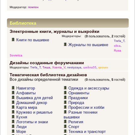
Модератор:
помпон
Библиотека
Электронные книги, журналы и выкройки
Модераторы:
(
0
пользователь,
2
гостей)
Книги по вышивке
Trefa_T
,
Журналы по вышивке
silica
,
Rusa
Sovietica
Дизайны созданные форумчанами
Модераторы:
Trefa_T
,
Тиша
,
Xsenia_V
,
nestyzaya
,
шейла55
,
крохин
Тематическая библиотека дизайнов
Все дизайны определенной тематики
(
0
пользователь,
5
гостей)
Навигатор
Одежда и аксессуары
Алфавиты
Орнаменты
Вышивка для детей
Праздники
Домашний декор
Природа
Карта мира
Профессии и хобби
Кружево и ришелье
Разные техники
Кухня
вышивки
Логотипы и знаки
Религия
Люди
Спорт
Море
Техника и транспорт