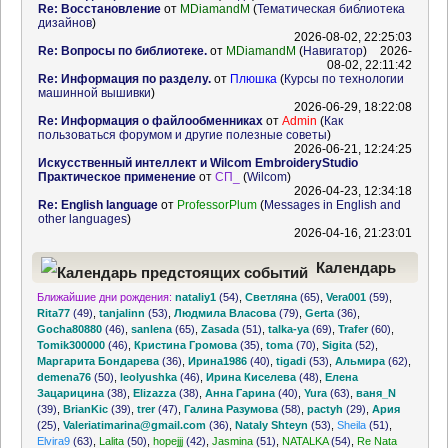
Re: Восстановление
от
MDiamandM
(
Тематическая библиотека
дизайнов
)
2026-08-02, 22:25:03
Re: Вопросы по библиотеке.
от
MDiamandM
(
Навигатор
)
2026-
08-02, 22:11:42
Re: Информация по разделу.
от
Плюшка
(
Курсы по технологии
машинной вышивки
)
2026-06-29, 18:22:08
Re: Информация о файлообменниках
от
Admin
(
Как
пользоваться форумом и другие полезные советы
)
2026-06-21, 12:24:25
Искусственный интеллект и Wilcom EmbroideryStudio
Практическое применение
от
СП_
(
Wilcom
)
2026-04-23, 12:34:18
Re: English language
от
ProfessorPlum
(
Messages in English and
other languages
)
2026-04-16, 21:23:01
Календарь
Ближайшие дни рождения:
nataliy1
(54)
,
Светляна
(65)
,
Vera001
(59)
,
предстоящих событий
Rita77
(49)
,
tanjalinn
(53)
,
Людмила Власова
(79)
,
Gerta
(36)
,
Gocha80880
(46)
,
sanlena
(65)
,
Zasada
(51)
,
talka-ya
(69)
,
Trafer
(60)
,
Tomik300000
(46)
,
Кристина Громова
(35)
,
toma
(70)
,
Sigita
(52)
,
Маргарита Бондарева
(36)
,
Ирина1986
(40)
,
tigadi
(53)
,
Альмира
(62)
,
demena76
(50)
,
leolyushka
(46)
,
Ирина Киселева
(48)
,
Елена
Зацарицина
(38)
,
Elizazza
(38)
,
Анна Гарина
(40)
,
Yura
(63)
,
ваня_N
(39)
,
BrianKic
(39)
,
trer
(47)
,
Галина Разумова
(58)
,
pactyh
(29)
,
Ария
(25)
,
Valeriatimarina@gmail.com
(36)
,
Nataly Shteyn
(53)
,
Sheila
(51)
,
Elvira9
(63)
,
Lalita
(50)
,
hopejjj
(42)
,
Jasmina
(51)
,
NATALKA
(54)
,
Re Nata