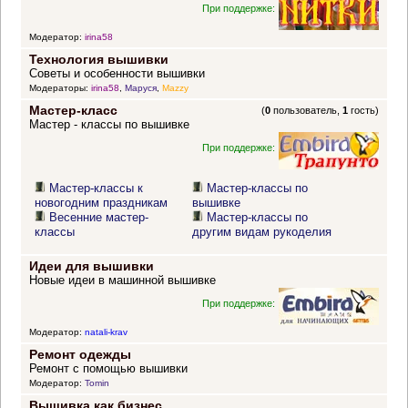
При поддержке:
Модератор:
irina58
Технология вышивки
Советы и особенности вышивки
Модераторы:
irina58
,
Маруся
,
Mazzy
Мастер-класс
(
0
пользователь,
1
гость)
Мастер - классы по вышивке
При поддержке:
Мастер-классы к
Мастер-классы по
новогодним праздникам
вышивке
Весенние мастер-
Мастер-классы по
классы
другим видам рукоделия
Идеи для вышивки
Новые идеи в машинной вышивке
При поддержке:
Модератор:
natali-krav
Ремонт одежды
Ремонт с помощью вышивки
Модератор:
Tomin
Вышивка как бизнес