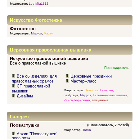
Модератор:
Lud-Mila1312
Искусство Фотостежка
Фотостежок
Модераторы:
Маруся
,
Mazzy
Церковная православная вышивка
Искусство православной вышивки
Все о православной вышивке
При поддержке:
Все об изделиях для
Церковные праздники
православных храмов
Мастер-класс
СП православной
Модераторы:
Пимошка
,
Domnina
,
вышивки
nestyzaya
,
Маруся
,
Татьяна-золотошвейка
,
Дизайны
Раиса Борисенко
,
smeyanova
Галерея
Похвастушки
(
0
пользователь,
7
гостей)
Модератор:
Tomin
Архив "Похвастушек"
2009-2016