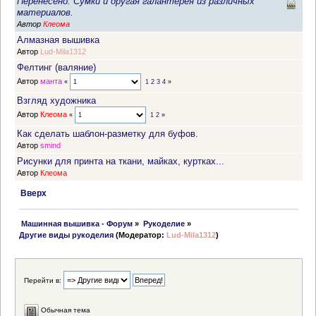
Перенесено: Сумки и другая галантерея из различных
материалов.
Автор
Клеома
Алмазная вышивка
Автор
Lud-Mila1312
Фелтинг (валяние)
Автор
манта
«
1
2
3
4
»
Взгляд художника
Автор
Клеома
«
1
2
»
Как сделать шаблон-разметку для буфов.
Автор
smind
Рисунки для принта на ткани, майках, куртках...
Автор
Клеома
Вверх
 Машинная вышивка - Форум
»
Рукоделие
»
Другие виды рукоделия
(Модератор:
Lud-Mila1312
)
Перейти в:
Обычная тема