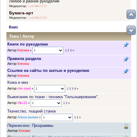
Любое и разное рукоделие
Модератор:
Lud-Mila1312
Бумага-арт
Модератор:
Lud-Mila1312
Вниз
Тема
/
Автор
Книги по рукоделию
Автор
Клеома
«
1
2
3
»
Правила раздела
Автор
Клеома
Ссылки на сайты по шитью и рукоделию
Автор
Клеома
Кожа и мех
Автор
mix-swet
«
1
2
3
4
»
Выжигание по ткани - техника "Гильоширование".
Автор
Viki 21
«
1
2
»
Ткачество, ткацкий станок
Автор
Алена-рыжая
«
1
2
»
Перенесено: Программы
Автор
Клеома