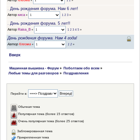
Автор
Клеома
«
1
2
»
. День рождения форума. Нам 6 лет!
Автор
киса
«
1
2
3
»
. День рождения форума. 5 лет!!
Автор
Raisa_B
«
1
2
3
4
5
»
День рождения форума. Нам 4 года!
Автор
Клеома
«
1
2
»
Вверх
 Машинная вышивка - Форум
»
Поболтаем обо всем
»
Любые темы для разговоров
»
Поздравления
Перейти в:
Обычная тема
Популярная тема (более 15 ответов)
Очень популярная тема (более 25 ответов)
Заблокированная тема
Прикрепленная тема