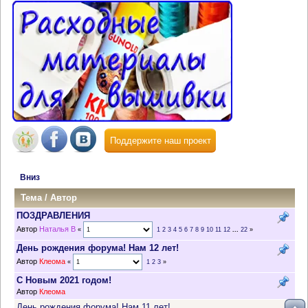
Поддержите наш проект
Вниз
Тема
/
Автор
ПОЗДРАВЛЕНИЯ
Автор
Наталья В
«
1
2
3
4
5
6
7
8
9
10
11
12
...
22
»
День рождения форума! Нам 12 лет!
Автор
Клеома
«
1
2
3
»
С Новым 2021 годом!
Автор
Клеома
День рождения форума! Нам 11 лет!