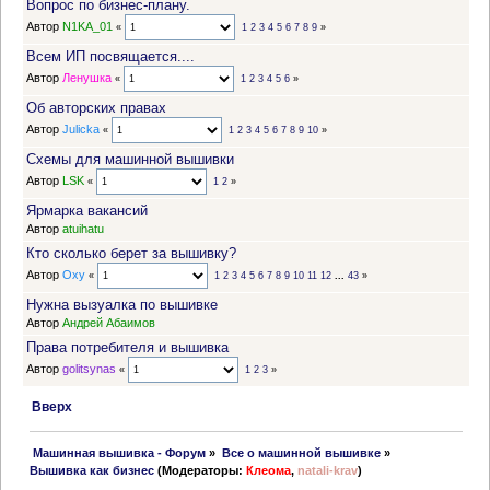
Вопрос по бизнес-плану.
Автор
N1KA_01
«
1
2
3
4
5
6
7
8
9
»
Всем ИП посвящается....
Автор
Ленушка
«
1
2
3
4
5
6
»
Об авторских правах
Автор
Julicka
«
1
2
3
4
5
6
7
8
9
10
»
Схемы для машинной вышивки
Автор
LSK
«
1
2
»
Ярмарка вакансий
Автор
atuihatu
Кто сколько берет за вышивку?
Автор
Oxy
«
1
2
3
4
5
6
7
8
9
10
11
12
...
43
»
Нужна вызуалка по вышивке
Автор
Андрей Абаимов
Права потребителя и вышивка
Автор
golitsynas
«
1
2
3
»
Вверх
 Машинная вышивка - Форум
»
Все о машинной вышивке
»
Вышивка как бизнес
(Модераторы:
Клеома
,
natali-krav
)