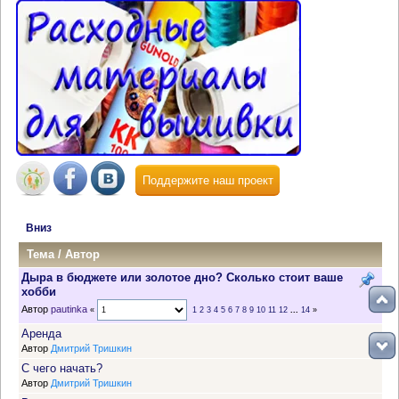
Поддержите наш проект
Вниз
Тема
/
Автор
Дыра в бюджете или золотое дно? Сколько стоит ваше
хобби
Автор
pautinka
«
1
2
3
4
5
6
7
8
9
10
11
12
...
14
»
Аренда
Автор
Дмитрий Тришкин
С чего начать?
Автор
Дмитрий Тришкин