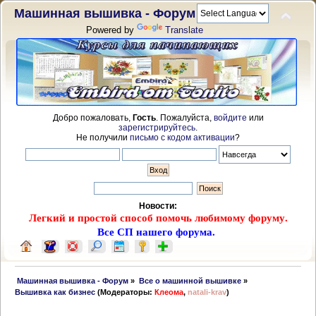
Машинная вышивка - Форум
Powered by
Translate
Добро пожаловать,
Гость
. Пожалуйста,
войдите
или
зарегистрируйтесь
.
Не получили
письмо с кодом активации
?
Новости:
Легкий и простой способ помочь любимому форуму.
Все СП нашего форума.
 Машинная вышивка - Форум
»
Все о машинной вышивке
»
Вышивка как бизнес
(Модераторы:
Клеома
,
natali-krav
)