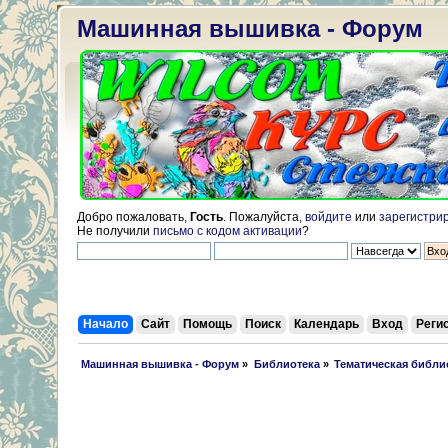
Машинная вышивка - Форум
Добро пожаловать,
Гость
. Пожалуйста,
войдите
или
зарегистри
Не получили
письмо с кодом активации
?
Начало
Сайт
Помощь
Поиск
Календарь
Вход
Реги
 Машинная вышивка - Форум
»
Библиотека
»
Тематическая библи