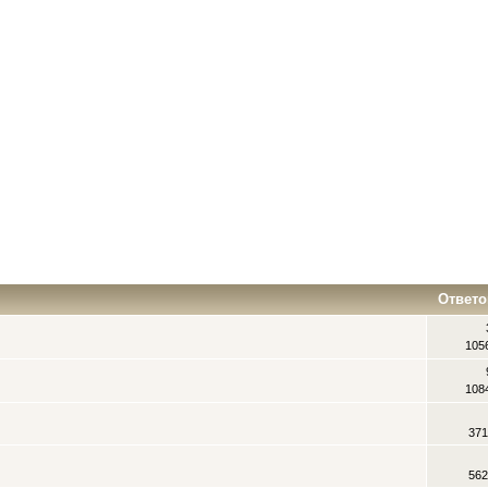
Ответо
105
108
371
562