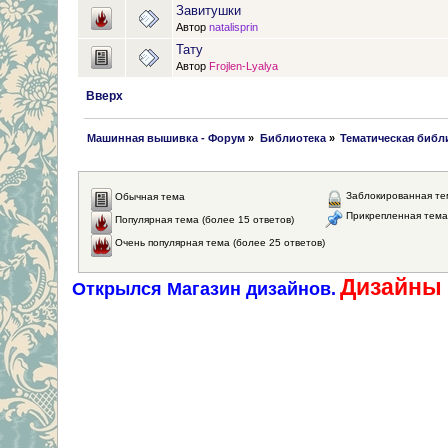
Завитушки
Автор
natalisprin
Тату
Автор
Frojlen-Lyalya
Вверх
 Машинная вышивка - Форум
»
Библиотека
»
Тематическая библ
Заблокированная те
Обычная тема
Прикрепленная тема
Популярная тема (более 15 ответов)
Очень популярная тема (более 25 ответов)
Дизайны 
Открылся Магазин дизайнов.