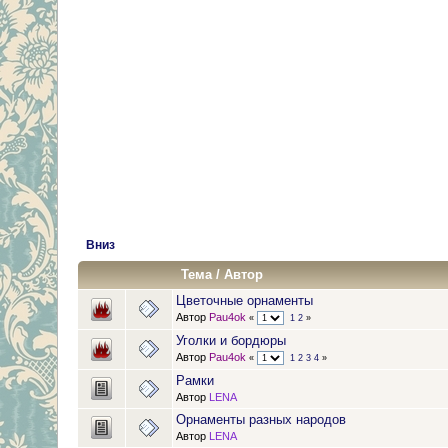
Вниз
Тема
/
Автор
Цветочные орнаменты
Автор
Pau4ok
«
1
2
»
Уголки и бордюры
Автор
Pau4ok
«
1
2
3
4
»
Рамки
Автор
LENA
Орнаменты разных народов
Автор
LENA