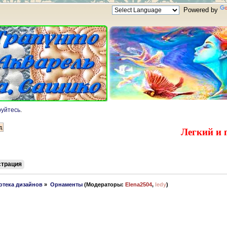
Powered by
руйтесь
.
Легкий и 
страция
отека дизайнов
»
Орнаменты
(Модераторы:
Elena2504
,
ledy
)