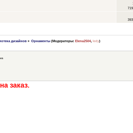
719
393
иотека дизайнов
»
Орнаменты
(Модераторы:
Elena2504
,
ledy
)
ма
на заказ.