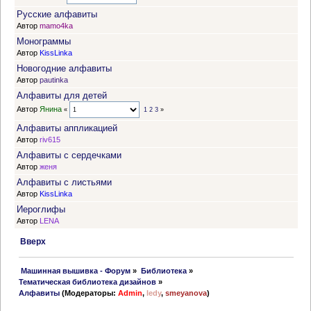
Русские алфавиты
Автор
mamo4ka
Монограммы
Автор
KissLinka
Новогодние алфавиты
Автор
pautinka
Алфавиты для детей
Автор
Янина
«
1
2
3
»
Алфавиты аппликацией
Автор
riv615
Алфавиты с сердечками
Автор
женя
Алфавиты с листьями
Автор
KissLinka
Иероглифы
Автор
LENA
Вверх
 Машинная вышивка - Форум
»
Библиотека
»
Тематическая библиотека дизайнов
»
Алфавиты
(Модераторы:
Admin
,
ledy
,
smeyanova
)