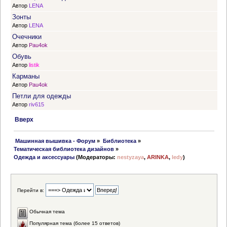
Автор
LENA
Зонты
Автор
LENA
Очечники
Автор
Pau4ok
Обувь
Автор
listik
Карманы
Автор
Pau4ok
Петли для одежды
Автор
riv615
Вверх
 Машинная вышивка - Форум
»
Библиотека
»
Тематическая библиотека дизайнов
»
Одежда и аксессуары
(Модераторы:
nestyzaya
,
ARINKA
,
ledy
)
Перейти в:
Обычная тема
Популярная тема (более 15 ответов)