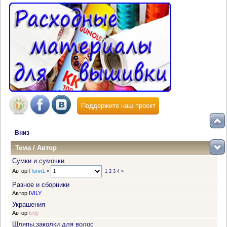
Поддержите наш проект
Вниз
Тема
/
Автор
Сумки и сумочки
Автор
Пони1
«
1
2
3
4
»
Разное и сборники
Автор
IVILY
Украшения
Автор
ledy
Шляпы,заколки для волос