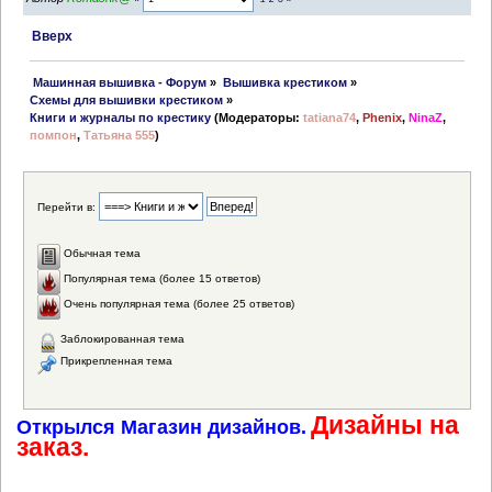
Вверх
 Машинная вышивка - Форум
»
Вышивка крестиком
»
Схемы для вышивки крестиком
»
Книги и журналы по крестику
(Модераторы:
tatiana74
,
Phenix
,
NinaZ
,
помпон
,
Татьяна 555
)
Перейти в:
Обычная тема
Популярная тема (более 15 ответов)
Очень популярная тема (более 25 ответов)
Заблокированная тема
Прикрепленная тема
Дизайны на
Открылся Магазин дизайнов.
заказ.