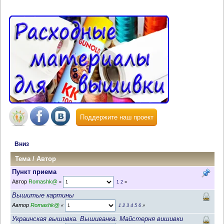
Поддержите наш проект
Вниз
Тема
/
Автор
Пункт приема
Автор
Romashk@
«
1
2
»
Вышитые картины
Автор
Romashk@
«
1
2
3
4
5
6
»
Украинская вышивка. Вышиванка. Майстерня вишивки