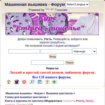
Машинная вышивка - Форум
Powered by
Translate
Добро пожаловать,
Гость
. Пожалуйста,
войдите
или
зарегистрируйтесь
.
Не получили
письмо с кодом активации
?
Новости:
Легкий и простой способ помочь любимому форуму.
Все СП нашего форума.
 Машинная вышивка - Форум
»
Вышивка крестиком
»
Схемы для вышивки крестиком
»
Книги и журналы по крестику
(Модераторы:
tatiana74
,
Phenix
,
NinaZ
,
помпон
,
Татьяна 555
)