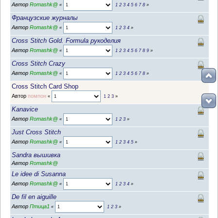
Автор
Romashk@
«
1
2
3
4
5
6
7
8
»
Французские журналы
Автор
Romashk@
«
1
2
3
4
»
Cross Stitch Gold. Formula рукоделия
Автор
Romashk@
«
1
2
3
4
5
6
7
8
9
»
Cross Stitch Crazy
Автор
Romashk@
«
1
2
3
4
5
6
7
8
»
Cross Stitch Card Shop
Автор
помпон
«
1
2
3
»
Kanavice
Автор
Romashk@
«
1
2
3
»
Just Cross Stitch
Автор
Romashk@
«
1
2
3
4
5
»
Sandra вышивка
Автор
Romashk@
Le idee di Susanna
Автор
Romashk@
«
1
2
3
4
»
De fil en aiguille
Автор
Птица1
«
1
2
3
»