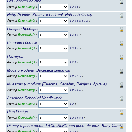
Las Labores de Ana
Автор
Romashk@
«
1
2
3
4
»
Hafty Polskie. Kram z robotkami. Haft gobelinowy
Автор
Romashk@
«
1
2
3
4
5
6
7
8
»
Галерия Бродерия
Автор
Romashk@
«
1
2
3
4
»
Вышивка детям
Автор
Romashk@
«
1
2
3
4
»
Настуня
Автор
Romashk@
«
1
2
3
»
Мода и модель. Вышивка крестом
Автор
Romashk@
«
1
2
3
4
5
»
Muestras y motivos (Cuadros, Cenefas, Relojes и другие)
Автор
Romashk@
«
1
2
3
4
5
»
American School of Needlework
Автор
Romashk@
«
1
2
»
Rico Design
Автор
Romashk@
«
1
2
3
4
5
6
»
Disney a punto croce. FACILISIMO con punto de cruz. Baby Camila
Автор
Romashk@
«
1
2
3
»