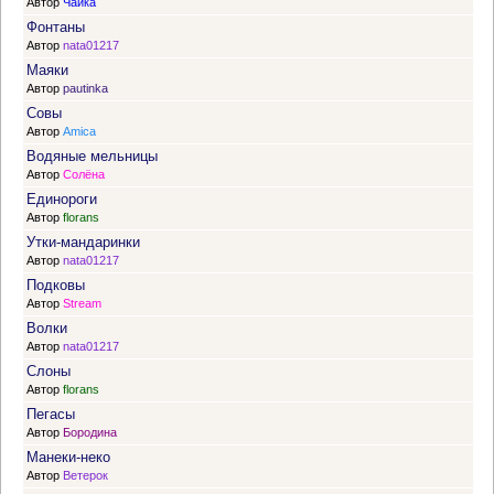
Автор
Чайка
Фонтаны
Автор
nata01217
Маяки
Автор
pautinka
Совы
Автор
Amica
Водяные мельницы
Автор
Солёна
Единороги
Автор
florans
Утки-мандаринки
Автор
nata01217
Подковы
Автор
Stream
Волки
Автор
nata01217
Слоны
Автор
florans
Пегасы
Автор
Бородина
Манеки-неко
Автор
Ветерок