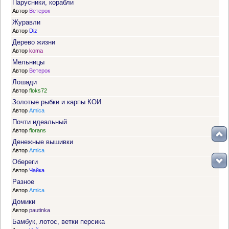
Парусники, корабли
Автор
Ветерок
Журавли
Автор
Diz
Дерево жизни
Автор
koma
Мельницы
Автор
Ветерок
Лошади
Автор
floks72
Золотые рыбки и карпы КОИ
Автор
Amica
Почти идеальный
Автор
florans
Денежные вышивки
Автор
Amica
Обереги
Автор
Чайка
Разное
Автор
Amica
Домики
Автор
pautinka
Бамбук, лотос, ветки персика