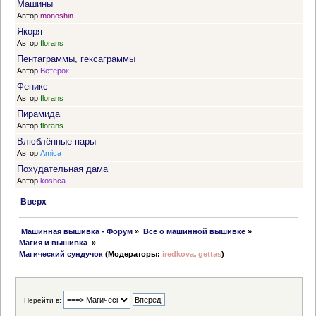
Машины
Автор
monoshin
Якоря
Автор
florans
Пентаграммы, гексаграммы
Автор
Ветерок
Феникс
Автор
florans
Пирамида
Автор
florans
Влюблённые пары
Автор
Amica
Похудательная дама
Автор
koshca
Вверх
 Машинная вышивка - Форум
»
Все о машинной вышивке
»
Магия и вышивка 
»
Магический сундучок
(Модераторы:
iredkova
,
gettas
)
Перейти в: