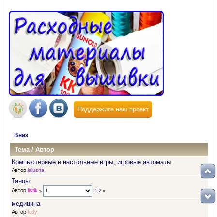
Поддержите наш проект
Вниз
Тема
/
Автор
Компьютерные и настольные игры, игровые автоматы
Автор
lalusha
Танцы
Автор
listik
«
1
2
»
медицина
Автор
ledy