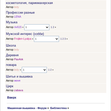
косметология, парикмахерская
Автор
ledy
Профессии разные
Автор
LENA
Музыка
Автор
riv615
«
1
2
»
Мужской интерес (хобби)
Автор
Frojlen-Lyalya
«
1
2
3
»
Школа
Автор
ledy
Деревня
Автор
Pau4ok
повара
Автор
ledy
«
1
2
»
Шитье и вышивка
Автор
женя
Цирк
Автор
zabava
Вверх
 Машинная вышивка - Форум
»
Библиотека
»