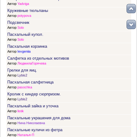
Автор
Yadviga
Кружевные тюльпаны
Автор
potypova
Подсвечник
Автор
Solo
Пасхальный купол.
Автор
Solo
Пасхальная корзинка
Автор
Ievgeniia
Салфетка из отдельных мотивов
Автор
ЛюдмилаГорячева
Грелки для яиц.
Автор
Lybis2
Пасхальная салфетница
Автор
pasochka
Кролик с киндер сюрпризом.
Автор
Lybis2
Пасхальный зайка и уточка
Автор
listik
Пасхальные украшения для дома
Автор
Нина Николаевна
Пасхальные куличи из фетра
Автор
Наталья-П