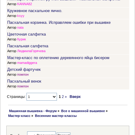
Автор
KANNA82
Кружевное пасхальное яичко.
Автор
ksyy
Пасхальная корзинка. Исправляем ошибки при вышивке
Автор
nata
Цветочная салфетка
Автор
Курик
Пасхальная салфетка
Автор
ЛюдмилаГорячева
Мастер-класс по оплетению деревянного яйца бисером
Автор
mamadiggera
Детский фартучек
Автор
помпон
Пасхальный венок
Автор
помпон
Страницы:
1
2
»
Вверх
 Машинная вышивка - Форум
»
Все о машинной вышивке
»
Мастер-класс
»
Весенние мастер-классы