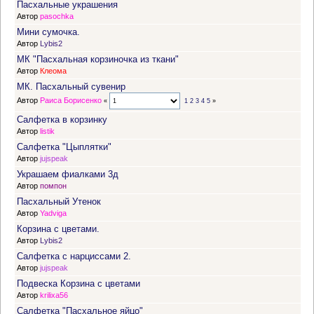
Пасхальные украшения
Автор
pasochka
Мини сумочка.
Автор
Lybis2
МК "Пасхальная корзиночка из ткани"
Автор
Клеома
МК. Пасхальный сувенир
Автор
Раиса Борисенко
«
1
2
3
4
5
»
Салфетка в корзинку
Автор
listik
Салфетка "Цыплятки"
Автор
jujspeak
Украшаем фиалками 3д
Автор
помпон
Пасхальный Утенок
Автор
Yadviga
Корзина с цветами.
Автор
Lybis2
Салфетка с нарциссами 2.
Автор
jujspeak
Подвеска Корзина с цветами
Автор
krilixa56
Салфетка "Пасхальное яйцо"