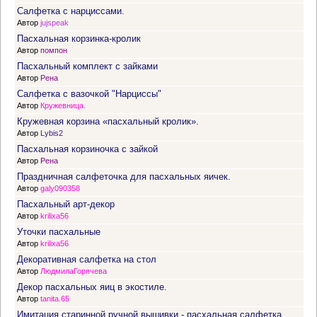
Салфетка с нарциссами.
Автор
jujspeak
Пасхальная корзинка-кролик
Автор
помпон
Пасхальный комплект с зайками
Автор
Рена
Салфетка с вазочкой "Нарциссы"
Автор
Кружевница.
Кружевная корзина «пасхальный кролик».
Автор
Lybis2
Пасхальная корзиночка с зайкой
Автор
Рена
Праздничная салфеточка для пасхальных яичек.
Автор
galy090358
Пасхальный арт-декор
Автор
krilixa56
Уточки пасхальные
Автор
krilixa56
Декоративная салфетка на стол
Автор
ЛюдмилаГорячева
Декор пасхальных яиц в экостиле.
Автор
tanita.65
Имитация старинной ручной вышивки - пасхальная салфетка