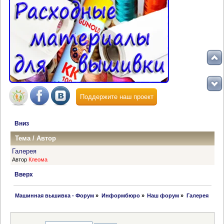
Поддержите наш проект
Вниз
Тема
/
Автор
Галерея
Автор
Клеома
Вверх
 Машинная вышивка - Форум
»
Информбюро
»
Наш форум
»
Галерея