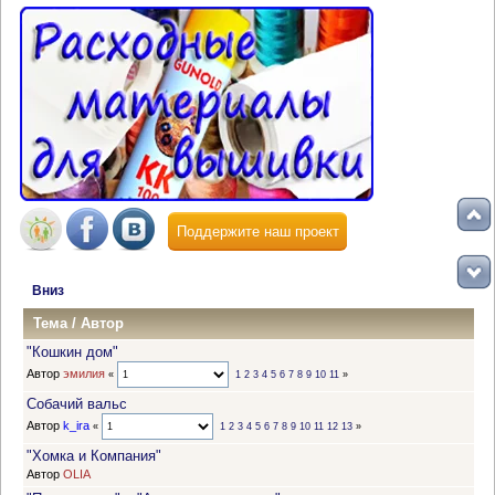
Поддержите наш проект
Вниз
Тема
/
Автор
"Кошкин дом"
Автор
эмилия
«
1
2
3
4
5
6
7
8
9
10
11
»
Собачий вальс
Автор
k_ira
«
1
2
3
4
5
6
7
8
9
10
11
12
13
»
"Хомка и Компания"
Автор
OLIA