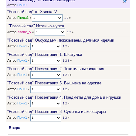
Автор
Пони1
"Розовый сад" от Xsenia_V
Автор
Птица1
«
1
2
»
."Розовый сад" Итоги конкурса
Автор
Xsenia_V
«
1
2
»
"Розовый сад" Обсуждаем, показываем, делимся идеями
Автор
Пони1
«
1
2
»
"Розовый сад" Презентация 1. Шкатулки
Автор
Пони1
«
1
2
3
»
"Розовый сад" Презентация 2. Текстильные изделия
Автор
Пони1
«
1
2
3
»
"Розовый сад" Презентация 5. Вышивка на одежде
Автор
Пони1
«
1
2
»
"Розовый сад" Презентация 4. Предметы для дома и игрушки
Автор
Пони1
«
1
2
»
"Розовый сад" Презентация 3. Сумочки и аксессуары
Автор
Пони1
«
1
2
»
Вверх