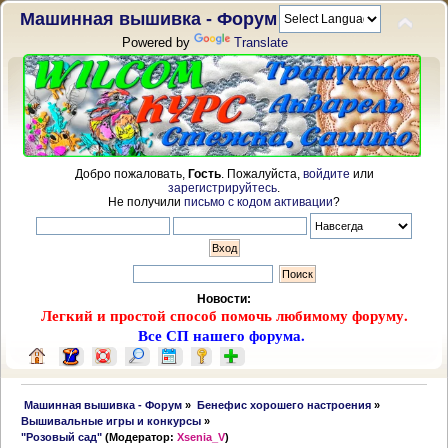
Машинная вышивка - Форум
Powered by
Translate
Добро пожаловать,
Гость
. Пожалуйста,
войдите
или
зарегистрируйтесь
.
Не получили
письмо с кодом активации
?
Новости:
Легкий и простой способ помочь любимому форуму.
Все СП нашего форума.
 Машинная вышивка - Форум
»
Бенефис хорошего настроения
»
Вышивальные игры и конкурсы
»
"Розовый сад"
(Модератор:
Xsenia_V
)