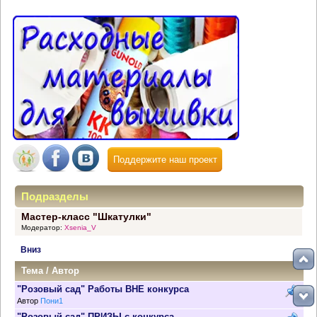
Поддержите наш проект
Подразделы
Мастер-класс "Шкатулки"
Модератор:
Xsenia_V
Вниз
Тема
/
Автор
"Розовый сад" Работы ВНЕ конкурса
Автор
Пони1
"Розовый сад" ПРИЗЫ с конкурса