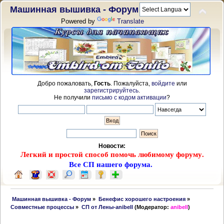
Машинная вышивка - Форум
Powered by
Translate
Добро пожаловать,
Гость
. Пожалуйста,
войдите
или
зарегистрируйтесь
.
Не получили
письмо с кодом активации
?
Новости:
Легкий и простой способ помочь любимому форуму.
Все СП нашего форума.
 Машинная вышивка - Форум
»
Бенефис хорошего настроения
»
Совместные процессы
»
СП от Лены-anibell
(Модератор:
anibell
)