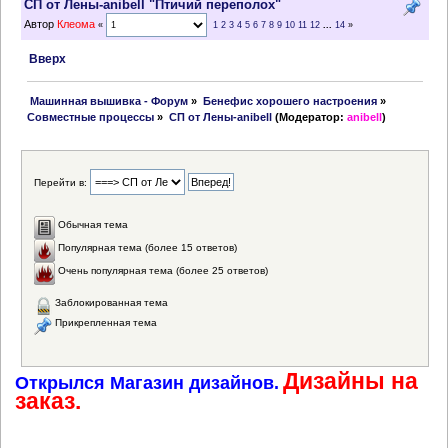
СП от Лены-anibell "Птичий переполох"
Автор
Клеома
«
1
2
3
4
5
6
7
8
9
10
11
12
...
14
»
Вверх
 Машинная вышивка - Форум
»
Бенефис хорошего настроения
»
Совместные процессы
»
СП от Лены-anibell
(Модератор:
anibell
)
Перейти в:
Обычная тема
Популярная тема (более 15 ответов)
Очень популярная тема (более 25 ответов)
Заблокированная тема
Прикрепленная тема
Дизайны на
Открылся Магазин дизайнов.
заказ.