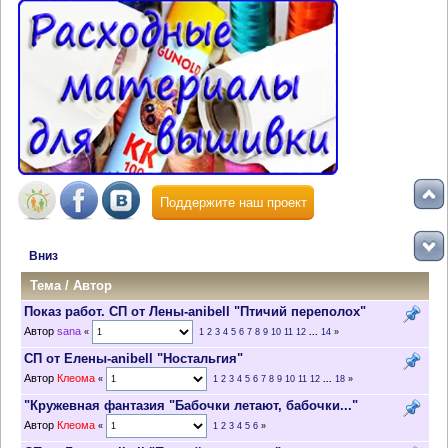
Поддержите наш проект
Вниз
Тема
/
Автор
Показ работ. СП от Лены-anibell "Птичий переполох"
Автор
sana
«
1
2
3
4
5
6
7
8
9
10
11
12
...
14
»
СП от Елены-anibell "Ностальгия"
Автор
Клеома
«
1
2
3
4
5
6
7
8
9
10
11
12
...
18
»
"Кружевная фантазия "Бабочки летают, бабочки..."
Автор
Клеома
«
1
2
3
4
5
6
»