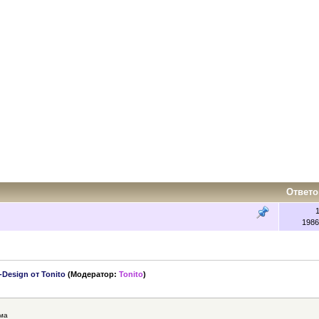
Ответо
1986
-Design от Tonito
(Модератор:
Tonito
)
ма