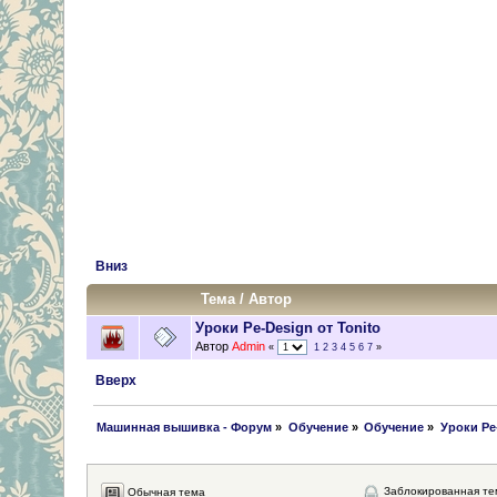
Вниз
Тема
/
Автор
Уроки Pe-Design от Tonito
Автор
Admin
«
1
2
3
4
5
6
7
»
Вверх
 Машинная вышивка - Форум
»
Обучение
»
Обучение
»
Уроки Pe
Заблокированная те
Обычная тема