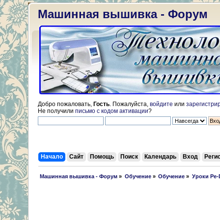
Машинная вышивка - Форум
Добро пожаловать,
Гость
. Пожалуйста,
войдите
или
зарегистри
Не получили
письмо с кодом активации
?
Начало
Сайт
Помощь
Поиск
Календарь
Вход
Реги
 Машинная вышивка - Форум
»
Обучение
»
Обучение
»
Уроки Pe-D