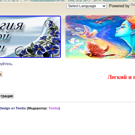
Powered by
руйтесь
.
Легкий и 
страция
esign от Tonito
(Модератор:
Tonito
)