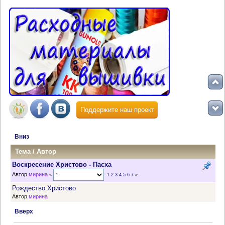
Поддержите наш проект
Вниз
Тема
/
Автор
Воскресение Христово - Пасха
Автор
мирина
«
1
2
3
4
5
6
7
»
Рождество Христово
Автор
мирина
Вверх