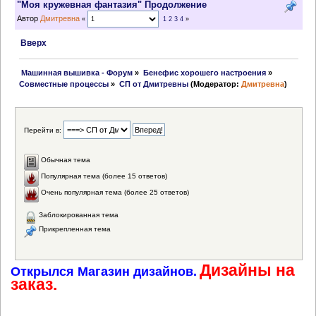
"Моя кружевная фантазия" Продолжение
Автор
Дмитревна
«
1
2
3
4
»
Вверх
 Машинная вышивка - Форум
»
Бенефис хорошего настроения
»
Совместные процессы
»
СП от Дмитревны
(Модератор:
Дмитревна
)
Перейти в:
Обычная тема
Популярная тема (более 15 ответов)
Очень популярная тема (более 25 ответов)
Заблокированная тема
Прикрепленная тема
Дизайны на
Открылся Магазин дизайнов.
заказ.