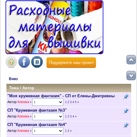
Поддержите наш проект
Вниз
Тема
/
Автор
"Моя кружевная фантазия" - СП от Елены-Дмитревны
Автор
Клеома
«
1
2
3
4
5
»
СП "Кружевная фантазия №3"
Автор
Клеома
«
1
2
3
4
»
СП "Кружевная фантазия №4"
Автор
Клеома
«
1
2
»