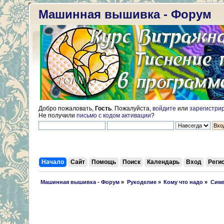
Машинная вышивка - Форум
Добро пожаловать,
Гость
. Пожалуйста,
войдите
или
зарегистри
Не получили
письмо с кодом активации
?
Начало
Сайт
Помощь
Поиск
Календарь
Вход
Реги
 Машинная вышивка - Форум
»
Рукоделие
»
Кому что надо
»
Симв