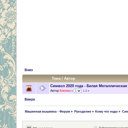
Вниз
Тема
/
Автор
Символ 2020 года - Белая Металлическая
Автор
Клеома
«
1
2
»
Вверх
 Машинная вышивка - Форум
»
Рукоделие
»
Кому что надо
»
Сим
Заблокированная те
Обычная тема