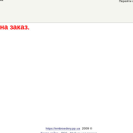
Перейти 
на заказ.
https://embroedery.pp.ua
2009 ©