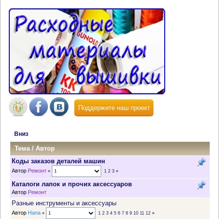
Поддержите наш проект
Вниз
Тема
/
Автор
Коды заказов деталей машин
Автор
Ремонт
«
1
2
3
»
Каталоги лапок и прочих аксессуаров
Автор
Ремонт
Разные инструменты и аксессуары
Автор
Hana
«
1
2
3
4
5
6
7
8
9
10
11
12
»