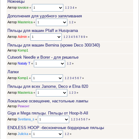
Ножницы
Автор
tovoice
«
1
2
3
4
»
Дополнения для удобного запяливания
Автор
Masterica
«
1
2
»
Пяльцы для машин Pfaff и Husqvarna
Автор
Admin
«
1
2
3
4
5
6
7
8
9
»
Пяльцы для машин Bernina (кроме Deco 300/340)
Автор
Komp1
Cutwork Needle и Borer - для ришелье
Автор
Nataly T
«
1
2
»
Лапки
Автор
Komp1
«
1
2
3
4
5
6
7
»
Пяльцы для всех Janome, Deco и Elna 820
Автор
Masterica
«
1
2
3
»
Локальное освещение, настольные лампы
Автор
Ремонт
Giga и Mega пяльцы. Пяльцы от Hoop-It-All
Автор
Svetlana_s
«
1
2
3
4
5
6
7
»
ENDLESS HOOP -бесконечные бордюрные пяльцы
Автор
Julicka
«
1
2
»