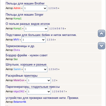
Пяльцы для машин Brother
Автор
Admin
«
1
2
3
4
5
»
Пяльцы для машин Singer
Автор
Komp1
О пользе разных видов иголок
Автор
Komp1
«
1
2
3
4
5
6
7
8
»
Подставки для больших бобин и ниток металлик.
Автор
MVV
«
1
2
3
4
»
Термоножницы и др.
Автор
Elvira
Бордер фрейм - нужен совет
Автор
Sisi
Шпульки, хорошие и разные.
Автор
Samm
«
1
2
3
4
5
»
Раскройные принтеры
Автор
MisleGon
«
1
2
»
Парогенераторы, гладильные прессы
Автор
iolga1962
«
1
2
3
4
5
6
7
»
устройство для проверки натяжения нити. Промки.
Автор
Belamor4ik