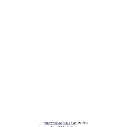
https://embroedery.pp.ua
2009 ©