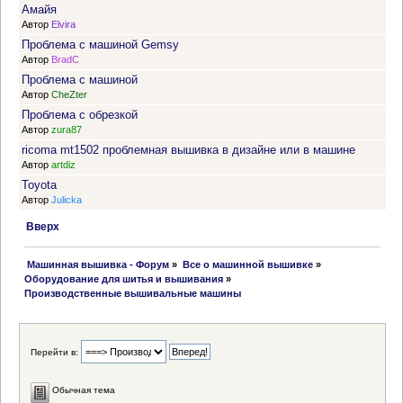
Амайя
Автор
Elvira
Проблема с машиной Gemsy
Автор
BradC
Проблема с машиной
Автор
CheZter
Проблема с обрезкой
Автор
zura87
ricoma mt1502 проблемная вышивка в дизайне или в машине
Автор
artdiz
Toyota
Автор
Julicka
Вверх
 Машинная вышивка - Форум
»
Все о машинной вышивке
»
Оборудование для шитья и вышивания
»
Производственные вышивальные машины
Перейти в:
Обычная тема