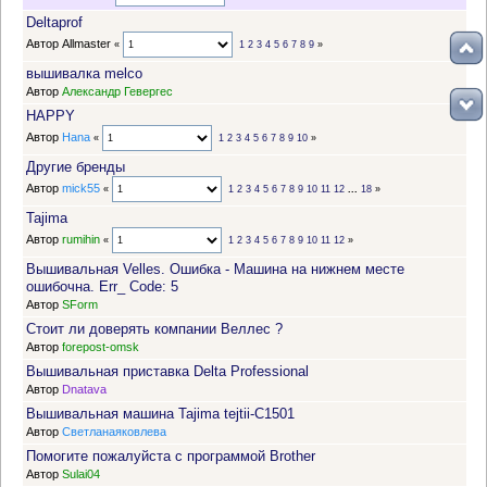
Deltaprof
Автор Allmaster
«
1
2
3
4
5
6
7
8
9
»
вышивалка melco
Автор
Александр Гевергес
HAPPY
Автор
Hana
«
1
2
3
4
5
6
7
8
9
10
»
Другие бренды
Автор
mick55
«
1
2
3
4
5
6
7
8
9
10
11
12
...
18
»
Tajima
Автор
rumihin
«
1
2
3
4
5
6
7
8
9
10
11
12
»
Вышивальная Velles. Ошибка - Машина на нижнем месте
ошибочна. Err_ Code: 5
Автор
SForm
Стоит ли доверять компании Веллес ?
Автор
forepost-omsk
Вышивальная приставка Delta Professional
Автор
Dnatava
Вышивальная машина Tajima tejtii-C1501
Автор
Светланаяковлева
Помогите пожалуйста с программой Brother
Автор
Sulai04