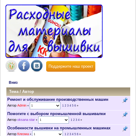
Поддержите наш проект
Вниз
Тема
/
Автор
Ремонт и обслуживание производственных машин
Автор
Admin
«
1
2
3
4
5
6
»
Помогите с выбором промышленной вышивалки
Автор
oksana star
«
1
2
3
4
»
Особенности вышивки на промышленных машинах
Автор
Клеома
«
1
2
3
4
5
6
»