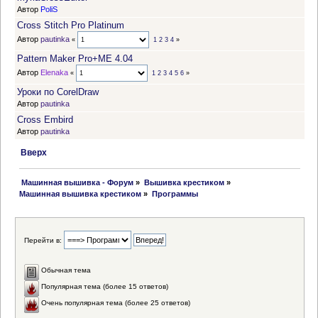
Автор
PoliS
Cross Stitch Pro Platinum
Автор
pautinka
«
1
2
3
4
»
Pattern Maker Pro+ME 4.04
Автор
Elenaka
«
1
2
3
4
5
6
»
Уроки по CorelDraw
Автор
pautinka
Cross Embird
Автор
pautinka
Вверх
 Машинная вышивка - Форум
»
Вышивка крестиком
»
Машинная вышивка крестиком
»
Программы
Перейти в:
Обычная тема
Популярная тема (более 15 ответов)
Очень популярная тема (более 25 ответов)