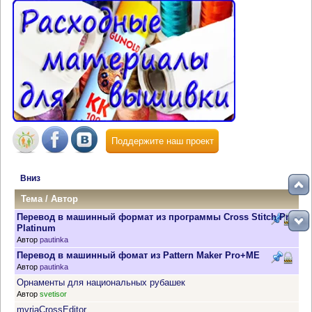
Поддержите наш проект
Вниз
Тема
/
Автор
Перевод в машинный формат из программы Cross Stitch Pro
Platinum
Автор
pautinka
Перевод в машинный фомат из Pattern Maker Pro+ME
Автор
pautinka
Орнаменты для национальных рубашек
Автор
svetisor
myriaCrossEditor