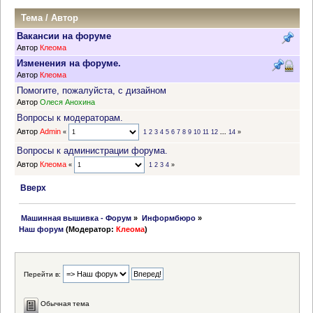
Тема
/
Автор
Вакансии на форуме
Автор
Клеома
Изменения на форуме.
Автор
Клеома
Помогите, пожалуйста, с дизайном
Автор
Олеся Анохина
Вопросы к модераторам.
Автор
Admin
«
1
2
3
4
5
6
7
8
9
10
11
12
...
14
»
Вопросы к администрации форума.
Автор
Клеома
«
1
2
3
4
»
Вверх
 Машинная вышивка - Форум
»
Информбюро
»
Наш форум
(Модератор:
Клеома
)
Перейти в:
Обычная тема