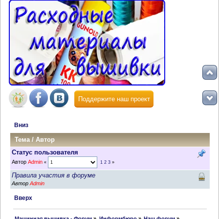
Поддержите наш проект
Вниз
Тема
/
Автор
Статус пользователя
Автор
Admin
«
1
2
3
»
Правила участия в форуме
Автор
Admin
Вверх
 Машинная вышивка - Форум
»
Информбюро
»
Наш форум
»