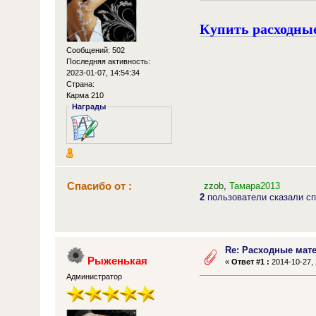
Купить расходны
Сообщений: 502
Последняя активность:
2023-01-07, 14:54:34
Страна:
Карма 210
Награды
Спасибо от :
zzob
,
Тамара2013
2
пользователи сказали сп
Re: Расходные ма
Рыженькая
«
Ответ #1 :
2014-10-27, 
Администратор