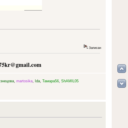
Записан
75kr@gmail.com
узнецова
,
martosika
,
Ida
,
Тамара56
,
ShAMIL05