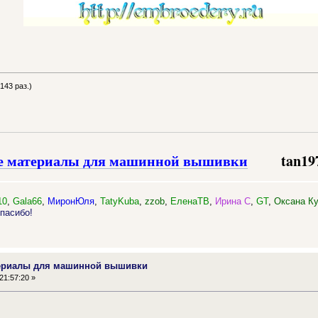
143 раз.)
е материалы для машинной вышивки
tan19
10
,
Gala66
,
МиронЮля
,
TatyKuba
,
zzob
,
ЕленаТВ
,
Ирина С
,
GT
,
Оксана К
пасибо!
териалы для машинной вышивки
21:57:20 »