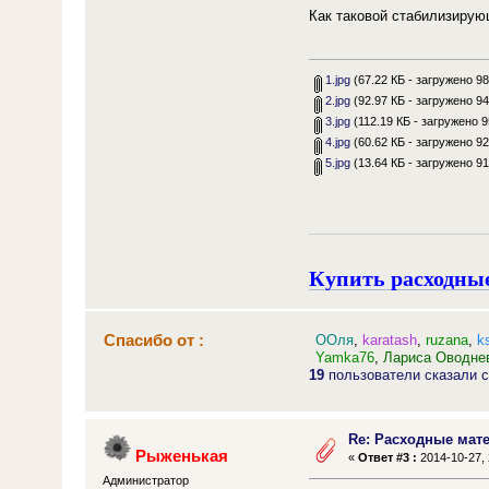
Как таковой стабилизирую
1.jpg
(67.22 КБ - загружено 98
2.jpg
(92.97 КБ - загружено 94
3.jpg
(112.19 КБ - загружено 9
4.jpg
(60.62 КБ - загружено 92
5.jpg
(13.64 КБ - загружено 91
Купить расходны
Спасибо от :
ООля
,
karatash
,
ruzana
,
k
Yamka76
,
Лариса Оводне
19
пользователи сказали с
Re: Расходные ма
Рыженькая
«
Ответ #3 :
2014-10-27, 
Администратор