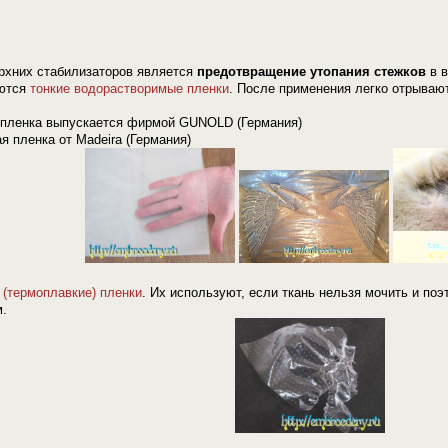
рхних стабилизаторов является
предотвращение утопания стежков
в 
уются
тонкие водорастворимые пленки
. После применения легко отрываю
пленка выпускается фирмой GUNOLD (Германия)
 пленка от Madeira (Германия)
(термоплавкие) пленки
. Их используют, если ткань нельзя мочить и по
.