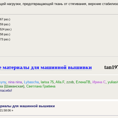
щей нагрузки, предотвращающей ткань от стягивания, верхние стабилиза
67 раз.)
59 раз.)
524 раз.)
58 раз.)
73 раз.)
е материалы для машинной вышивки
tan19
syny
,
nina nina
,
Lybascha
,
larisa 75
,
Alla.F
,
zzob
,
ЕленаТВ
,
Ирина С
,
yuliasi
ва (Шаманская)
,
Светлана Грабина
пасибо!
териалы для машинной вышивки
21:58:06 »