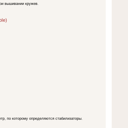
при вышивании кружев.
le)
етр, по которому определяются стабилизаторы.