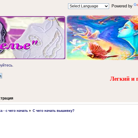
Powered by
руйтесь
.
Легкий и 
страция
 - с чего начать
»
С чего начать вышивку? 