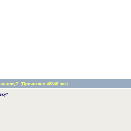
ышивку? (Прочитано 46848 раз)
вку?