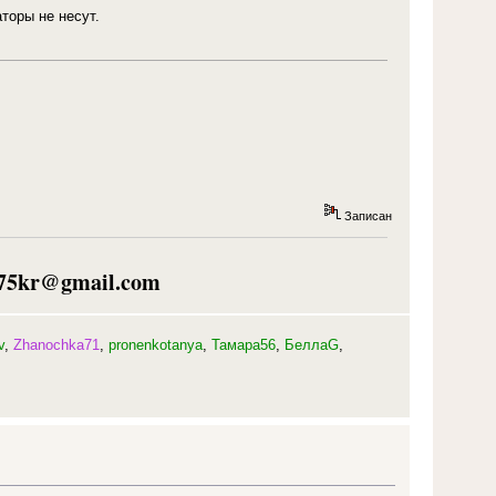
торы не несут.
Записан
75kr@gmail.com
v
,
Zhanochka71
,
pronenkotanya
,
Тамара56
,
БеллаG
,