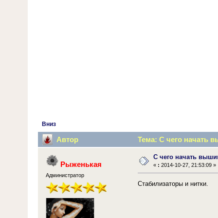
Вниз
Автор
Тема: С чего начать в
С чего начать выши
Рыженькая
«
:
2014-10-27, 21:53:09 »
Администратор
Стабилизаторы и нитки.