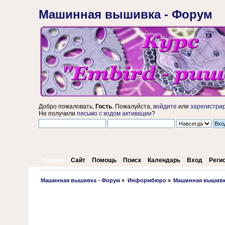
Машинная вышивка - Форум
Добро пожаловать,
Гость
. Пожалуйста,
войдите
или
зарегистри
Не получили
письмо с кодом активации
?
Начало
Сайт
Помощь
Поиск
Календарь
Вход
Реги
 Машинная вышивка - Форум
»
Информбюро
»
Машинная вышивка