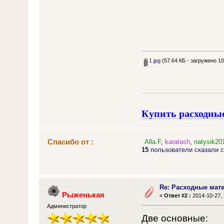
1.jpg
(57.64 КБ - загружено 10
Купить расходны
Спасибо от :
Alla.F
,
karatash
,
natysik20
15
пользователи сказали с
Re: Расходные ма
Рыженькая
«
Ответ #2 :
2014-10-27, 
Администратор
Две основные: