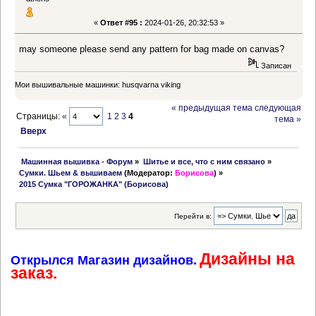
«
Ответ #95 :
2024-01-26, 20:32:53 »
may someone please send any pattern for bag made on canvas?
Записан
Мои вышивальные машинки: husqvarna viking
« предыдущая тема
следующая
Страницы:
«
1
2
3
4
тема »
Вверх
 Машинная вышивка - Форум
»
Шитье и все, что с ним связано
»
Сумки. Шьем & вышиваем
(Модератор:
Борисова
) »
2015 Сумка "ГОРОЖАНКА" (Борисова)
Перейти в:
Дизайны на
Открылся Магазин дизайнов.
заказ.