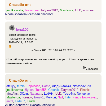
Спасибо от :
jmulkasveta
,
Борисова
,
Tatyana2012
,
Masterica
,
ULD
,
помпон
6
пользователи сказали спасибо!
lena100
Уроки Embird от Tonito
Последняя активность:
2026-03-19, 12:52:05
«
Ответ #86 :
2016-01-24, 23:52:26 »
Спасибо огромное за совместный процесс. Сшила давно, но
показываю сейчас
Записан
Спасибо от :
afeliyy
,
fefela
,
Борисова
,
Dafna
,
Людмила143
,
Natasha2020
,
jmulkasveta
,
Лунна
,
Tata555
,
Grachik
,
Tatyana2012
,
Phenix
,
IrinaAks
,
ООля
,
Natanata
,
LudVik
,
ULD
,
Томо4ка
,
Nenuphar
,
Masterica
,
помпон
,
towel-1
,
Merkuri
,
Nail
,
Taty
,
Раиса Борисенко
,
antol
,
Lada07
,
Farida
29
пользователи сказали спасибо!