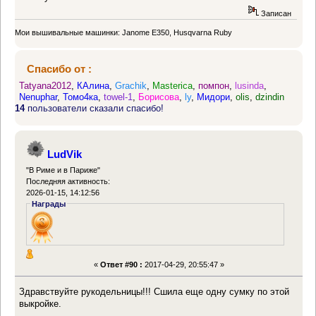
Записан
Мои вышивальные машинки: Janome E350, Husqvarna Ruby
Спасибо от :
Tatyana2012
,
КАлина
,
Grachik
,
Masterica
,
помпон
,
lusinda
,
Nenuphar
,
Томо4ка
,
towel-1
,
Борисова
,
ly
,
Мидори
,
olis
,
dzindin
14
пользователи сказали спасибо!
LudVik
"В Риме и в Париже"
Последняя активность:
2026-01-15, 14:12:56
Награды
«
Ответ #90 :
2017-04-29, 20:55:47 »
Здравствуйте рукодельницы!!! Сшила еще одну сумку по этой
выкройке.