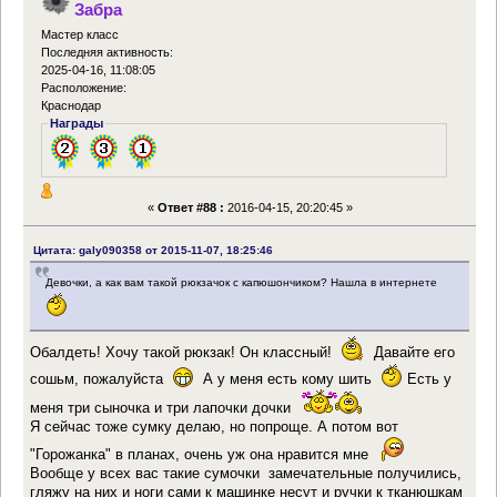
Забра
Мастер класс
Последняя активность:
2025-04-16, 11:08:05
Расположение:
Краснодар
Награды
«
Ответ #88 :
2016-04-15, 20:20:45 »
Цитата: galy090358 от 2015-11-07, 18:25:46
Девочки, а как вам такой рюкзачок с капюшончиком? Нашла в интернете
Обалдеть! Хочу такой рюкзак! Он классный!
Давайте его
сошьм, пожалуйста
А у меня есть кому шить
Есть у
меня три сыночка и три лапочки дочки
Я сейчас тоже сумку делаю, но попроще. А потом вот
"Горожанка" в планах, очень уж она нравится мне
Вообще у всех вас такие сумочки замечательные получились,
гляжу на них и ноги сами к машинке несут и ручки к тканюшкам