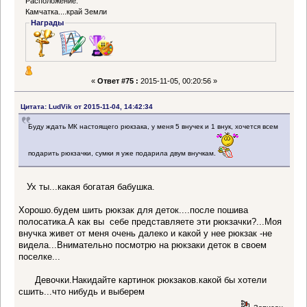
Расположение:
Камчатка....край Земли
Награды
«
Ответ #75 :
2015-11-05, 00:20:56 »
Цитата: LudVik от 2015-11-04, 14:42:34
Буду ждать МК настоящего рюкзака, у меня 5 внучек и 1 внук, хочется всем
подарить рюкзачки, сумки я уже подарила двум внучкам.
Ух ты...какая богатая бабушка.
Хорошо.будем шить рюкзак для деток....после пошива
полосатика.А как вы себе представляете эти рюкзачки?...Моя
внучка живет от меня очень далеко и какой у нее рюкзак -не
видела...Внимательно посмотрю на рюкзаки деток в своем
поселке...
Девочки.Накидайте картинок рюкзаков.какой бы хотели
сшить...что нибудь и выберем