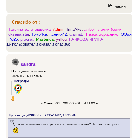
Записан
Спасибо от :
Татьяна-золотошвейка
,
Admin
,
IrinaAks
,
anibell
,
Лелик-болик
,
oksana star
,
Томо4ка
,
Ксения42
,
GalinaB
,
Раиса Борисенко
,
ООля
,
PoliS
,
proknat
,
Masterica
,
yellou
,
РАЙКОВА ИРИНА
16
пользователи сказали спасибо!
sandra
Последняя активность:
2026-06-14, 00:36:46
Награды
«
Ответ #91 :
2017-05-01, 14:11:02 »
Цитата: galy090358 от 2015-11-07, 18:25:46
Девочки, а как вам такой рюкзачок с капюшончиком? Нашла в интернете