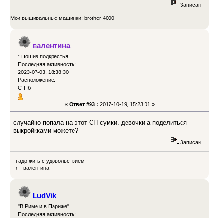
Записан
Мои вышивальные машинки: brother 4000
валентина
* Пошив подкрестья
Последняя активность:
2023-07-03, 18:38:30
Расположение:
С-Пб
«
Ответ #93 :
2017-10-19, 15:23:01 »
случайно попала на этот СП сумки. девочки а поделиться
выкройкками можете?
Записан
надо жить с удовольствием
я - валентина
LudVik
"В Риме и в Париже"
Последняя активность: