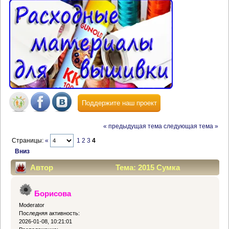
Поддержите наш проект
« предыдущая тема
следующая тема »
Страницы:
«
1
2
3
4
Вниз
Автор
Тема: 2015 Сумка
"ГОРОЖАНКА" (Борисова) (Прочитано 94394 раз)
Борисова
Moderator
Последняя активность:
2026-01-08, 10:21:01