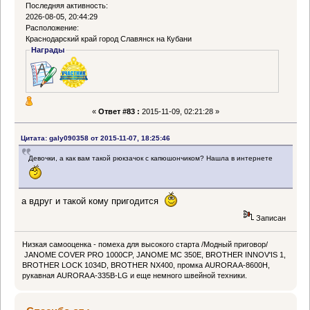
Последняя активность:
2026-08-05, 20:44:29
Расположение:
Краснодарский край город Славянск на Кубани
Награды
«
Ответ #83 :
2015-11-09, 02:21:28 »
Цитата: galy090358 от 2015-11-07, 18:25:46
Девочки, а как вам такой рюкзачок с капюшончиком? Нашла в интернете
а вдруг и такой кому пригодится
Записан
Низкая самооценка - помеха для высокого старта /Модный приговор/
JANOME COVER PRO 1000CP, JANOME MC 350E, BROTHER INNOV'IS 1,
BROTHER LOCK 1034D, BROTHER NX400, промка AURORA A-8600H,
рукавная AURORA A-335B-LG и еще немного швейной техники.