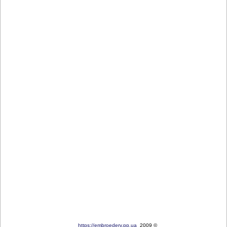
https://embroedery.pp.ua
2009 ©