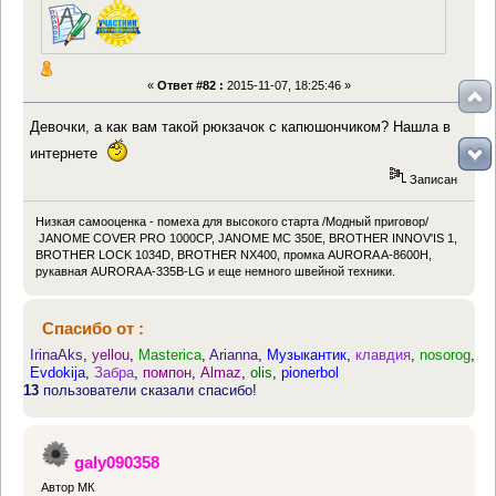
«
Ответ #82 :
2015-11-07, 18:25:46 »
Девочки, а как вам такой рюкзачок с капюшончиком? Нашла в
интернете
Записан
Низкая самооценка - помеха для высокого старта /Модный приговор/
JANOME COVER PRO 1000CP, JANOME MC 350E, BROTHER INNOV'IS 1,
BROTHER LOCK 1034D, BROTHER NX400, промка AURORA A-8600H,
рукавная AURORA A-335B-LG и еще немного швейной техники.
Спасибо от :
IrinaAks
,
yellou
,
Masterica
,
Arianna
,
Музыкантик
,
клавдия
,
nosorog
,
Evdokija
,
Забра
,
помпон
,
Almaz
,
olis
,
pionerbol
13
пользователи сказали спасибо!
galy090358
Автор МК