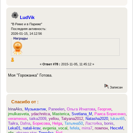
LudVik
"В Риме и в Париже"
Последняя активность:
2026-01-15, 14:12:56
Награды
«
Ответ #78 :
2015-11-05, 11:45:12 »
Моя "Горожанка" Готова.
Записан
Спасибо от :
IrinaAks
,
Музыкантик
,
Paneelen
,
Ольга Игнатова
,
Георгия
,
jmulkasveta
,
ydachnitca
,
Masterica
,
Svetlana_M
,
Раиса Борисенко
,
verameous
,
tatka2009
,
yellou
,
Tatyana2012
,
Natasha2020
,
lukavi65
,
Тайга
,
Dafna
,
Борисова
,
Helga
,
Татьяна50
,
Ласто4ка
,
bonis
,
Leka01
,
natali-krav
,
evgenia_vocal
,
fefela
,
mirra7
,
помпон
,
НюсяМ
,
olis
,
oksana star
,
Томо4ка
,
Nail