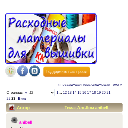
Поддержите наш проект
« предыдущая тема
следующая тема »
Страницы:
«
1
...
12
13
14
15
16
17
18
19
20
21
22
23
Вниз
Автор
Тема: Альбом anibell.
(Прочитано 379782 раз)
anibell