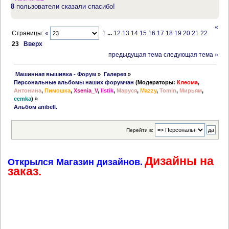
8
пользователи сказали спасибо!
«
Страницы:
«
1
...
12
13
14
15
16
17
18
19
20
21
22
23
Вверх
предыдущая тема
следующая тема »
 Машинная вышивка - Форум
»
Галерея
»
Персональные альбомы наших форумчан
(Модераторы:
Клеома
,
Антонина
,
Пимошка
,
Xsenia_V
,
listik
,
Маруся
,
Mazzy
,
Tomin
,
Мирьям
,
cemka
) »
Альбом anibell.
Перейти в:
Дизайны на
Открылся Магазин дизайнов.
заказ.