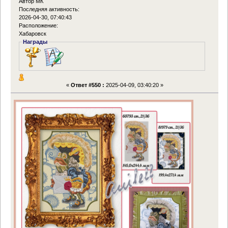
Автор МК
Последняя активность:
2026-04-30, 07:40:43
Расположение:
Хабаровск
Награды
«
Ответ #550 :
2025-04-09, 03:40:20 »