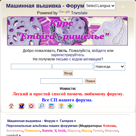
Машинная вышивка - Форум
Powered by
Translate
Добро пожаловать,
Гость
. Пожалуйста,
войдите
или
зарегистрируйтесь
.
Не получили
письмо с кодом активации
?
Новости:
Легкий и простой способ помочь любимому форуму.
Все СП нашего форума.
 Машинная вышивка - Форум
»
Галерея
»
Персональные альбомы наших форумчан
(Модераторы:
Клеома
,
Антонина
,
Пимошка
,
Xsenia_V
,
listik
,
Маруся
,
Mazzy
,
Tomin
,
Мирьям
,
cemka
) »