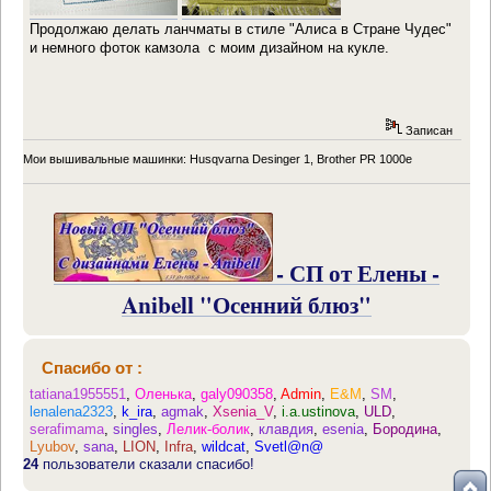
Продолжаю делать ланчматы в стиле "Алиса в Стране Чудес"
и немного фоток камзола с моим дизайном на кукле.
Записан
Мои вышивальные машинки: Husqvarna Desinger 1, Brother PR 1000e
- СП от Елены -
Anibell "Осенний блюз"
Спасибо от :
tatiana1955551
,
Оленька
,
galy090358
,
Admin
,
E&M
,
SM
,
lenalena2323
,
k_ira
,
agmak
,
Xsenia_V
,
i.a.ustinova
,
ULD
,
serafimama
,
singles
,
Лелик-болик
,
клавдия
,
esenia
,
Бородина
,
Lyubov
,
sana
,
LION
,
Infra
,
wildcat
,
Svetl@n@
24
пользователи сказали спасибо!