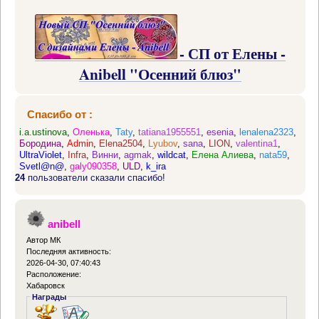
- СП от Елены -
Anibell "Осенний блюз"
Спасибо от :
i.a.ustinova
,
Оленька
,
Taty
,
tatiana1955551
,
esenia
,
lenalena2323
,
Бородина
,
Admin
,
Elena2504
,
Lyubov
,
sana
,
LION
,
valentina1
,
UltraViolet
,
Infra
,
Винни
,
agmak
,
wildcat
,
Елена Алиева
,
nata59
,
Svetl@n@
,
galy090358
,
ULD
,
k_ira
24
пользователи сказали спасибо!
anibell
Автор МК
Последняя активность:
2026-04-30, 07:40:43
Расположение:
Хабаровск
Награды