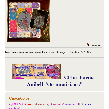
Записан
Мои вышивальные машинки: Husqvarna Desinger 1, Brother PR 1000e
- СП от Елены -
Anibell "Осенний блюз"
Спасибо от :
galy090358
,
Admin
,
drakocha
,
Xsenia_V
,
esenia
,
ULD
,
k_ira
,
valentina1