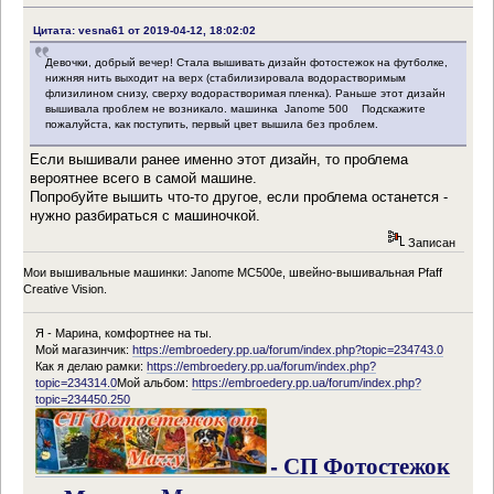
Цитата: vesna61 от 2019-04-12, 18:02:02
Девочки, добрый вечер! Стала вышивать дизайн фотостежок на футболке,
нижняя нить выходит на верх (стабилизировала водорастворимым
флизилином снизу, сверху водорастворимая пленка). Раньше этот дизайн
вышивала проблем не возникало. машинка Janome 500 Подскажите
пожалуйста, как поступить, первый цвет вышила без проблем.
Если вышивали ранее именно этот дизайн, то проблема
вероятнее всего в самой машине.
Попробуйте вышить что-то другое, если проблема останется -
нужно разбираться с машиночкой.
Записан
Мои вышивальные машинки: Janome MC500e, швейно-вышивальная Pfaff
Creative Vision.
Я - Марина, комфортнее на ты.
Мой магазинчик:
https://embroedery.pp.ua/forum/index.php?topic=234743.0
Как я делаю рамки:
https://embroedery.pp.ua/forum/index.php?
topic=234314.0
Мой альбом:
https://embroedery.pp.ua/forum/index.php?
topic=234450.250
- СП Фотостежок