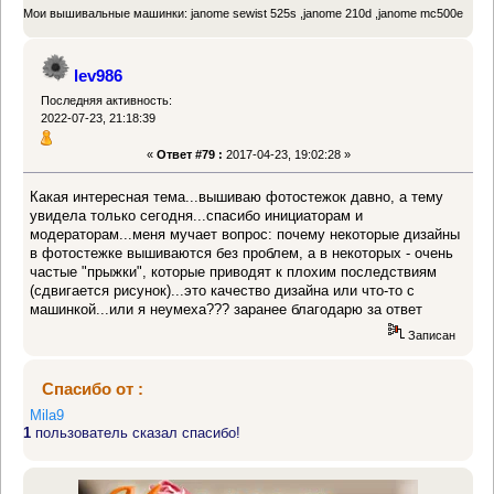
Мои вышивальные машинки: janome sewist 525s ,janome 210d ,janome mc500e
lev986
Последняя активность:
2022-07-23, 21:18:39
«
Ответ #79 :
2017-04-23, 19:02:28 »
Какая интересная тема...вышиваю фотостежок давно, а тему
увидела только сегодня...спасибо инициаторам и
модераторам...меня мучает вопрос: почему некоторые дизайны
в фотостежке вышиваются без проблем, а в некоторых - очень
частые "прыжки", которые приводят к плохим последствиям
(сдвигается рисунок)...это качество дизайна или что-то с
машинкой...или я неумеха??? заранее благодарю за ответ
Записан
Спасибо от :
Mila9
1
пользователь сказал спасибо!