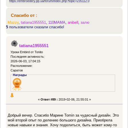
https://embroedery.pp.ua/forum/index.php?topic=235112.0
Спасибо от :
Mazzy
,
tatiana1955551
,
110MAMA
,
anibell
,
залю
5
пользователи сказали спасибо!
tatiana1955551
Уроки Embird от Tonito
Последняя активность:
2026-06-03, 17:04:15
Расположение:
Саратов
Награды
«
Ответ #89 :
2019-02-06, 21:55:01 »
Добрый вечер. Спасибо Марине Tomin за чудесный дизайн. Это
мой второй опыт по делению большого дизайна. Приобрела
новые навыки и знания. Хочу поделиться, быть может кому-то