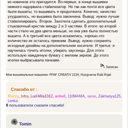
из новичков это пригодится. Во-первых, в конце вышивки
немного надорвала стабилизатор. Но так как почти все цвета
были вышиты, то вышивать я продолжила. Конечно, качество
ухудшилось, но вышивка была закончена. Вывод: нужно лучше
стабилизировать. Второе. Захотела сделать дополнительный
стыковочный крестик между 2 и 3 частями. В итоге: во второй
части стало на два цвета меньше, но она уже была полностью
вышита. А в третьей все цвета исказились, хорошо,что
количество их осталось прежним. Вывод: нужно сохранять
исходные дизайны на дополнительном носителе. И третье: я
научилась точить иголки, убирать заусенцы. Для этого
использую наждачную бумагу с мелким зерном. До этого
иголки выбрасывала пачками.
Записан
Мои вышивальные машинки: PFAF CREATIV 2134, Husgvarna Rubi Rojal
Спасибо от :
Mazzy
,
Infra
,
Lud-Mila1312
,
anibell
,
110MAMA
,
залю
,
Zakhariya125
,
Lenka
8
пользователи сказали спасибо!
Tomin