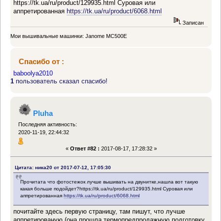
https://tk.ua/ru/product/129935.html Суровая или
аппретированная
https://tk.ua/ru/product/6068.html
Записан
Мои вышивальные машинки: Janome MC500E
Спасибо от :
baboolya2010
1
пользователь сказал спасибо!
Pluha
Последняя активность:
2020-11-19, 22:44:32
«
Ответ #82 :
2017-08-17, 17:28:32 »
Цитата: ника20 от 2017-07-12, 17:05:30
Прочитата что фотостежок лучше вышивать на двунитке,нашла вот такую
какая больше подойдет?https://tk.ua/ru/product/129935.html Суровая или
аппретированная
https://tk.ua/ru/product/6068.html
почитайте здесь первую страницу, там пишут, что лучше
аппретированую (она прошла термопредпродажную подготовку