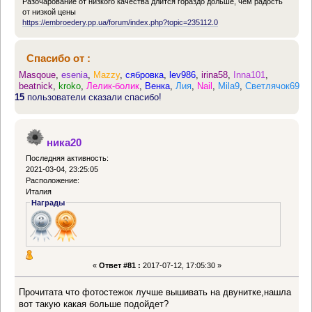
Разочарование от низкого качества длится гораздо дольше, чем радость
от низкой цены
https://embroedery.pp.ua/forum/index.php?topic=235112.0
Спасибо от :
Masqoue
,
esenia
,
Mazzy
,
сябровка
,
lev986
,
irina58
,
Inna101
,
beatnick
,
kroko
,
Лелик-болик
,
Венка
,
Лия
,
Nail
,
Mila9
,
Светлячок69
15
пользователи сказали спасибо!
ника20
Последняя активность:
2021-03-04, 23:25:05
Расположение:
Италия
Награды
«
Ответ #81 :
2017-07-12, 17:05:30 »
Прочитата что фотостежок лучше вышивать на двунитке,нашла
вот такую какая больше подойдет?