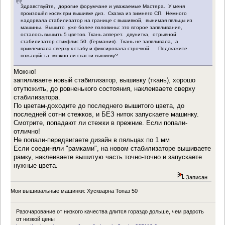
Здравствуйте, дорогие форумчане и уважаемые Мастера. У меня
произошёл косяк при вышивке диз. Сказка из зимнего СП. Немного
надорвала стабилизатор на границе с вышивкой, вынимая пяльцы из
машины. Вышито уже более половины: это второе запяливание,
осталось вышить 5 цветов. Ткань апперет. двунитка, отрывной
стабилизатор стикфлис 50. (Германия). Ткань не запяливала, а
приклеивала сверху к стабу и фиксировала строчкой. Подскажите
пожалуйста: можно ли спасти вышивку?
Можно!
запяливаете новый стабилизатор, вышивку (ткань), хорошо
отутюжить, до ровненького состояния, наклеиваете сверху
стабилизатора.
По цветам-доходите до последнего вышитого цвета, до
последней сотни стежков, и БЕЗ ниток запускаете машинку.
Смотрите, попадают ли стежки в прежние. Если попали-
отлично!
Не попали-передвигаете дизайн в пяльцах по 1 мм
Если соединяли "рамками", на новом стабилизаторе вышиваете
рамку, наклеиваете вышитую часть точно-точно и запускаете
нужные цвета.
Записан
Мои вышивальные машинки: Хускварна Топаз 50
Разочарование от низкого качества длится гораздо дольше, чем радость
от низкой цены