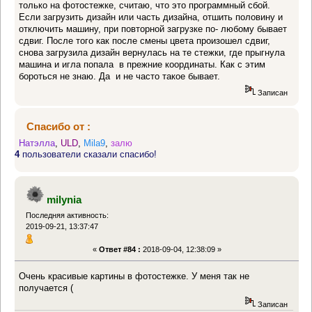
только на фотостежке, считаю, что это программный сбой.
Если загрузить дизайн или часть дизайна, отшить половину и
отключить машину, при повторной загрузке по- любому бывает
сдвиг. После того как после смены цвета произошел сдвиг,
снова загрузила дизайн вернулась на те стежки, где прыгнула
машина и игла попала в прежние координаты. Как с этим
бороться не знаю. Да и не часто такое бывает.
Записан
Спасибо от :
Натэлла
,
ULD
,
Mila9
,
залю
4
пользователи сказали спасибо!
milynia
Последняя активность:
2019-09-21, 13:37:47
«
Ответ #84 :
2018-09-04, 12:38:09 »
Очень красивые картины в фотостежке. У меня так не
получается (
Записан