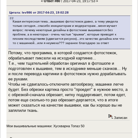
«
Ответ #80 :
2017-04-23, 19:17:53 »
Цитата: lev986 от 2017-04-23, 19:02:28
Какая интересная тема...вышиваю фотостежок давно, а тему увидела
только сегодня...спасибо инициаторам и модераторам...меня мучает
вопрос: почему некоторые дизайны в фотостежке вышиваются без
проблем, а в некоторых - очень частые "прыжки", которые приводят к
плохим последствиям (сдвигается рисунок)...это качество дизайна или что-
то с машинкой...или я неумеха??? заранее благодарю за ответ
Потому, что программа, в которой создается фотостежок,
обрабатывает пиксели на исходной картинке...
Т.е., чем тщательней обработан оригинал в фотошопе и
подготовлен к вышивке, тем в исходнике меньше скачков... Ну
и после перевода картинки в фотостежок нужно дорабатывать
ее руками.
Чтобы не сдвигалось-отключите автообрезку, машинке легче
будет. Без обрезки картека просто "проедет" в нужное место, а
с обрезкой-сначала обрезает, нитку поддергивает, потом едет,
потом еще сколько-то раз обрезает-дергается, что в итоге
может сказаться на качестве вышивки, как бы хорошо вы не
запялили ткань.
Записан
Мои вышивальные машинки: Хускварна Топаз 50