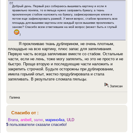
Добрый день. Первый раз собираюсь вышивать картину и если я
правильно поняла, то в пяльца нужно заправить бумагу, а ткань
проклеенную стабом наложить на бумагу, зафиксированную клеем и
потом еще зафиксировать рамкой. У меня вопрос, стабом проклеить всю
площадь для вышивки картины или каждый кусок вышивки проклеивать
заново? Спасибо всем ответившим на мой вопрос (может быть и глупый
)
Я проклеиваю ткань дублерином, не очень плотным,
площадью на всю картину, плюс запас для запяливания.
Первую часть всегда запяливаю вместе со стабом. Остальные
части, если не лень, тоже могу запялить, но это не просто и не
быстро. Проще вторую и последующие части наложить и
закрепить строчкой. Будьте осторожны при дублировании,
имела горький опыт, жестко продублировала и стала
запяливать. В результате сломала пяльцы.
Записан
Галина
Спасибо от :
Brana
,
anibell
,
залю
,
марино4ка
,
ULD
5
пользователи сказали спасибо!