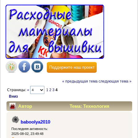
Поддержите наш проект
« предыдущая тема
следующая тема »
Страницы:
«
1
2
3
4
Вниз
Автор
Тема: Технология
вышивки фотостежка. (Прочитано 106949 раз)
baboolya2010
Последняя активность:
2025-08-02, 23:49:48