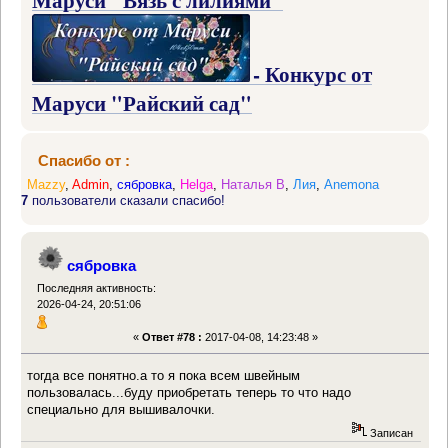
- Конкурс от
Маруси "Райский сад"
Спасибо от :
Mazzy
,
Admin
,
сябровка
,
Helga
,
Наталья В
,
Лия
,
Anemona
7
пользователи сказали спасибо!
сябровка
Последняя активность:
2026-04-24, 20:51:06
«
Ответ #78 :
2017-04-08, 14:23:48 »
тогда все понятно.а то я пока всем швейным
пользовалась...буду приобретать теперь то что надо
специально для вышивалочки.
Записан