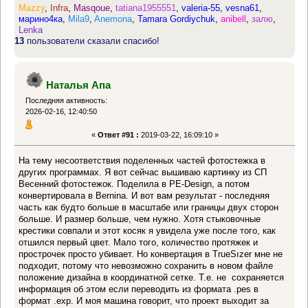
Mazzy
,
Infra
,
Masqoue
,
tatiana1955551
,
valeria-55
,
vesna61
,
марино4ка
,
Mila9
,
Anemona
,
Tamara Gordiychuk
,
anibell
,
залю
,
Lenka
13
пользователи сказали спасибо!
Наталья Апа
Последняя активность:
2026-02-16, 12:40:50
«
Ответ #91 :
2019-03-22, 16:09:10 »
На тему несоответствия поделенных частей фотостежка в
других программах. Я вот сейчас вышиваю картинку из СП
Весенний фотостежок. Поделила в PE-Design, а потом
конвертировала в Bernina. И вот вам результат - последняя
часть как будто больше в масштабе или границы двух сторон
больше. И размер больше, чем нужно. Хотя стыковочные
крестики совпали и этот косяк я увидела уже после того, как
отшился первый цвет. Мало того, количество протяжек и
прострочек просто убивает. Но конвертация в TrueSızer мне не
подходит, потому что невозможно сохранить в новом файле
положение дизайна в координатной сетке. Т.е. не сохраняется
информация об этом если переводить из формата .pes в
формат .exp. И моя машина говорит, что проект выходит за