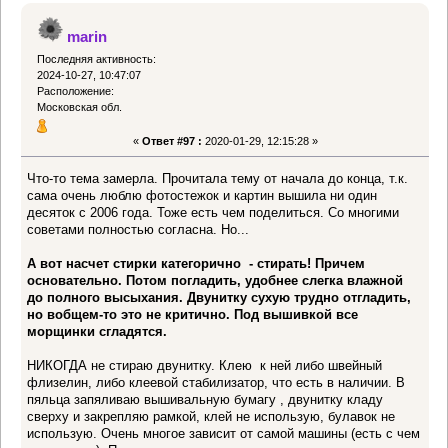
marin
Последняя активность:
2024-10-27, 10:47:07
Расположение:
Московская обл.
«
Ответ #97 :
2020-01-29, 12:15:28 »
Что-то тема замерла. Прочитала тему от начала до конца, т.к.
сама очень люблю фотостежок и картин вышила ни один
десяток с 2006 года. Тоже есть чем поделиться. Со многими
советами полностью согласна. Но...
А вот насчет стирки категорично - стирать! Причем
основательно. Потом погладить, удобнее слегка влажной
до полного высыхания. Двунитку сухую трудно отгладить,
но вобщем-то это не критично. Под вышивкой все
морщинки сгладятся.
НИКОГДА не стираю двунитку. Клею к ней либо швейный
флизелин, либо клеевой стабилизатор, что есть в наличии. В
пяльца запяливаю вышивальную бумагу , двунитку кладу
сверху и закрепляю рамкой, клей не использую, булавок не
использую. Очень многое зависит от самой машины (есть с чем