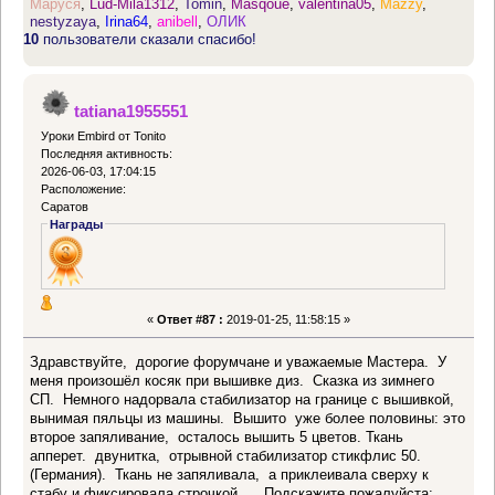
Маруся
,
Lud-Mila1312
,
Tomin
,
Masqoue
,
valentina05
,
Mazzy
,
nestyzaya
,
Irina64
,
anibell
,
ОЛИК
10
пользователи сказали спасибо!
tatiana1955551
Уроки Embird от Tonito
Последняя активность:
2026-06-03, 17:04:15
Расположение:
Саратов
Награды
«
Ответ #87 :
2019-01-25, 11:58:15 »
Здравствуйте, дорогие форумчане и уважаемые Мастера. У
меня произошёл косяк при вышивке диз. Сказка из зимнего
СП. Немного надорвала стабилизатор на границе с вышивкой,
вынимая пяльцы из машины. Вышито уже более половины: это
второе запяливание, осталось вышить 5 цветов. Ткань
апперет. двунитка, отрывной стабилизатор стикфлис 50.
(Германия). Ткань не запяливала, а приклеивала сверху к
стабу и фиксировала строчкой. Подскажите пожалуйста: