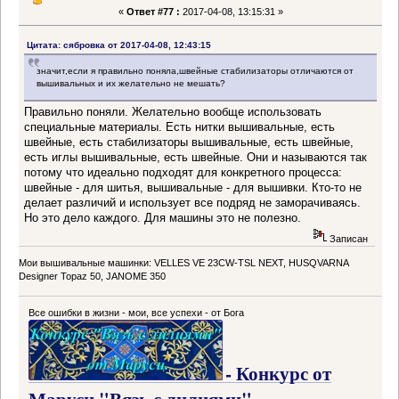
«
Ответ #77 :
2017-04-08, 13:15:31 »
Цитата: сябровка от 2017-04-08, 12:43:15
значит,если я правильно поняла,швейные стабилизаторы отличаются от
вышивальных и их желательно не мешать?
Правильно поняли. Желательно вообще использовать
специальные материалы. Есть нитки вышивальные, есть
швейные, есть стабилизаторы вышивальные, есть швейные,
есть иглы вышивальные, есть швейные. Они и называются так
потому что идеально подходят для конкретного процесса:
швейные - для шитья, вышивальные - для вышивки. Кто-то не
делает различий и использует все подряд не заморачиваясь.
Но это дело каждого. Для машины это не полезно.
Записан
Мои вышивальные машинки: VELLES VE 23CW-TSL NEXT, HUSQVARNA
Designer Topaz 50, JANOME 350
Все ошибки в жизни - мои, все успехи - от Бога
- Конкурс от
Маруси "Вязь с лилиями"