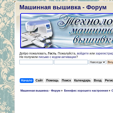
Машинная вышивка - Форум
Добро пожаловать,
Гость
. Пожалуйста,
войдите
или
зарегистри
Не получили
письмо с кодом активации
?
Начало
Сайт
Помощь
Поиск
Календарь
Вход
Реги
 Машинная вышивка - Форум
»
Бенефис хорошего настроения
»