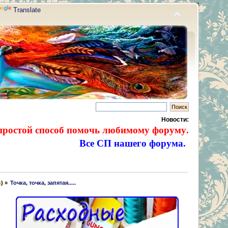
Translate
Новости:
простой способ помочь любимому форуму.
Все СП нашего форума.
а
) »
Точка, точка, запятая.....