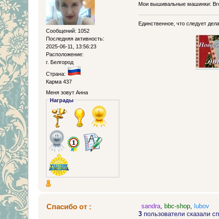
Мои вышивальные машинки: Brot
Единственное, что следует делат
Сообщений: 1052
Последняя активность:
2025-06-11, 13:56:23
Расположение:
г. Белгород
Страна:
Карма 437
Меня зовут Анна
Награды
Спасибо от :
sandra
,
bbc-shop
,
lubov
3
пользователи сказали сп