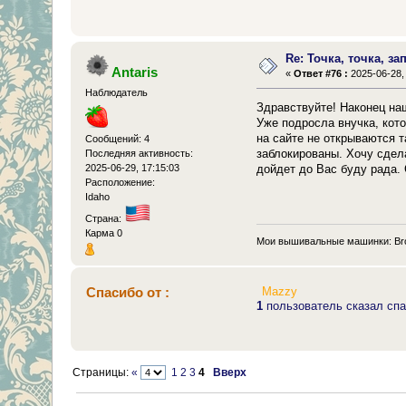
Re: Точка, точка, зап
Antaris
«
Ответ #76 :
2025-06-28, 
Наблюдатель
Здравствуйте! Наконец на
Уже подросла внучка, кото
на сайте не открываются т
Сообщений: 4
заблокированы. Хочу сдел
Последняя активность:
2025-06-29, 17:15:03
дойдет до Вас буду рада. 
Расположение:
Idaho
Страна:
Карма 0
Мои вышивальные машинки: Bro
Спасибо от :
Mazzy
1
пользователь сказал спа
Страницы:
«
1
2
3
4
Вверх