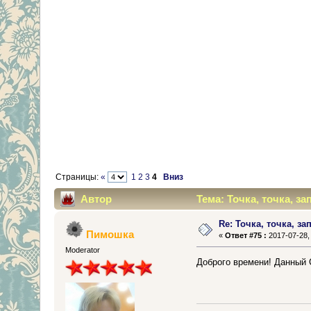
Страницы:
«
1
2
3
4
Вниз
Автор
Тема: Точка, точка, зап
Re: Точка, точка, зап
Пимошка
«
Ответ #75 :
2017-07-28, 
Moderator
Доброго времени! Данный С