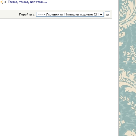
ка
) »
Точка, точка, запятая.....
Перейти в: