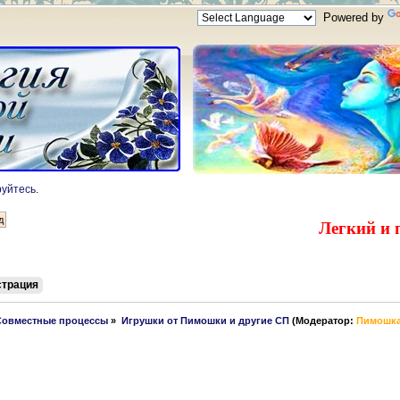
Powered by
руйтесь
.
Легкий и 
страция
Совместные процессы
»
Игрушки от Пимошки и другие СП
(Модератор:
Пимошк