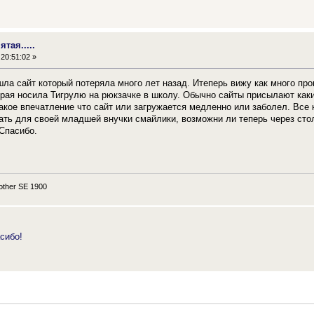
ятая.....
20:51:02 »
шла сайт который потеряла много лет назад. Итеперь вижу как много пр
рая носила Тигрулю на рюкзачке в школу. Обычно сайты присылают какие
акое впечатление что сайт или загружается медленно или заболел. Все
ать для своей младшей внучки смайлики, возможни ли теперь через стол
Спасибо.
ther SE 1900
сибо!