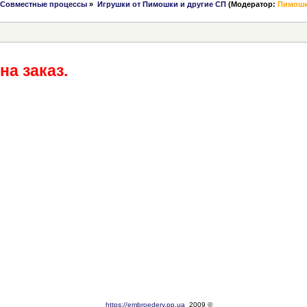
Совместные процессы
»
Игрушки от Пимошки и другие СП
(Модератор:
Пимош
на заказ.
https://embroedery.pp.ua
2009 ©