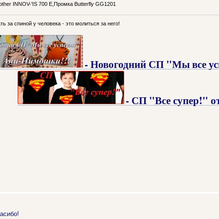
her INNOV-'IS 700 Е,Промка Butterfly GG1201
ь за спиной у человека - это молиться за него!
- Новогодний СП "Мы все у
- СП "Все супер!"
асибо!