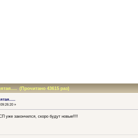
ятая..... (Прочитано 43615 раз)
ятая.....
09:26:20 »
П уже закончился, скоро будут новые!!!!