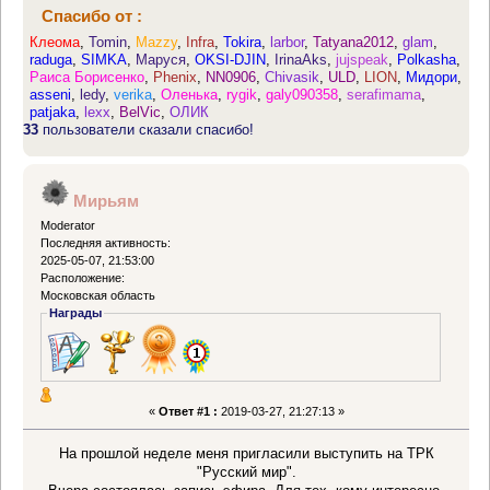
Спасибо от :
Клеома
,
Tomin
,
Mazzy
,
Infra
,
Tokira
,
larbor
,
Tatyana2012
,
glam
,
raduga
,
SIMKA
,
Маруся
,
OKSI-DJIN
,
IrinaAks
,
jujspeak
,
Polkasha
,
Раиса Борисенко
,
Phenix
,
NN0906
,
Chivasik
,
ULD
,
LION
,
Мидори
,
asseni
,
ledy
,
verika
,
Оленька
,
rygik
,
galy090358
,
serafimama
,
patjaka
,
lexx
,
BelVic
,
ОЛИК
33
пользователи сказали спасибо!
Мирьям
Moderator
Последняя активность:
2025-05-07, 21:53:00
Расположение:
Московская область
Награды
«
Ответ #1 :
2019-03-27, 21:27:13 »
На прошлой неделе меня пригласили выступить на ТРК
"Русский мир".