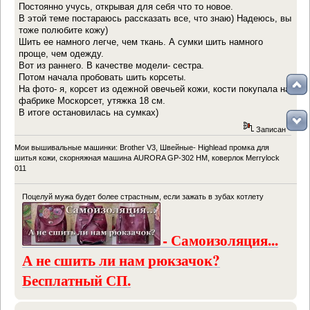
Постоянно учусь, открывая для себя что то новое.
В этой теме постараюсь рассказать все, что знаю) Надеюсь, вы
тоже полюбите кожу)
Шить ее намного легче, чем ткань. А сумки шить намного
проще, чем одежду.
Вот из раннего. В качестве модели- сестра.
Потом начала пробовать шить корсеты.
На фото- я, корсет из одежной овечьей кожи, кости покупала на
фабрике Москорсет, утяжка 18 см.
В итоге остановилась на сумках)
Записан
Мои вышивальные машинки: Brother V3, Швейные- Highlead промка для
шитья кожи, скорняжная машина AURORA GP-302 HM, коверлок Merrylock
011
Поцелуй мужа будет более страстным, если зажать в зубах котлету
- Самоизоляция...
А не сшить ли нам рюкзачок?
Бесплатный СП.