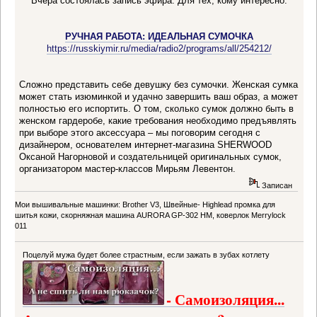
Вчера состоялась запись эфира. Для тех, кому интересно.
РУЧНАЯ РАБОТА: ИДЕАЛЬНАЯ СУМОЧКА
https://russkiymir.ru/media/radio2/programs/all/254212/
Сложно представить себе девушку без сумочки. Женская сумка
может стать изюминкой и удачно завершить ваш образ, а может
полностью его испортить. О том, сколько сумок должно быть в
женском гардеробе, какие требования необходимо предъявлять
при выборе этого аксессуара – мы поговорим сегодня с
дизайнером, основателем интернет-магазина SHERWOOD
Оксаной Нагорновой и создательницей оригинальных сумок,
организатором мастер-классов Мирьям Левентон.
Записан
Мои вышивальные машинки: Brother V3, Швейные- Highlead промка для
шитья кожи, скорняжная машина AURORA GP-302 HM, коверлок Merrylock
011
Поцелуй мужа будет более страстным, если зажать в зубах котлету
- Самоизоляция...