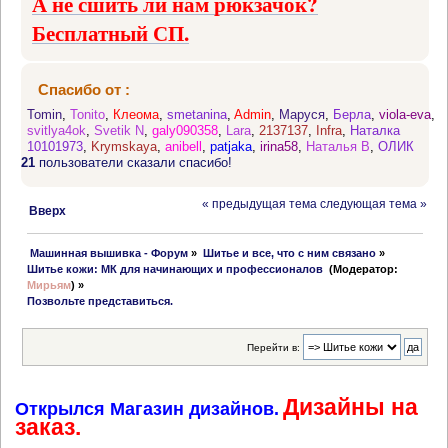
А не сшить ли нам рюкзачок?
Бесплатный СП.
Спасибо от :
Tomin
,
Tonito
,
Клеома
,
smetanina
,
Admin
,
Маруся
,
Берла
,
viola-eva
,
svitlya4ok
,
Svetik N
,
galy090358
,
Lara
,
2137137
,
Infra
,
Наталка
10101973
,
Krymskaya
,
anibell
,
patjaka
,
irina58
,
Наталья В
,
ОЛИК
21
пользователи сказали спасибо!
« предыдущая тема
следующая тема »
Вверх
 Машинная вышивка - Форум
»
Шитье и все, что с ним связано
»
Шитье кожи: МК для начинающих и профессионалов 
(Модератор:
Мирьям
) »
Позвольте представиться.
Перейти в:
Дизайны на
Открылся Магазин дизайнов.
заказ.