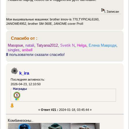
Записан
Мои вышивальные машинки: brother innov-is 770,TYPICAL6160,
JANOME4952, brother SM-360E, JANOME cover ProII
Спасибо от :
Masqoue
,
natali
,
Tatyana2012
,
Svetik N
,
Helga
,
Елена Мавроди
,
singles
,
anibell
8
пользователи сказали спасибо!
k_ira
Последняя активность:
2026-04-23, 12:10:50
Награды
«
Ответ #21 :
2024-01-18, 03:45:44 »
Комбинезоны..