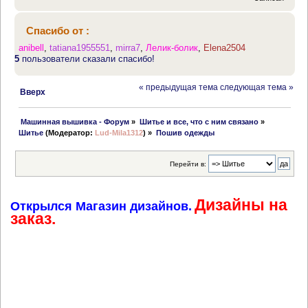
Спасибо от :
anibell
,
tatiana1955551
,
mirra7
,
Лелик-болик
,
Elena2504
5
пользователи сказали спасибо!
« предыдущая тема
следующая тема »
Вверх
 Машинная вышивка - Форум
»
Шитье и все, что с ним связано
»
Шитье
(Модератор:
Lud-Mila1312
) »
Пошив одежды
Перейти в:
Дизайны на
Открылся Магазин дизайнов.
заказ.