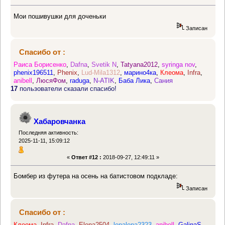
Мои пошивушки для доченьки
Записан
Спасибо от :
Раиса Борисенко
,
Dafna
,
Svetik N
,
Tatyana2012
,
syringa nov
,
phenix196511
,
Phenix
,
Lud-Mila1312
,
марино4ка
,
Клеома
,
Infra
,
anibell
,
ЛюсяФом
,
raduga
,
N-ATIK
,
Баба Лика
,
Сания
17
пользователи сказали спасибо!
Хабаровчанка
Последняя активность:
2025-11-11, 15:09:12
«
Ответ #12 :
2018-09-27, 12:49:11 »
Бомбер из футера на осень на батистовом подкладе:
Записан
Спасибо от :
Клеома
,
Infra
,
Dafna
,
Elena2504
,
lenalena2323
,
anibell
,
GalinaS
,