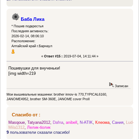
Баба Лика
* Пошив подкрестья
Последняя активность:
2026-02-14, 08:06:10
Расположение:
Алтайский край г.Барнаул
«
Ответ #15 :
2019-07-04, 14:11:44 »
Пошивушки для внученьки!
[img width=219
Записан
Мои вышивальные машинки: brother innov-is 770,TYPICAL6160,
JANOME4952, brother SM-360E, JANOME cover ProII
Спасибо от :
Masqoue
,
Tatyana2012
,
Dafna
,
anibell
,
N-ATIK
,
Клеома
,
Сания
,
Lud-
Mila1312
,
Лелик-болик
9
пользователи сказали спасибо!