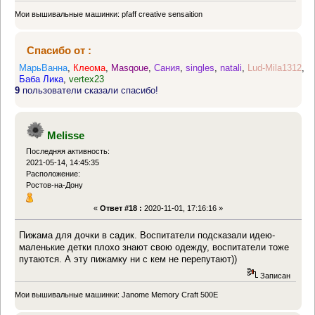
Мои вышивальные машинки: pfaff creative sensaition
Спасибо от :
МарьВанна
,
Клеома
,
Masqoue
,
Сания
,
singles
,
natali
,
Lud-Mila1312
,
Баба Лика
,
vertex23
9
пользователи сказали спасибо!
Melisse
Последняя активность:
2021-05-14, 14:45:35
Расположение:
Ростов-на-Дону
«
Ответ #18 :
2020-11-01, 17:16:16 »
Пижама для дочки в садик. Воспитатели подсказали идею-
маленькие детки плохо знают свою одежду, воспитатели тоже
путаются. А эту пижамку ни с кем не перепутают))
Записан
Мои вышивальные машинки: Janome Memory Craft 500E