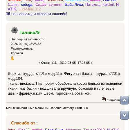
Сания
,
raduga
,
Юла55
,
svmmm
,
Баба Лика
,
Натэлла
,
kokteil
,
N-
ATIK
,
Lud-Mila1312
16
пользователи сказали спасибо!
Галина79
Последняя активность:
2026-02-26, 23:28:32
Расположение:
Харьков
«
Ответ #13 :
2019-03-05, 17:27:05 »
Верх из Бурды 7/2015 мод.115. Фигурная баска - Бурда 2/2015
мод.104.
Ткань: вискоза. Низ пройм обработала косой бейкой из основной
ткани, низ баски - подшивала вручную, боковые и плечевые
швы - французским швом, горловина обтачкой.
Записан
Мои вышивальные машинки: Janome Memory Craft 350
Спасибо от :