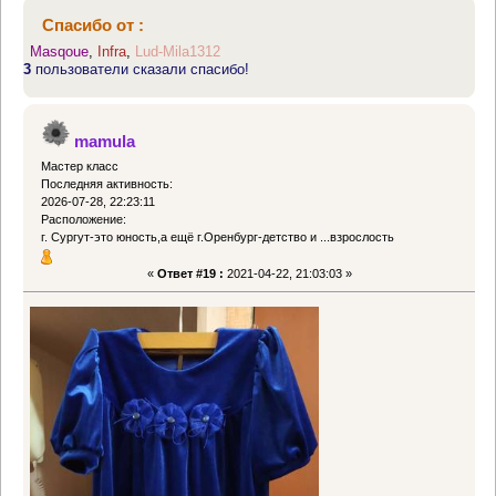
Спасибо от :
Masqoue
,
Infra
,
Lud-Mila1312
3
пользователи сказали спасибо!
mamula
Мастер класс
Последняя активность:
2026-07-28, 22:23:11
Расположение:
г. Сургут-это юность,а ещё г.Оренбург-детство и ...взрослость
«
Ответ #19 :
2021-04-22, 21:03:03 »