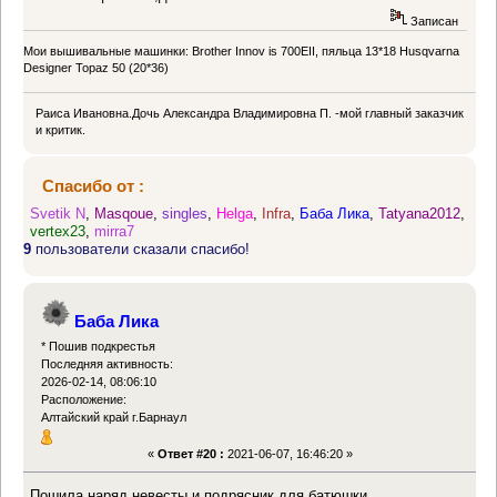
Записан
Мои вышивальные машинки: Brother Innov is 700EII, пяльца 13*18 Husqvarna
Designer Topaz 50 (20*36)
Раиса Ивановна.Дочь Александра Владимировна П. -мой главный заказчик
и критик.
Спасибо от :
Svetik N
,
Masqoue
,
singles
,
Helga
,
Infra
,
Баба Лика
,
Tatyana2012
,
vertex23
,
mirra7
9
пользователи сказали спасибо!
Баба Лика
* Пошив подкрестья
Последняя активность:
2026-02-14, 08:06:10
Расположение:
Алтайский край г.Барнаул
«
Ответ #20 :
2021-06-07, 16:46:20 »
Пошила наряд невесты и подрясник для батюшки.