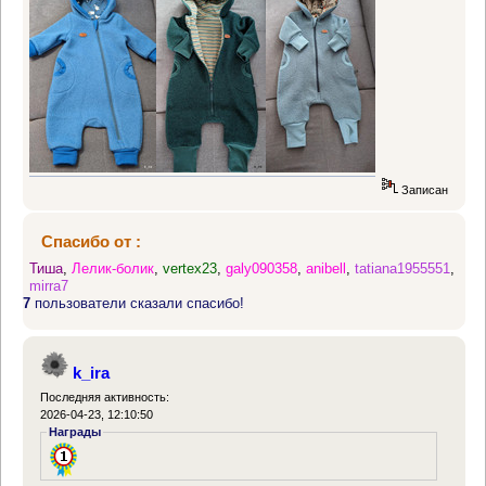
Записан
Спасибо от :
Тиша
,
Лелик-болик
,
vertex23
,
galy090358
,
anibell
,
tatiana1955551
,
mirra7
7
пользователи сказали спасибо!
k_ira
Последняя активность:
2026-04-23, 12:10:50
Награды