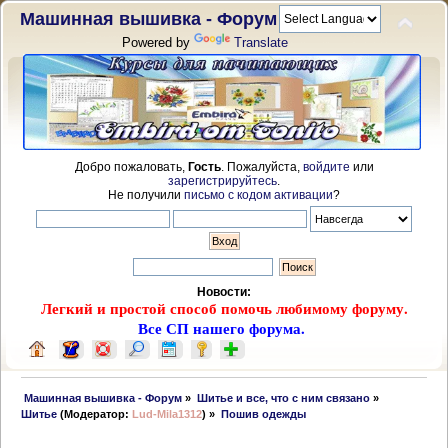
Машинная вышивка - Форум
Powered by
Translate
Добро пожаловать,
Гость
. Пожалуйста,
войдите
или
зарегистрируйтесь
.
Не получили
письмо с кодом активации
?
Новости:
Легкий и простой способ помочь любимому форуму.
Все СП нашего форума.
 Машинная вышивка - Форум
»
Шитье и все, что с ним связано
»
Шитье
(Модератор:
Lud-Mila1312
) »
Пошив одежды