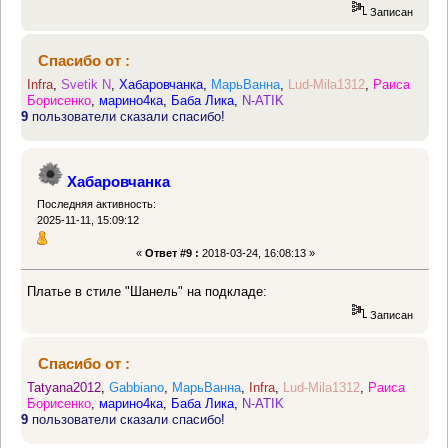
Записан
Спасибо от :
Infra
,
Svetik N
,
Хабаровчанка
,
МарьВанна
,
Lud-Mila1312
,
Раиса
Борисенко
,
марино4ка
,
Баба Лика
,
N-ATIK
9
пользователи сказали спасибо!
Хабаровчанка
Последняя активность:
2025-11-11, 15:09:12
«
Ответ #9 :
2018-03-24, 16:08:13 »
Платье в стиле "Шанель" на подкладе:
Записан
Спасибо от :
Tatyana2012
,
Gabbiano
,
МарьВанна
,
Infra
,
Lud-Mila1312
,
Раиса
Борисенко
,
марино4ка
,
Баба Лика
,
N-ATIK
9
пользователи сказали спасибо!