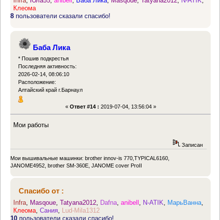
Infra
,
Юла55
,
anibell
,
Баба Лика
,
Masqoue
,
Tatyana2012
,
N-ATIK
,
Клеома
8
пользователи сказали спасибо!
Баба Лика
* Пошив подкрестья
Последняя активность:
2026-02-14, 08:06:10
Расположение:
Алтайский край г.Барнаул
«
Ответ #14 :
2019-07-04, 13:56:04 »
Мои работы
Записан
Мои вышивальные машинки: brother innov-is 770,TYPICAL6160,
JANOME4952, brother SM-360E, JANOME cover ProII
Спасибо от :
Infra
,
Masqoue
,
Tatyana2012
,
Dafna
,
anibell
,
N-ATIK
,
МарьВанна
,
Клеома
,
Сания
,
Lud-Mila1312
10
пользователи сказали спасибо!