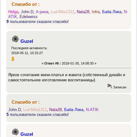
Спасибо от :
Helga
,
John.D
,
А-рина
,
Lud-Mila1312
,
Nata28
,
Infra
,
Баба Лика
,
N-
ATIK
,
Edelweiss
9
пользователи сказали спасибо!
Guzel
Последняя активность:
2018-05-11, 10:15:27
«
Ответ #6 :
2018-01-30, 14:08:30 »
Яркое сочетание мини-платья и жакета (собственный дизайн и
самостоятельное изготовление воспитанницы)
Записан
Спасибо от :
John.D
,
Lud-Mila1312
,
Nata28
,
Баба Лика
,
N-ATIK
5
пользователи сказали спасибо!
Guzel