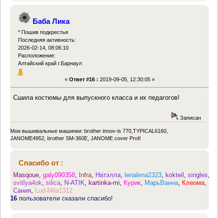
Баба Лика
* Пошив подкрестья
Последняя активность:
2026-02-14, 08:06:10
Расположение:
Алтайский край г.Барнаул
«
Ответ #16 :
2019-09-05, 12:30:05 »
Сшила костюмы для выпускного класса и их педагогов!
Записан
Мои вышивальные машинки: brother innov-is 770,TYPICAL6160,
JANOME4952, brother SM-360E, JANOME cover ProII
Спасибо от :
Masqoue
,
galy090358
,
Infra
,
Натэлла
,
lenalena2323
,
kokteil
,
singles
,
svitlya4ok
,
silica
,
N-ATIK
,
kartinka-mi
,
Курик
,
МарьВанна
,
Клеома
,
Сания
,
Lud-Mila1312
16
пользователи сказали спасибо!