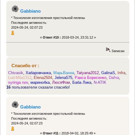
Gabbiano
* Технология изготовления престольной пелены
Последняя активность:
2024-05-24, 02:07:23
«
Ответ #10 :
2018-03-24, 23:31:12 »
Записан
Спасибо от :
Chivasik
,
Хабаровчанка
,
МарьВанна
,
Tatyana2012
,
GalinaS
,
Infra
,
Lud-Mila1312
,
Elena2504
,
Jelena575
,
Раиса Борисенко
,
Dafna
,
syringa nov
,
марино4ка
,
ЛюсяФом
,
Баба Лика
,
N-ATIK
16
пользователи сказали спасибо!
Gabbiano
* Технология изготовления престольной пелены
Последняя активность:
2024-05-24, 02:07:23
«
Ответ #11 :
2018-04-02, 18:25:49 »