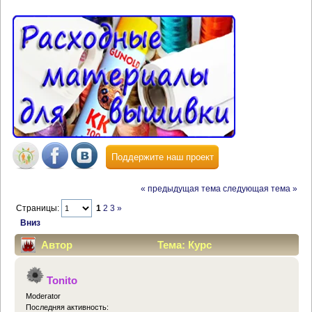
Поддержите наш проект
« предыдущая тема
следующая тема »
Страницы:
1
2
3
»
Вниз
Автор
Тема: Курс
"Акварель+трапунто в программе Wilcom"
Tonito
(Прочитано 135728 раз)
Moderator
Последняя активность: