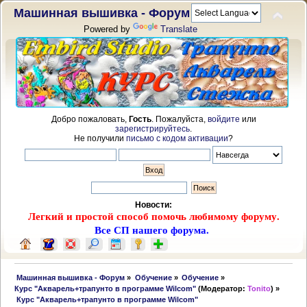
Машинная вышивка - Форум
Powered by
Translate
Добро пожаловать,
Гость
. Пожалуйста,
войдите
или
зарегистрируйтесь
.
Не получили
письмо с кодом активации
?
Новости:
Легкий и простой способ помочь любимому форуму.
Все СП нашего форума.
 Машинная вышивка - Форум
»
Обучение
»
Обучение
»
Курс "Акварель+трапунто в программе Wilcom"
(Модератор:
Tonito
) »
 Курс "Акварель+трапунто в программе Wilcom"