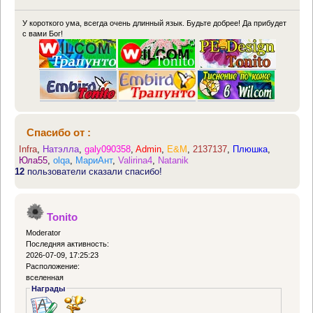
У короткого ума, всегда очень длинный язык. Будьте добрее! Да прибудет
с вами Бог!
Спасибо от :
Infra
,
Натэлла
,
galy090358
,
Admin
,
E&M
,
2137137
,
Плюшка
,
Юла55
,
olqa
,
МариАнт
,
Valirina4
,
Natanik
12
пользователи сказали спасибо!
Tonito
Moderator
Последняя активность:
2026-07-09, 17:25:23
Расположение:
вселенная
Награды