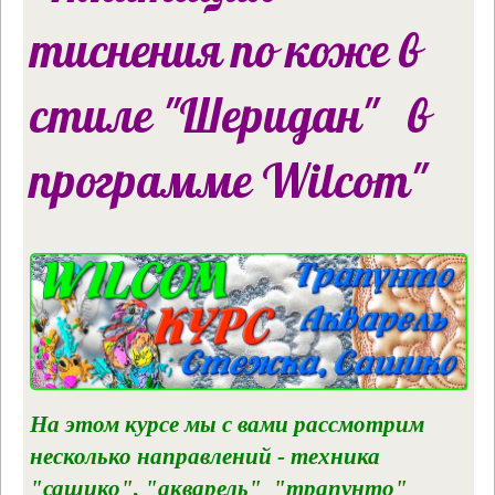
тиснения по коже в
стиле "Шеридан" в
программе Wilcom"
На этом курсе мы с вами рассмотрим
несколько направлений - техника
"сашико", "акварель" "трапунто"