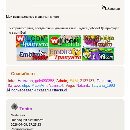
Записан
Мои вышивальные машинки: много
У короткого ума, всегда очень длинный язык. Будьте добрее! Да прибудет
с вами Бог!
Спасибо от :
Infra
,
Натэлла
,
galy090358
,
Admin
,
E&M
,
2137137
,
Плюшка
,
Юла55
,
olqa
,
МариАнт
,
Valirina4
,
Vega
,
Natanik
,
Tatyana_1993
14
пользователи сказали спасибо!
Tonito
Moderator
Последняя активность:
2026-07-09, 17:25:23
Расположение: