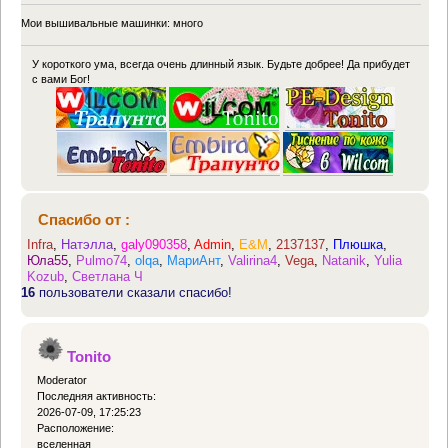
Мои вышивальные машинки: много
У короткого ума, всегда очень длинный язык. Будьте добрее! Да прибудет
с вами Бог!
Спасибо от :
Infra
,
Натэлла
,
galy090358
,
Admin
,
E&M
,
2137137
,
Плюшка
,
Юла55
,
Pulmo74
,
olqa
,
МариАнт
,
Valirina4
,
Vega
,
Natanik
,
Yulia
Kozub
,
Светлана Ч
16
пользователи сказали спасибо!
Tonito
Moderator
Последняя активность:
2026-07-09, 17:25:23
Расположение:
вселенная