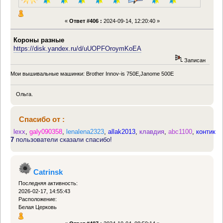
«
Ответ #406 :
2024-09-14, 12:20:40 »
Короны разные
https://disk.yandex.ru/d/uUOPFOroymKoEA
Записан
Мои вышивальные машинки: Brother Innov-is 750E,Janome 500E
Ольга.
Спасибо от :
lexx
,
galy090358
,
lenalena2323
,
allak2013
,
клавдия
,
abc1100
,
контик
7
пользователи сказали спасибо!
Catrinsk
Последняя активность:
2026-02-17, 14:55:43
Расположение:
Белая Церковь