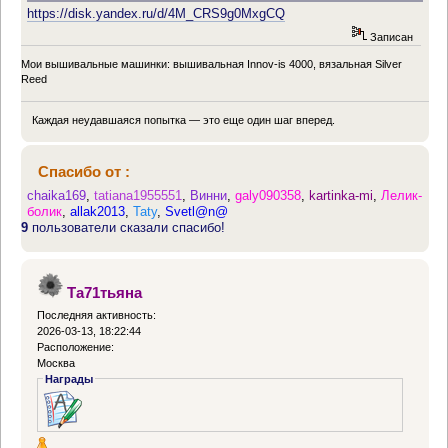
https://disk.yandex.ru/d/4M_CRS9g0MxgCQ
Записан
Мои вышивальные машинки: вышивальная Innov-is 4000, вязальная Silver
Reed
Каждая неудавшаяся попытка — это еще один шаг вперед.
Спасибо от :
chaika169
,
tatiana1955551
,
Винни
,
galy090358
,
kartinka-mi
,
Лелик-
болик
,
allak2013
,
Taty
,
Svetl@n@
9
пользователи сказали спасибо!
Та71тьяна
Последняя активность:
2026-03-13, 18:22:44
Расположение:
Москва
Награды