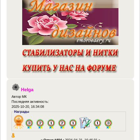
Helga
Автор МК
Последняя активность:
2025-10-20, 16:34:08
Награды
«
Ответ #404 :
2024-04-21, 16:46:31 »