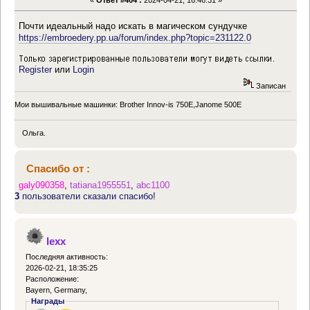
Почти идеальный надо искать в магическом сундучке
https://embroedery.pp.ua/forum/index.php?topic=231122.0
Register
или
Login
Записан
Мои вышивальные машинки: Brother Innov-is 750E,Janome 500E
Ольга.
Спасибо от :
galy090358
,
tatiana1955551
,
abc1100
3
пользователи сказали спасибо!
lexx
Последняя активность:
2026-02-21, 18:35:25
Расположение:
Bayern, Germany,
Награды