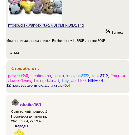
https://disk.yandex.ru/d/XDRn3HkOfDSs4g
Записан
Мои вышивальные машинки: Brother Innov-is 750E,Janome 500E
Ольга.
Спасибо от :
galy090358
,
serafimama
,
Lenka
,
lenalena2323
,
allak2013
,
Оленька
,
Лелик-болик
,
Тиша
,
GalinaB
,
Taty
,
abc1100
,
NINA001
12
пользователи сказали спасибо!
chaika169
Совместный процесс 2
Последняя активность:
2025-02-04, 22:53:48
Награды