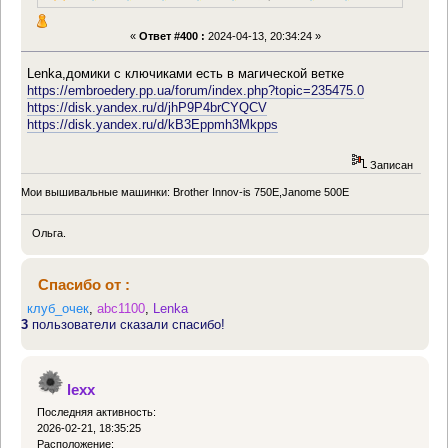
«
Ответ #400 :
2024-04-13, 20:34:24 »
Lenka,домики с ключиками есть в магической ветке
https://embroedery.pp.ua/forum/index.php?topic=235475.0
https://disk.yandex.ru/d/jhP9P4brCYQCV
https://disk.yandex.ru/d/kB3Eppmh3Mkpps
Записан
Мои вышивальные машинки: Brother Innov-is 750E,Janome 500E
Ольга.
Спасибо от :
клуб_очек
,
abc1100
,
Lenka
3
пользователи сказали спасибо!
lexx
Последняя активность:
2026-02-21, 18:35:25
Расположение: