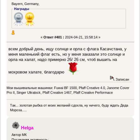
Bayern, Germany,
Награды
«
Ответ #401 :
2024-04-21, 15:58:14 »
всем добрый день, ищу солнце и орла с флага Касачстана, у
меня маленький флаг есть, но у меня заказали это солнце и
орла на халат, надо примерно 26/ 26 см, чтоб вышить на
мохровом халате, благодарю
Записан
Мои вышивальные машинки: Fuwai BF 1500, Pfaff Creative 4.0, Janome Cover
Pro II, Singer Ultralock, Pfaff Creative 1467, Pfaff Creative Performace
Так... золотая рыбка от моих желаний сдохла, ну ничего, буду ждать Деда
Мороза.....
Helga
Автор МК
Последняя активность: