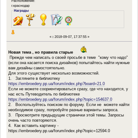
Расположение:
г.краснодар
Награды
«
:
2018-09-07, 17:37:55 »
Новая тема , но правила старые
Прежде чем написать о своей просьбе в теме "кому что надо"
(если она касается поиска дизайнов) попытайтесь найти нужные
вам дизайны самостоятельно.
Для этого существует несколько возможностей.
1. Загляните в библиотеку
https://embroedery.pp.ua/forum/index.php?board=21.0
Если не можете соориентироваться сразу, где что находится, у
нас есть Путеводитель по библиотеке
https://embroedery.pp.ua/forum/index.php?topic=154637.0
2. Воспользуйтесь поиском по форуму. Если не можете найти
необходимое сразу, попробуйте разные варианты запроса.
3. Просмотрите предыдущие странички этой темы. Запросы
очень часто повторяются.
4. Как вставить картинку -
https://embroedery.pp.ua/forum/index.php?topic=12594.0