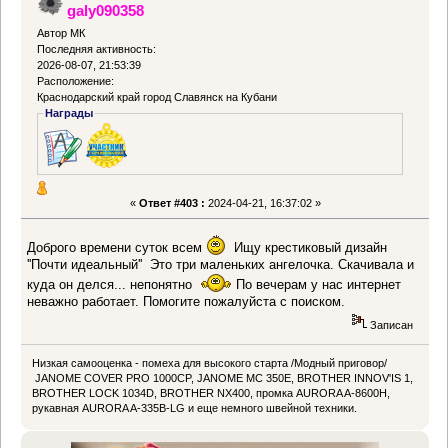
galy090358
Автор МК
Последняя активность:
2026-08-07, 21:53:39
Расположение:
Краснодарский край город Славянск на Кубани
Награды
«
Ответ #403 :
2024-04-21, 16:37:02 »
Доброго времени суток всем
Ищу крестиковый дизайн
''Почти идеальный'' Это три маленьких ангелочка. Скачивала и
куда он делся... непонятно
По вечерам у нас интернет
неважно работает. Помогите пожалуйста с поиском.
Записан
Низкая самооценка - помеха для высокого старта /Модный приговор/
JANOME COVER PRO 1000CP, JANOME MC 350E, BROTHER INNOV'IS 1,
BROTHER LOCK 1034D, BROTHER NX400, промка AURORA A-8600H,
рукавная AURORA A-335B-LG и еще немного швейной техники.