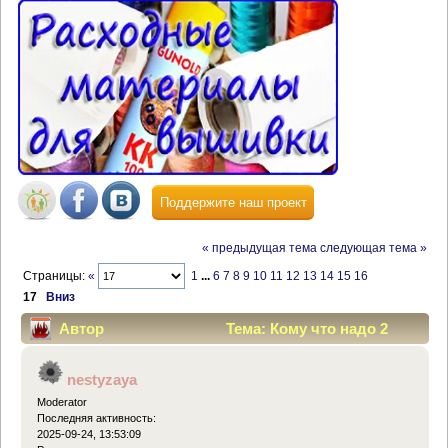
Поддержите наш проект
« предыдущая тема
следующая тема »
Страницы:
«
1
...
6
7
8
9
10
11
12
13
14
15
16
17
Вниз
Автор
Тема: Кому что надо 2
(Прочитано 451649 раз)
nestyzaya
Moderator
Последняя активность:
2025-09-24, 13:53:09