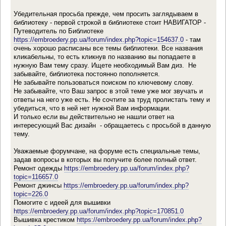
Убедительная просьба прежде, чем просить заглядываем в
библиотеку - первой строкой в библиотеке стоит НАВИГАТОР -
Путеводитель по Библиотеке
https://embroedery.pp.ua/forum/index.php?topic=154637.0
- там
очень хорошо расписаны все темы библиотеки. Все названия
кликабельны, то есть кликнув по названию вы попадаете в
нужную Вам тему сразу. Ищете необходимый Вам диз. Не
забывайте, библиотека постоянно пополняется.
Не забывайте пользоваться поиском по ключевому слову.
Не забывайте, что Ваш запрос в этой теме уже мог звучать и
ответы на него уже есть. Не сочтите за труд пролистать тему и
убедиться, что в ней нет нужной Вам информации.
И только если вы действительно не нашли ответ на
интересующий Вас дизайн - обращаетесь с просьбой в данную
тему.
Уважаемые форумчане, на форуме есть специальные темы,
задав вопросы в которых вы получите более полный ответ.
Ремонт одежды
https://embroedery.pp.ua/forum/index.php?
topic=116657.0
Ремонт джинсы
https://embroedery.pp.ua/forum/index.php?
topic=226.0
Помогите с идеей для вышивки
https://embroedery.pp.ua/forum/index.php?topic=170851.0
Вышивка крестиком
https://embroedery.pp.ua/forum/index.php?