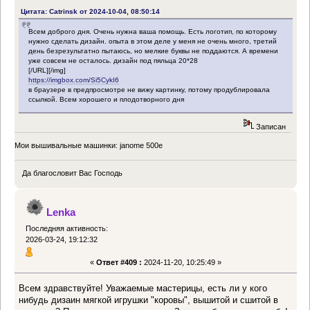
Цитата: Catrinsk от 2024-10-04, 08:50:14
Всем доброго дня. Очень нужна ваша помощь. Есть логотип, по которому
нужно сделать дизайн. опыта в этом деле у меня не очень много, третий
день безрезультатно пытаюсь, но мелкие буквы не поддаются. А времени
уже совсем не осталось. дизайн под пяльца 20*28
[/URL][/img]
https://imgbox.com/Si5CykI6
в браузере в предпросмотре не вижу картинку, потому продублировала
ссылкой. Всем хорошего и плодотворного дня
Записан
Мои вышивальные машинки: janome 500e
Да благословит Вас Господь
Lenka
Последняя активность:
2026-03-24, 19:12:32
«
Ответ #409 :
2024-11-20, 10:25:49 »
Всем здравствуйте! Уважаемые мастерицы, есть ли у кого
нибудь дизаин мягкой игрушки "коровы", вышитой и сшитой в