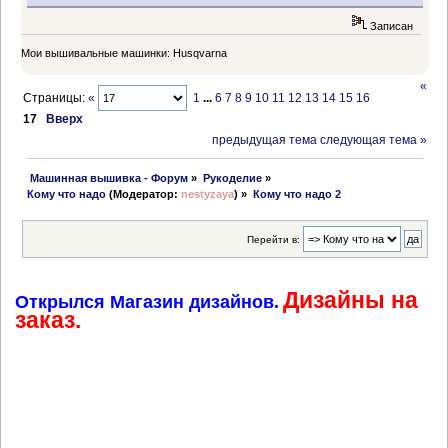
Записан
Мои вышивальные машинки: Husqvarna
«
Страницы:
«
1
...
6
7
8
9
10
11
12
13
14
15
16
17
Вверх
предыдущая тема
следующая тема »
 Машинная вышивка - Форум
»
Рукоделие
»
Кому что надо
(Модератор:
nestyzaya
) »
Кому что надо 2
Перейти в:
Дизайны на
Открылся Магазин дизайнов.
заказ.