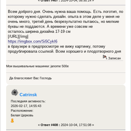
«
Ответ #407 :
2024-10-04, 08:50:14 »
Всем доброго дня. Очень нужна ваша помощь. Есть логотип, по
которому нужно сделать дизайн. опыта в этом деле у меня не
очень много, третий день безрезультатно пытаюсь, но мелкие
буквы не поддаются. А времени уже совсем не
осталось.ширина дизайна 17-19 см
[/URL][/img]
https://imgbox.com/Si5CykI6
в браузере в предпросмотре не вижу картинку, потому
продублировала ссылкой. Всем хорошего и плодотворного дня
Записан
Мои вышивальные машинки: janome 500e
Да благословит Вас Господь
Catrinsk
Последняя активность:
2026-02-17, 14:55:43
Расположение:
Белая Церковь
«
Ответ #408 :
2024-10-04, 17:51:08 »