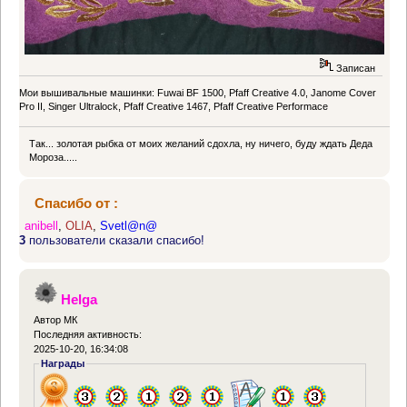
Записан
Мои вышивальные машинки: Fuwai BF 1500, Pfaff Creative 4.0, Janome Cover
Pro II, Singer Ultralock, Pfaff Creative 1467, Pfaff Creative Performace
Так... золотая рыбка от моих желаний сдохла, ну ничего, буду ждать Деда
Мороза.....
Спасибо от :
anibell
,
OLIA
,
Svetl@n@
3
пользователи сказали спасибо!
Helga
Автор МК
Последняя активность:
2025-10-20, 16:34:08
Награды