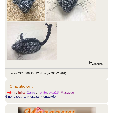
Записан
JanomeMC11000. OC W-XP, ноут OC W-7(64)
Спасибо от :
Admin
,
Infra
,
Сания
,
Tonito
,
olga18
,
Masqoue
6
пользователи сказали спасибо!