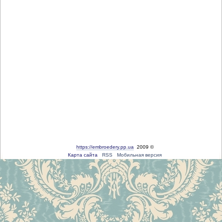
https://embroedery.pp.ua
2009 ©
Карта сайта
RSS
Мобильная версия