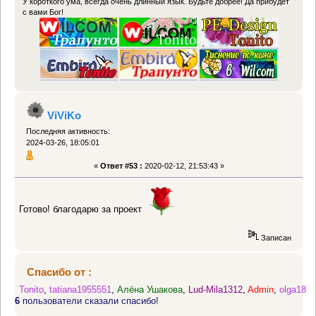
У короткого ума, всегда очень длинный язык. Будьте добрее! Да прибудет
с вами Бог!
ViViKo
Последняя активность:
2024-03-26, 18:05:01
«
Ответ #53 :
2020-02-12, 21:53:43 »
Готово! благодарю за проект
Записан
Спасибо от :
Tonito
,
tatiana1955551
,
Алёна Ушакова
,
Lud-Mila1312
,
Admin
,
olga18
6
пользователи сказали спасибо!