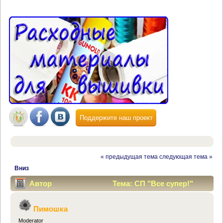
Поддержите наш проект
« предыдущая тема
следующая тема »
Вниз
Автор
Тема: СП "Все супер!"
(Прочитано 23806 раз)
Пимошка
Moderator