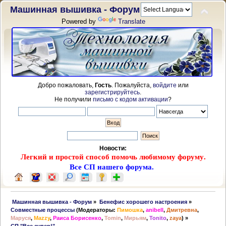
Машинная вышивка - Форум
Powered by
Translate
Добро пожаловать,
Гость
. Пожалуйста,
войдите
или
зарегистрируйтесь
.
Не получили
письмо с кодом активации
?
Новости:
Легкий и простой способ помочь любимому форуму.
Все СП нашего форума.
 Машинная вышивка - Форум
»
Бенефис хорошего настроения
»
Совместные процессы
(Модераторы:
Пимошка
,
anibell
,
Дмитревна
,
Маруся
,
Mazzy
,
Раиса Борисенко
,
Tomin
,
Мирьям
,
Tonito
,
zaya
) »
СП "Все супер!"