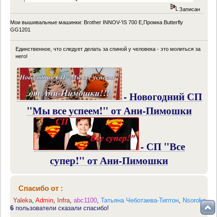
Записан
Мои вышивальные машинки: Brother INNOV-'IS 700 Е,Промка Butterfly
GG1201
Единственное, что следует делать за спиной у человека - это молиться за
него!
- Новогодний СП
"Мы все успеем!" от Ани-Пимошки
- СП "Все
супер!" от Ани-Пимошки
Спасибо от :
Yaleka
,
Admin
,
Infra
,
abc1100
,
Татьяна Чеботаева-Типтон
,
Nsoroka
6
пользователи сказали спасибо!