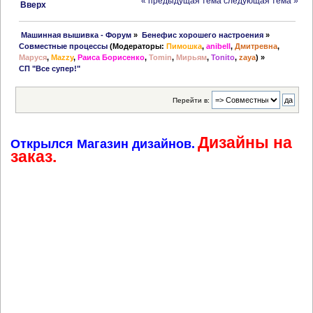
« предыдущая тема
следующая тема »
Вверх
 Машинная вышивка - Форум
»
Бенефис хорошего настроения
»
Совместные процессы
(Модераторы:
Пимошка
,
anibell
,
Дмитревна
,
Маруся
,
Mazzy
,
Раиса Борисенко
,
Tomin
,
Мирьям
,
Tonito
,
zaya
) »
СП "Все супер!"
Перейти в:
Дизайны на
Открылся Магазин дизайнов.
заказ.