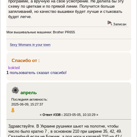
программе, а вручную на свое усмотрение. Не делила бы эту
схему по цветкам и по прямой линии. Получится больше
запяливаний, но качество вышивки будет лучше и стыковать
будет легче.
Записан
Мои вышивальные машинки: Brother PR655
Sexy Womans in your town
Спасибо от :
kokteil
1
пользователь сказал спасибо!
апрель
Последняя активность:
2025-06-09, 15:27:37
«
Ответ #338 :
2023-05-05, 10:10:29 »
Здравствуйте. В Украине рушники шьют на полотне, чтобы
число было кратно 7 , в основном 210 при ширине 35, 42, 49.
Свадебный если не Божник, а под ноги и каравай 210 на 42 (