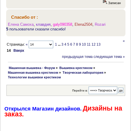
Записан
Спасибо от :
Елена Самоха
,
клавдия
,
galy090358
,
Elena2504
,
Rozari
5
пользователи сказали спасибо!
«
Страницы:
«
1
...
3
4
5
6
7
8
9
10
11
12
13
14
Вверх
предыдущая тема
следующая тема »
 Машинная вышивка - Форум
»
Вышивка крестиком
»
Машинная вышивка крестиком
»
Творческая лаборатория
»
Технологии вышивки крестиком
Перейти в:
Дизайны на
Открылся Магазин дизайнов.
заказ.