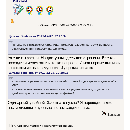
Награды
«
Ответ #325 :
2017-02-07, 02:29:28 »
Цитата: Dnatava от 2017-02-07, 02:14:34
По ссылке открывается страница "Тема или раздел, которую вы ищете,
отсутствует или недоступна для входа."
Уже не откроется. Но доступны здесь все страницы. Все мы
проходили через одни и те же вопросы. И мои первые вышивки
крестиком летели в мусорку. И дергала изнанка.
Цитата: penelopa от 2016-12-29, 22:18:02
а как менять размер крестика и способ отшива /ординарный и двойной/ в
РМ?
а также есть возможность вышить часть ординарным и другую часть
двойным крестиком, но все в одном файле?
Одинарный, двойной. Зачем это нужно? Я переводила две
части дизайна отдельно, потом соединяла их.
Записан
Не стоит прогибаться под изменчивый мир.