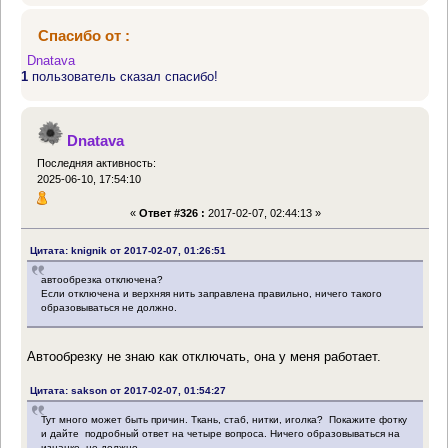
Спасибо от :
Dnatava
1
пользователь сказал спасибо!
Dnatava
Последняя активность:
2025-06-10, 17:54:10
«
Ответ #326 :
2017-02-07, 02:44:13 »
Цитата: knignik от 2017-02-07, 01:26:51
автообрезка отключена?
Если отключена и верхняя нить заправлена правильно, ничего такого
образовываться не должно.
Автообрезку не знаю как отключать, она у меня работает.
Цитата: sakson от 2017-02-07, 01:54:27
Тут много может быть причин. Ткань, стаб, нитки, иголка? Покажите фотку
и дайте подробный ответ на четыре вопроса. Ничего образовываться на
изнанке не должно.