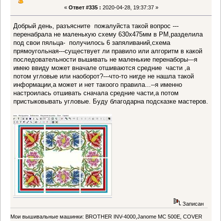
«
Ответ #335 :
2020-04-28, 19:37:37 »
Добрый день, разъясните пожалуйста такой вопрос ---
перенабрала не маленькую схему 630х475мм в РМ,разделила
под свои пяльца- получилось 6 запяливаний,схема
прямоугольная---существует ли правило или алгоритм в какой
последовательности вышивать не маленькие перенаборы---я
имею ввиду может вначале отшиваются средние части ,а
потом угловые или наоборот?---что-то нигде не нашла такой
информации,а может и нет такоого правила...--я именно
настроилась отшивать сначала средние части,а потом
пристыковывать угловые. Буду благодарна подсказке мастеров.
Записан
Мои вышивальные машинки: BROTHER INV-4000,Janome MC 500E, COVER