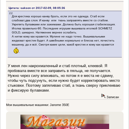
Цитата: sakson от 2017-02-09, 08:05:36
Для крестика хорошо канву брать, если это не одежда. Стаб если
слабоват,два слоя. И канву или ткань заправлять вместе со стабом.
Укрепить булавками или зажимами. Должна быть хорошая стабилизация.
Иголка правильно-90. Последние игрушки вышивала иголкой SCHMETZ
GOLD, шикарно. Натяжение вернее ослабить.
А нитки кому как нравится. Мулине не надо точно. Вышивальными
жидковат крестик будет. А швейными нормально и блеска нет, почистить
машинку, да и всё. Смотря какие цели, какой крестик и кому как нравится
.
У меня лен накрохмаленный и стаб плотный, клеевой. Я
пробовала вместе все заправить в пяльца, не получается.
Нужно через силу впихивать, но потом я е места не сдвину,
чтобы чуть подсунуть, если нужно будет корректировать место
стыковки. Поэтому запяливаю стаб, а ткань сверху приклеиваю
и фиксирую булавками.
Записан
Мои вышивальные машинки: Janome 350E