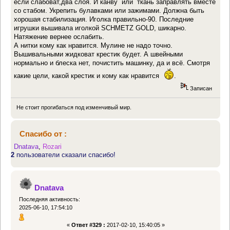
если слабоват,два слоя. И канву или ткань заправлять вместе
со стабом. Укрепить булавками или зажимами. Должна быть
хорошая стабилизация. Иголка правильно-90. Последние
игрушки вышивала иголкой SCHMETZ GOLD, шикарно.
Натяжение вернее ослабить.
А нитки кому как нравится. Мулине не надо точно.
Вышивальными жидковат крестик будет. А швейными
нормально и блеска нет, почистить машинку, да и всё. Смотря
какие цели, какой крестик и кому как нравится
.
Записан
Не стоит прогибаться под изменчивый мир.
Спасибо от :
Dnatava
,
Rozari
2
пользователи сказали спасибо!
Dnatava
Последняя активность:
2025-06-10, 17:54:10
«
Ответ #329 :
2017-02-10, 15:40:05 »