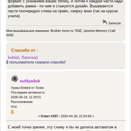
формат с указанием ваших пялец. А потом к каждой части надо
добавить рамки - по ним и стыкуется дизайн. Вышиваются
части поочередно слева на право, сверху вниз (так на курсах
учили).
Записан
Мои вышивальные машинки: Brother Innov-is 750E, Janome Memory Craft
500E
Спасибо от :
kokteil
,
Лапочка1
2
пользователи сказали спасибо!
svitlya4ok
Уроки Embird от Tonito
Последняя активность:
2026-05-24, 11:29:51
Расположение:
Usa
«
Ответ #337 :
2020-04-28, 22:54:58 »
С моей точки зрения, эту схему я бы не делила автоматом в