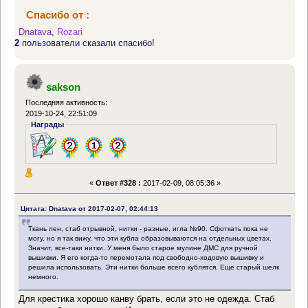
Спасибо от :
Dnatava
,
Rozari
2
пользователи сказали спасибо!
sakson
Последняя активность:
2019-10-24, 22:51:09
Награды
«
Ответ #328 :
2017-02-09, 08:05:36 »
Цитата: Dnatava от 2017-02-07, 02:44:13
Ткань лен, стаб отрывной, нитки - разные, игла №90. Сфоткать пока не
могу, но я так вижу, что эти кубла образовываются на отдельных цветах.
Значит, все-таки нитки. У меня было старое мулине ДМС для ручной
вышивки. Я его когда-то перемотала под свободно-ходовую вышивку и
решила использовать. Эти нитки больше всего кублятся. Еще старый шелк
немного.
Для крестика хорошо канву брать, если это не одежда. Стаб