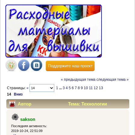
Поддержите наш проект
« предыдущая тема
следующая тема »
Страницы:
«
1
...
3
4
5
6
7
8
9
10
11
12
13
14
Вниз
Автор
Тема: Технологии
вышивки крестиком (Прочитано 409727 раз)
sakson
Последняя активность:
2019-10-24, 22:51:09