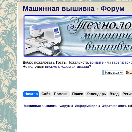
Машинная вышивка - Форум
Добро пожаловать,
Гость
. Пожалуйста,
войдите
или
зарегистри
Не получили
письмо с кодом активации
?
Начало
Сайт
Помощь
Поиск
Календарь
Вход
Реги
 Машинная вышивка - Форум
»
Информбюро
»
Обратная связь
(М