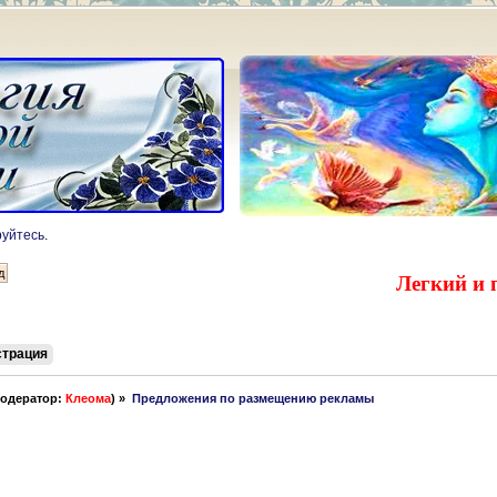
руйтесь
.
Легкий и 
страция
одератор:
Клеома
) »
Предложения по размещению рекламы