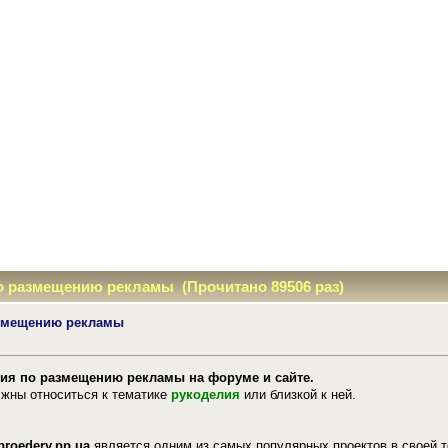
 размещению рекламы (Прочитано 89506 раз)
змещению рекламы
я по размещению рекламы на форуме и сайте.
жны относиться к тематике
рукоделия
или близкой к ней.
roedery.pp.ua
является одним из самых популярных проектов в своей т