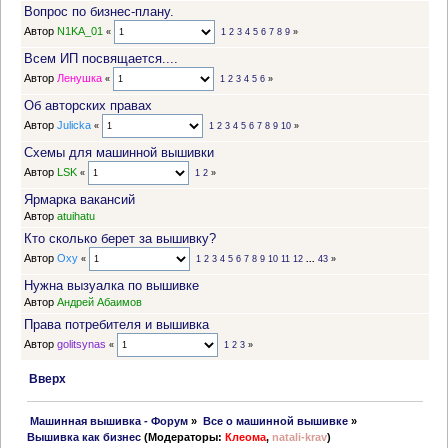
Вопрос по бизнес-плану.
Автор
N1KA_01
«
1
2
3
4
5
6
7
8
9
»
Всем ИП посвящается....
Автор
Ленушка
«
1
2
3
4
5
6
»
Об авторских правах
Автор
Julicka
«
1
2
3
4
5
6
7
8
9
10
»
Схемы для машинной вышивки
Автор
LSK
«
1
2
»
Ярмарка вакансий
Автор
atuihatu
Кто сколько берет за вышивку?
Автор
Oxy
«
1
2
3
4
5
6
7
8
9
10
11
12
...
43
»
Нужна вызуалка по вышивке
Автор
Андрей Абаимов
Права потребителя и вышивка
Автор
golitsynas
«
1
2
3
»
Вверх
 Машинная вышивка - Форум
»
Все о машинной вышивке
»
Вышивка как бизнес
(Модераторы:
Клеома
,
natali-krav
)