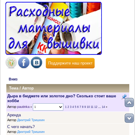
Поддержите наш проект
Вниз
Тема
/
Автор
Дыра в бюджете или золотое дно? Сколько стоит ваше
хобби
Автор
pautinka
«
1
2
3
4
5
6
7
8
9
10
11
12
...
14
»
Аренда
Автор
Дмитрий Тришкин
С чего начать?
Автор
Дмитрий Тришкин