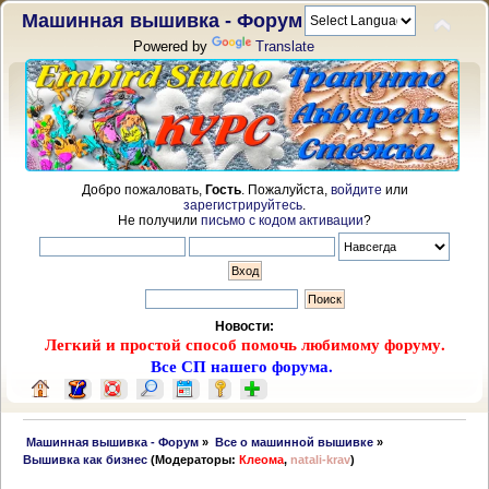
Машинная вышивка - Форум
Powered by
Translate
Добро пожаловать,
Гость
. Пожалуйста,
войдите
или
зарегистрируйтесь
.
Не получили
письмо с кодом активации
?
Новости:
Легкий и простой способ помочь любимому форуму.
Все СП нашего форума.
 Машинная вышивка - Форум
»
Все о машинной вышивке
»
Вышивка как бизнес
(Модераторы:
Клеома
,
natali-krav
)