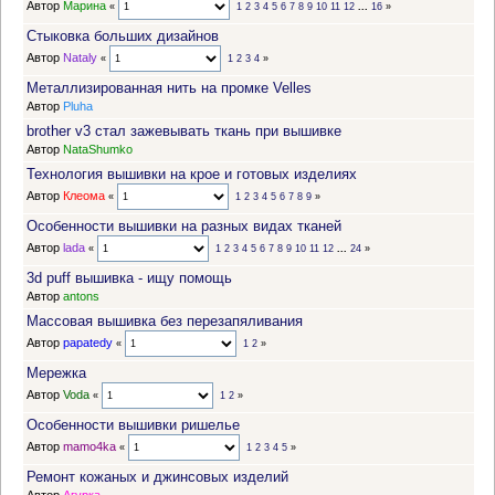
Автор
Марина
«
1
2
3
4
5
6
7
8
9
10
11
12
...
16
»
Стыковка больших дизайнов
Автор
Nataly
«
1
2
3
4
»
Металлизированная нить на промке Velles
Автор
Pluha
brother v3 стал зажевывать ткань при вышивке
Автор
NataShumko
Технология вышивки на крое и готовых изделиях
Автор
Клеома
«
1
2
3
4
5
6
7
8
9
»
Особенности вышивки на разных видах тканей
Автор
lada
«
1
2
3
4
5
6
7
8
9
10
11
12
...
24
»
3d puff вышивка - ищу помощь
Автор
antons
Массовая вышивка без перезапяливания
Автор
papatedy
«
1
2
»
Мережка
Автор
Voda
«
1
2
»
Особенности вышивки ришелье
Автор
mamo4ka
«
1
2
3
4
5
»
Ремонт кожаных и джинсовых изделий