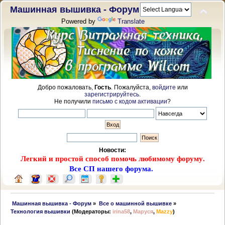
Машинная вышивка - Форум
Powered by
Translate
Добро пожаловать,
Гость
. Пожалуйста,
войдите
или
зарегистрируйтесь
.
Не получили
письмо с кодом активации
?
Новости:
Легкий и простой способ помочь любимому форуму.
Все СП нашего форума.
 Машинная вышивка - Форум
»
Все о машинной вышивке
»
Технология вышивки
(Модераторы:
irina58
,
Маруся
,
Mazzy
)