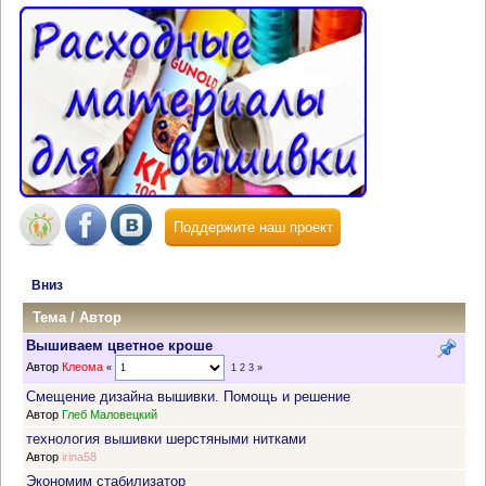
Поддержите наш проект
Вниз
Тема
/
Автор
Вышиваем цветное кроше
Автор
Клеома
«
1
2
3
»
Смещение дизайна вышивки. Помощь и решение
Автор
Глеб Маловецкий
технология вышивки шерстяными нитками
Автор
irina58
Экономим стабилизатор