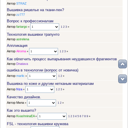
Автор
STRAZ
Вышивка ришелье на ткани-лен?
Автор
zz777
Вопрос к профессионалам
Автор
fartargo
«
1
2
3
»
Технология вышивки трапунто
Автор
astrelena
Аппликация
Автор
Alroma
«
1
2
3
»
Как облегчить процесс выпарывания неудавшихся фрагментов
Автор
Dnatava
ошибка в технологии (вопрос от новичка)
Автор
marlic
«
1
2
»
Вышивка по коже и другим нетканым материалам
Автор
friza
«
1
2
3
»
Качество дизайнов.
Автор Мила
«
1
2
»
Как это вышито?
Автор
KvashninaEA
«
1
2
3
4
5
6
7
8
9
»
FSL - технология вышивки кружева