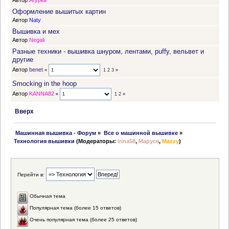
Автор
Агурка
Оформление вышитых картин
Автор
Naty
Вышивка и мех
Автор
Negali
Разные техники - вышивка шнуром, лентами, puffy, вельвет и
другие
Автор
benet
«
1
2
3
»
Smocking in the hoop
Автор
KANNA82
«
1
2
»
Вверх
 Машинная вышивка - Форум
»
Все о машинной вышивке
»
Технология вышивки
(Модераторы:
irina58
,
Маруся
,
Mazzy
)
Перейти в:
Обычная тема
Популярная тема (более 15 ответов)
Очень популярная тема (более 25 ответов)