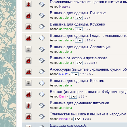
Гармоничные сочетания цветов в шитье и в
Автор
Nata-xa
Вышивка для одежды. Ришелье
Автор
astrelena
«
1
2
»
Вышивка для одежды. Кружево
Автор
astrelena
«
1
2
»
Вышивка для одежды. Гладь, смешанные т
Автор
astrelena
«
1
2
3
4
»
Вышивка для одежды. Аппликация
Автор
astrelena
Вышивка от кутюр и прет-а-порте
Автор
astrelena
«
1
2
3
4
5
»
Аксессуары (вышитые украшения, сумки, обу
Автор
NADY
«
1
2
3
4
5
»
Вышивка для одежды. Крестик
Автор
astrelena
Винтаж (из истории вышивки, бабушкин сунд
Автор
Dinni
«
1
2
3
»
Вышивка для домашних питомцев
Автор
astrelena
Этническая вышивка и вышивка в народном
Автор
Elenaka
«
1
2
3
»
Вышивка для одежды