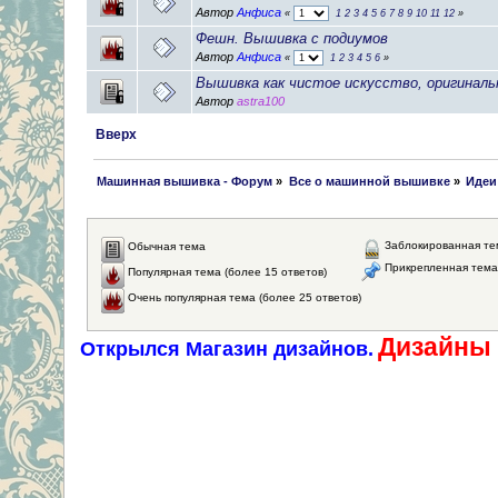
Автор
Анфиса
«
1
2
3
4
5
6
7
8
9
10
11
12
»
Фешн. Вышивка с подиумов
Автор
Анфиса
«
1
2
3
4
5
6
»
Вышивка как чистое искусство, оригинал
Автор
astra100
Вверх
 Машинная вышивка - Форум
»
Все о машинной вышивке
»
Идеи
Заблокированная те
Обычная тема
Прикрепленная тема
Популярная тема (более 15 ответов)
Очень популярная тема (более 25 ответов)
Дизайны 
Открылся Магазин дизайнов.