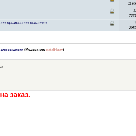
1190
1
737
ьное применение вышивки
205
 для вышивки
(Модератор:
natali-krav
)
ма
на заказ.