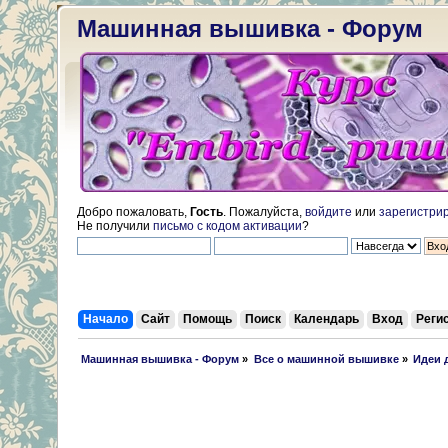
Машинная вышивка - Форум
Добро пожаловать,
Гость
. Пожалуйста,
войдите
или
зарегистри
Не получили
письмо с кодом активации
?
Начало
Сайт
Помощь
Поиск
Календарь
Вход
Реги
 Машинная вышивка - Форум
»
Все о машинной вышивке
»
Идеи 