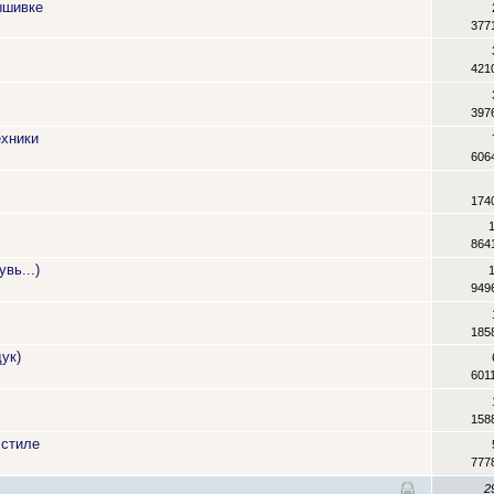
ышивке
377
421
397
ехники
606
174
864
вь...)
949
185
ук)
601
158
 стиле
777
2