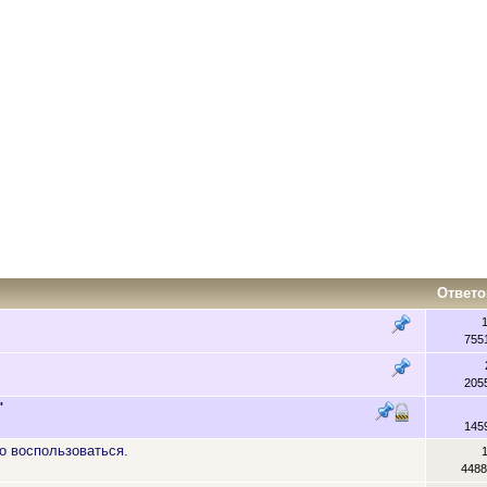
Ответо
755
205
"
145
о воспользоваться.
4488