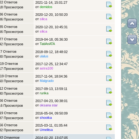
22 Ответов
2021-11-14, 15:01:27
от
demidos
18 Просмотров
36 Ответов
2020-12-20, 10:50:20
от
silica
06 Просмотров
35 Ответов
2020-12-20, 10:45:31
от
silica
66 Просмотров
77 Ответов
2019-04-18, 05:36:30
от
TatiAnATA
42 Просмотров
7 Ответов
2018-09-12, 18:48:02
от
ulalus
00 Просмотров
119 Ответов
2017-12-25, 12:34:47
от
astra100
17 Просмотров
119 Ответов
2017-11-04, 18:04:36
от
Malgrado
60 Просмотров
12 Ответов
2017-09-13, 13:59:11
от
rurika
80 Просмотров
66 Ответов
2017-04-23, 00:38:01
от
oksana star
16 Просмотров
19 Ответов
2016-05-04, 09:50:09
от
shootka
87 Просмотров
56 Ответов
2015-03-11, 01:05:44
от
Umelitsa
82 Просмотров
93 Ответов
2014-01-20, 13:07:05