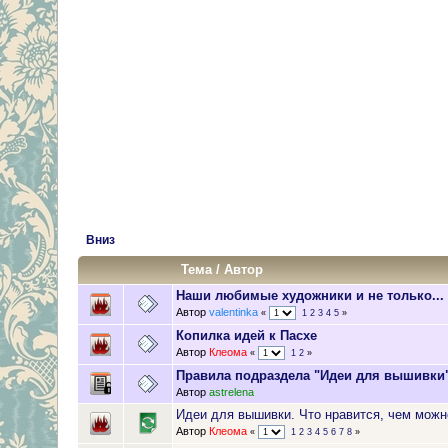
Вниз
Тема
/
Автор
Наши любимые художники и не только...
Автор
valentinka
«
1
2
3
4
5
»
Копилка идей к Пасхе
Автор
Клеома
«
1
2
»
Правила подраздела "Идеи для вышивки
Автор
astrelena
Идеи для вышивки. Что нравится, чем можн
Автор
Клеома
«
1
2
3
4
5
6
7
8
»