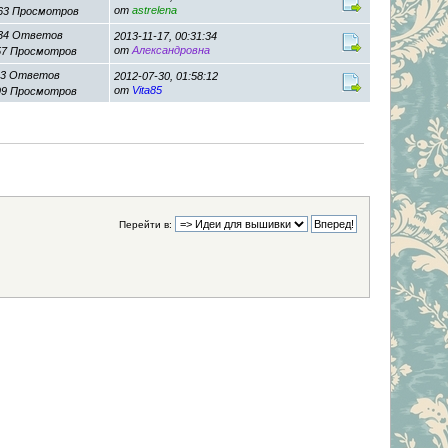
от
astrelena
63 Просмотров
34 Ответов
2013-11-17, 00:31:34
от
Александровна
57 Просмотров
13 Ответов
2012-07-30, 01:58:12
от
Vita85
99 Просмотров
Перейти в: