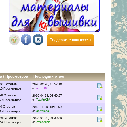
Поддержите наш проект
в
/
Просмотров
Последний ответ
104 Ответов
2020-02-20, 10:57:10
от
astra100
13 Просмотров
28 Ответов
2019-04-18, 05:49:27
от
TatiAnATA
59 Просмотров
0 Ответов
2012-11-09, 18:16:50
от
astrelena
95 Просмотров
198 Ответов
2023-04-06, 01:30:39
от
ZvezdiMir
54 Просмотров