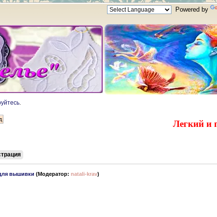
Powered by
руйтесь
.
Легкий и 
страция
для вышивки
(Модератор:
natali-krav
)