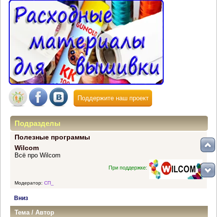
Поддержите наш проект
Подразделы
Полезные программы
Wilcom
Всё про Wilcom
При поддержке:
Модератор:
СП_
Вниз
Тема
/
Автор