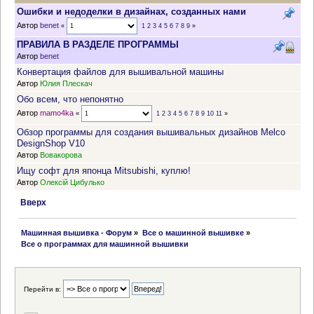
Ошибки и недоделки в дизайнах, созданных нами
Автор
benet
«
1
2
3
4
5
6
7
8
9
»
ПРАВИЛА В РАЗДЕЛЕ ПРОГРАММЫ
Автор
benet
Конвертация файлов для вышивальной машины
Автор
Юлия Плескач
Обо всем, что непонятно
Автор
mamo4ka
«
1
2
3
4
5
6
7
8
9
10
11
»
Обзор программы для создания вышивальных дизайнов Melco
DesignShop V10
Автор
Вовакорова
Ищу софт для японца Mitsubishi, куплю!
Автор
Олексій Цибулько
Вверх
 Машинная вышивка - Форум
»
Все о машинной вышивке
»
 Все о программах для машинной вышивки
Перейти в: