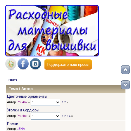
Поддержите наш проект
Вниз
Тема
/
Автор
Цветочные орнаменты
Автор
Pau4ok
«
1
2
»
Уголки и бордюры
Автор
Pau4ok
«
1
2
3
4
»
Рамки
Автор
LENA