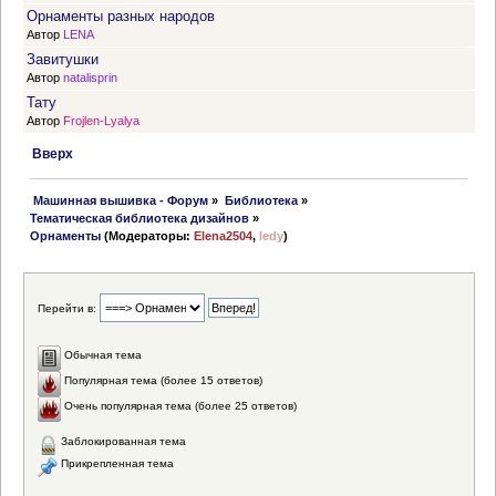
Орнаменты разных народов
Автор
LENA
Завитушки
Автор
natalisprin
Тату
Автор
Frojlen-Lyalya
Вверх
 Машинная вышивка - Форум
»
Библиотека
»
Тематическая библиотека дизайнов
»
Орнаменты
(Модераторы:
Elena2504
,
ledy
)
Перейти в:
Обычная тема
Популярная тема (более 15 ответов)
Очень популярная тема (более 25 ответов)
Заблокированная тема
Прикрепленная тема