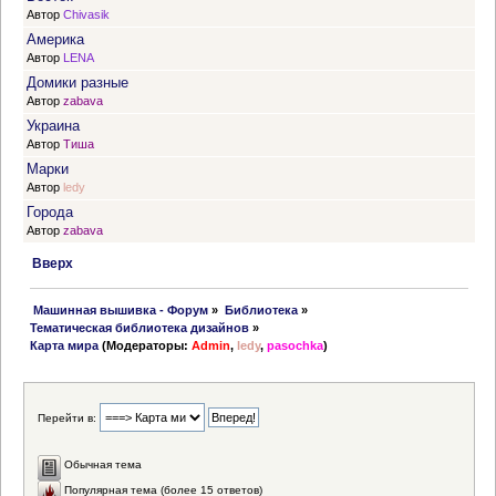
Автор
Chivasik
Америка
Автор
LENA
Домики разные
Автор
zabava
Украина
Автор
Тиша
Марки
Автор
ledy
Города
Автор
zabava
Вверх
 Машинная вышивка - Форум
»
Библиотека
»
Тематическая библиотека дизайнов
»
Карта мира
(Модераторы:
Admin
,
ledy
,
pasochka
)
Перейти в:
Обычная тема
Популярная тема (более 15 ответов)