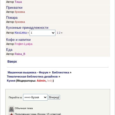
Автор
Тиша
Прихватки
Автор
буковка
Повара
Автор
буковка
Кухонные принадлежности
Автор
KissLinka
«
1
2
»
Кофе и напитки
Автор
Frojlen-Lyalya
Еда
Автор
Raisa_B
Вверх
 Машинная вышивка - Форум
»
Библиотека
»
Тематическая библиотека дизайнов
»
Кухня
(Модераторы:
Admin
,
ledy
)
Перейти в:
Обычная тема
Популярная тема (более 15 ответов)