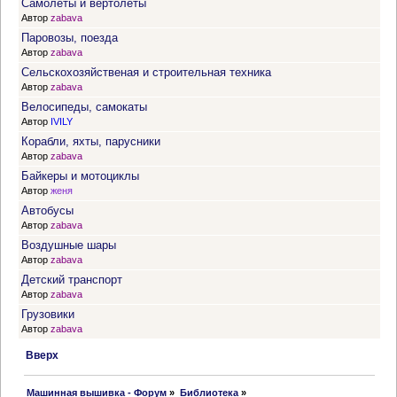
Самолёты и вертолёты
Автор
zabava
Паровозы, поезда
Автор
zabava
Сельскохозяйственая и строительная техника
Автор
zabava
Велосипеды, самокаты
Автор
IVILY
Корабли, яхты, парусники
Автор
zabava
Байкеры и мотоциклы
Автор
женя
Автобусы
Автор
zabava
Воздушные шары
Автор
zabava
Детский транспорт
Автор
zabava
Грузовики
Автор
zabava
Вверх
 Машинная вышивка - Форум
»
Библиотека
»