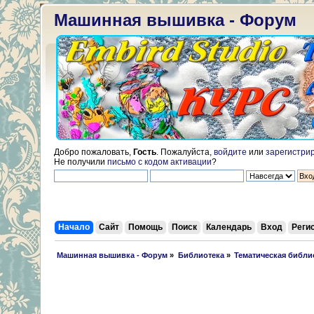
Машинная вышивка - Форум
Добро пожаловать,
Гость
. Пожалуйста,
войдите
или
зарегистри
Не получили
письмо с кодом активации
?
Начало
Сайт
Помощь
Поиск
Календарь
Вход
Реги
 Машинная вышивка - Форум
»
Библиотека
»
Тематическая библи