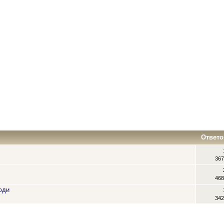
Ответо
367
468
юди
342