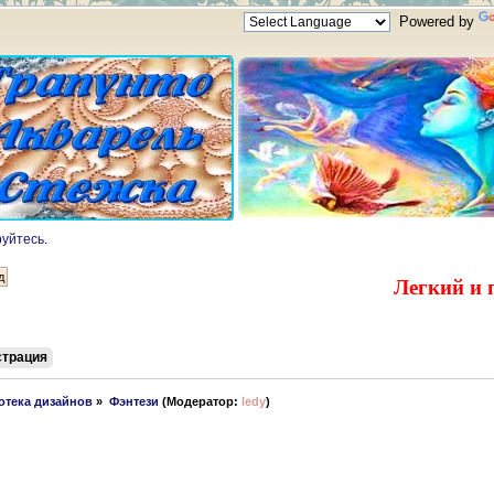
Powered by
руйтесь
.
Легкий и 
страция
отека дизайнов
»
Фэнтези
(Модератор:
ledy
)