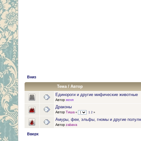
Вниз
Тема
/
Автор
Единороги и другие мифические животные
Автор
женя
Драконы
Автор
Тиша
«
1
2
»
Амуры, феи, эльфы, гномы и другие полул
Автор
zabava
Вверх