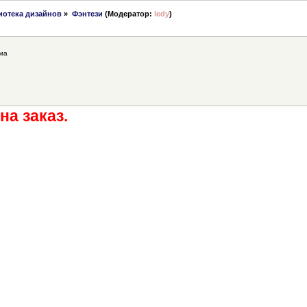
иотека дизайнов
»
Фэнтези
(Модератор:
ledy
)
ма
на заказ.