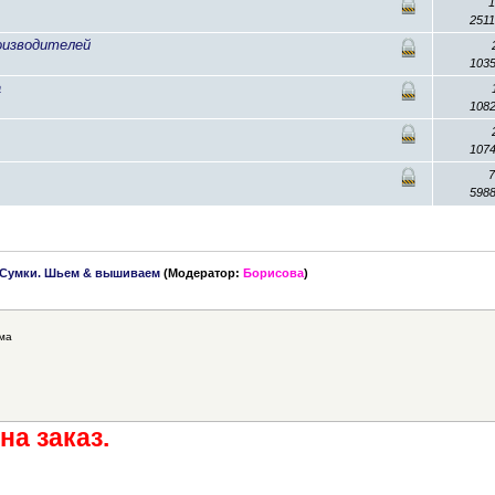
251
оизводителей
103
а
108
107
598
Сумки. Шьем & вышиваем
(Модератор:
Борисова
)
ма
на заказ.