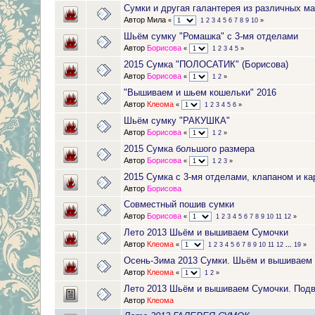
Сумки и другая галантерея из различных м
Автор Мила
«
1
2
3
4
5
6
7
8
9
10
»
Шьём сумку "Ромашка" с 3-мя отделами
Автор
Борисова
«
1
2
3
4
5
»
2015 Сумка "ПОЛОСАТИК" (Борисова)
Автор
Борисова
«
1
2
»
"Вышиваем и шьем кошельки" 2016
Автор
Клеома
«
1
2
3
4
5
6
»
Шьём сумку "РАКУШКА"
Автор
Борисова
«
1
2
»
2015 Сумка большого размера
Автор
Борисова
«
1
2
3
»
2015 Сумка с 3-мя отделами, клапаном и к
Автор
Борисова
Совместный пошив сумки
Автор
Борисова
«
1
2
3
4
5
6
7
8
9
10
11
12
»
Лето 2013 Шьём и вышиваем Сумочки
Автор
Клеома
«
1
2
3
4
5
6
7
8
9
10
11
12
...
19
»
Осень-Зима 2013 Сумки. Шьём и вышиваем
Автор
Клеома
«
1
2
»
Лето 2013 Шьём и вышиваем Сумочки. Подв
Автор
Клеома