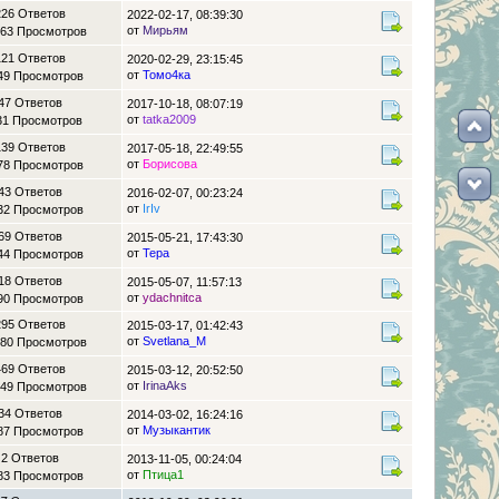
226 Ответов
2022-02-17, 08:39:30
от
Мирьям
63 Просмотров
121 Ответов
2020-02-29, 23:15:45
от
Томо4ка
49 Просмотров
47 Ответов
2017-10-18, 08:07:19
от
tatka2009
31 Просмотров
139 Ответов
2017-05-18, 22:49:55
от
Борисова
78 Просмотров
43 Ответов
2016-02-07, 00:23:24
от
IrIv
32 Просмотров
69 Ответов
2015-05-21, 17:43:30
от
Тера
44 Просмотров
18 Ответов
2015-05-07, 11:57:13
от
ydachnitca
90 Просмотров
295 Ответов
2015-03-17, 01:42:43
от
Svetlana_M
80 Просмотров
469 Ответов
2015-03-12, 20:52:50
от
IrinaAks
49 Просмотров
34 Ответов
2014-03-02, 16:24:16
от
Музыкантик
87 Просмотров
2 Ответов
2013-11-05, 00:24:04
от
Птица1
83 Просмотров