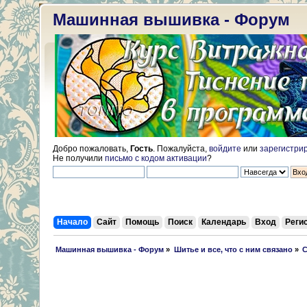
Машинная вышивка - Форум
Добро пожаловать,
Гость
. Пожалуйста,
войдите
или
зарегистри
Не получили
письмо с кодом активации
?
Начало
Сайт
Помощь
Поиск
Календарь
Вход
Реги
 Машинная вышивка - Форум
»
Шитье и все, что с ним связано
»
С