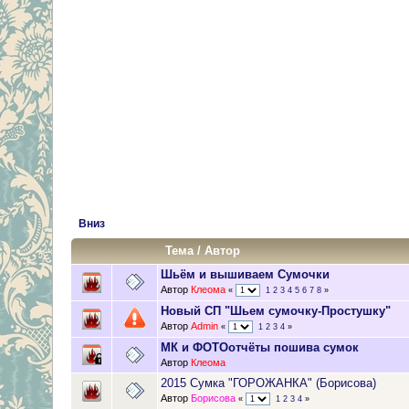
Вниз
Тема
/
Автор
Шьём и вышиваем Сумочки
Автор
Клеома
«
1
2
3
4
5
6
7
8
»
Новый СП "Шьем сумочку-Простушку"
Автор
Admin
«
1
2
3
4
»
МК и ФОТОотчёты пошива сумок
Автор
Клеома
2015 Сумка "ГОРОЖАНКА" (Борисова)
Автор
Борисова
«
1
2
3
4
»