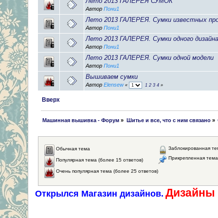
Лето 2013 ГАЛЕРЕЯ СУМОК
Автор
Пони1
Лето 2013 ГАЛЕРЕЯ. Сумки известных пр
Автор
Пони1
Лето 2013 ГАЛЕРЕЯ. Сумки одного дизайн
Автор
Пони1
Лето 2013 ГАЛЕРЕЯ. Сумки одной модели
Автор
Пони1
Вышиваем сумки
Автор
Elensew
«
1
2
3
4
»
Вверх
 Машинная вышивка - Форум
»
Шитье и все, что с ним связано
»
Заблокированная те
Обычная тема
Прикрепленная тема
Популярная тема (более 15 ответов)
Очень популярная тема (более 25 ответов)
Дизайны 
Открылся Магазин дизайнов.