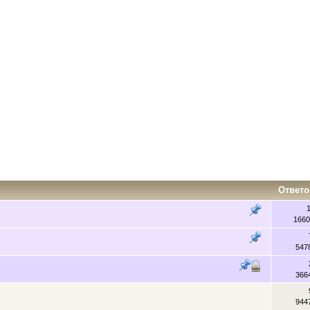
Ответо
1660
547
366
944