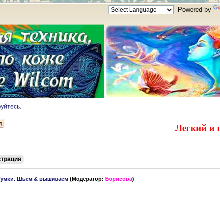
Powered by
руйтесь
.
Легкий и 
страция
умки. Шьем & вышиваем
(Модератор:
Борисова
)