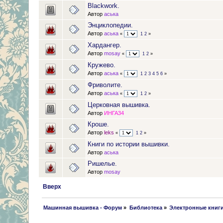
Blackwork.
Автор
аська
Энциклопедии.
Автор
аська
«
1
2
»
Хардангер.
Автор
mosay
«
1
2
»
Кружево.
Автор
аська
«
1
2
3
4
5
6
»
Фриволите.
Автор
аська
«
1
2
»
Церковная вышивка.
Автор
ИНГА34
Кроше.
Автор
leks
«
1
2
»
Книги по истории вышивки.
Автор
аська
Ришелье.
Автор
mosay
Вверх
 Машинная вышивка - Форум
»
Библиотека
»
Электронные книг