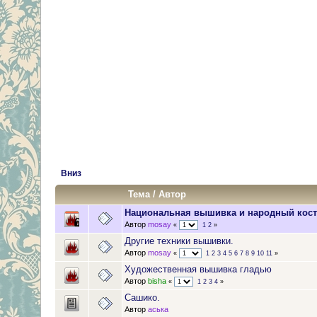
Вниз
Тема
/
Автор
Национальная вышивка и народный кос
Автор
mosay
«
1
2
»
Другие техники вышивки.
Автор
mosay
«
1
2
3
4
5
6
7
8
9
10
11
»
Художественная вышивка гладью
Автор
bisha
«
1
2
3
4
»
Сашико.
Автор
аська