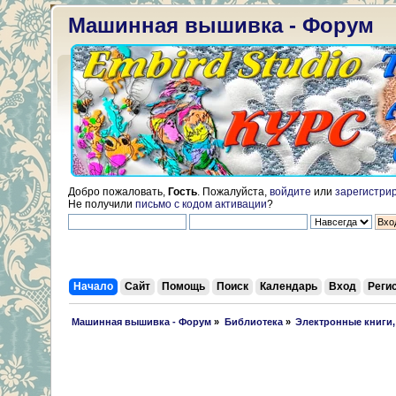
Машинная вышивка - Форум
Добро пожаловать,
Гость
. Пожалуйста,
войдите
или
зарегистри
Не получили
письмо с кодом активации
?
Начало
Сайт
Помощь
Поиск
Календарь
Вход
Реги
 Машинная вышивка - Форум
»
Библиотека
»
Электронные книги