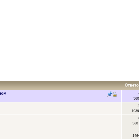
Ответо
тюм
360
1939
360
146