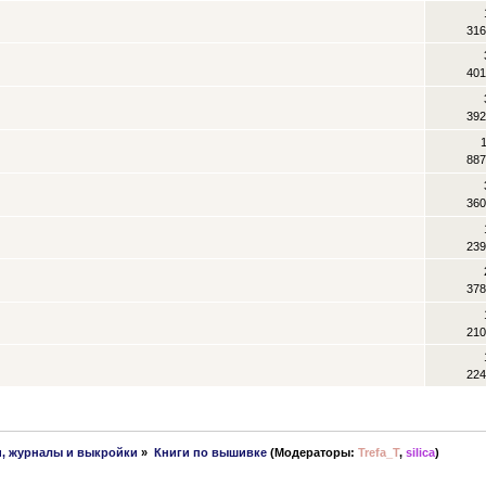
316
401
392
887
360
239
378
210
224
и, журналы и выкройки
»
Книги по вышивке
(Модераторы:
Trefa_T
,
silica
)