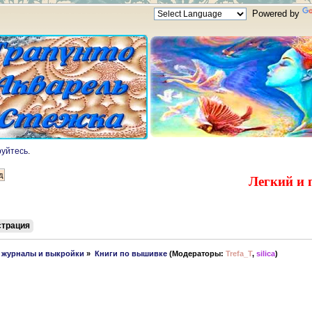
Powered by
руйтесь
.
Легкий и 
страция
, журналы и выкройки
»
Книги по вышивке
(Модераторы:
Trefa_T
,
silica
)