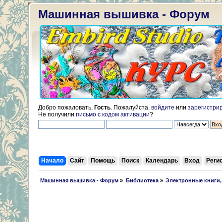
Машинная вышивка - Форум
Добро пожаловать,
Гость
. Пожалуйста,
войдите
или
зарегистри
Не получили
письмо с кодом активации
?
Начало
Сайт
Помощь
Поиск
Календарь
Вход
Реги
 Машинная вышивка - Форум
»
Библиотека
»
Электронные книги