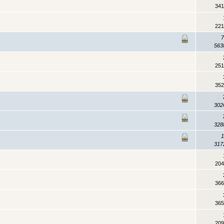
341
221
563
251
352
302
328
317
204
366
365
209