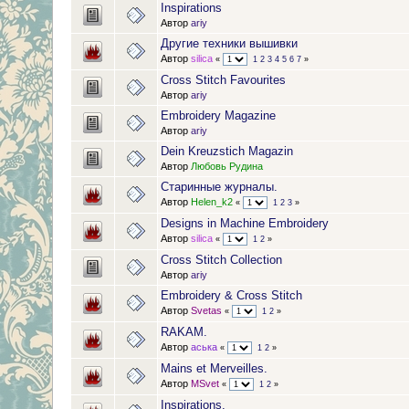
Inspirations
Автор
ariy
Другие техники вышивки
Автор
silica
«
1
2
3
4
5
6
7
»
Cross Stitch Favourites
Автор
ariy
Embroidery Magazine
Автор
ariy
Dein Kreuzstich Magazin
Автор
Любовь Рудина
Старинные журналы.
Автор
Helen_k2
«
1
2
3
»
Designs in Machine Embroidery
Автор
silica
«
1
2
»
Cross Stitch Collection
Автор
ariy
Embroidery & Cross Stitch
Автор
Svetas
«
1
2
»
RAKAM.
Автор
аська
«
1
2
»
Mains et Merveilles.
Автор
MSvet
«
1
2
»
Inspirations.