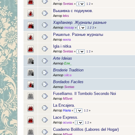
Автор
Svetas
«
1
2
»
Вышивка с подиумов.
Автор
leks
Хардангер. Журналы разные
Автор
mosay
«
1
2
3
»
Ришелье. Разные журналы
Автор
мила
Igla i nitka
Автор
Svetas
«
1
2
»
Arte Ideias
Автор
Еля_
Broderie Tradition
Автор
silica
Bordados Faciles
Автор
Svetas
Fuselliamo. Il Tombolo Secondo Noi
Автор
MSvet
La Encajera.
Автор
Нала
«
1
2
»
Lace Express.
Автор
аська
«
1
2
»
Cuaderno Bolillos (Labores del Hogar)
Автор
MSvet