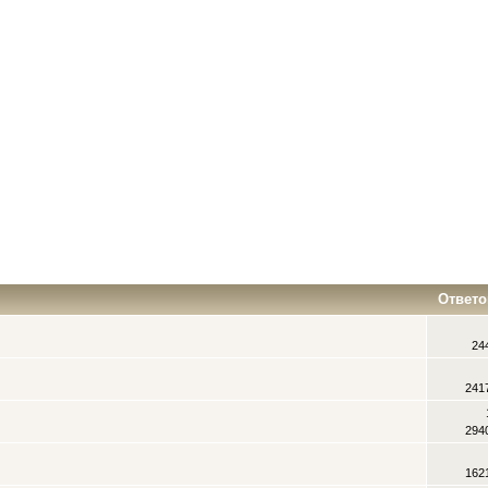
Ответо
24
241
294
162