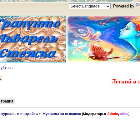
Powered by
руйтесь
.
Легкий и 
страция
, журналы и выкройки
»
Журналы по вышивке
(Модераторы:
Admin
,
silica
)