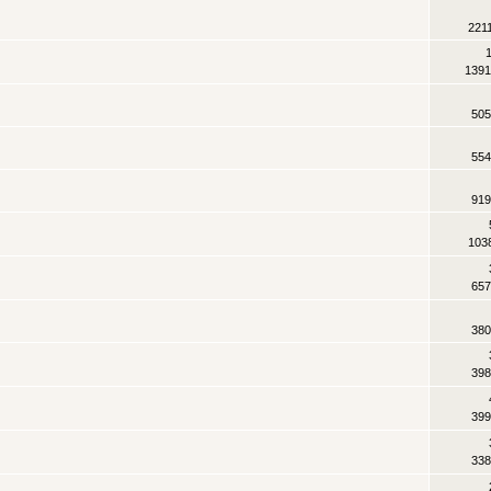
221
1391
505
554
919
103
657
380
398
399
338