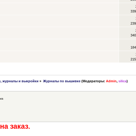
339
239
340
184
215
и, журналы и выкройки
»
Журналы по вышивке
(Модераторы:
Admin
,
silica
)
ма
на заказ.