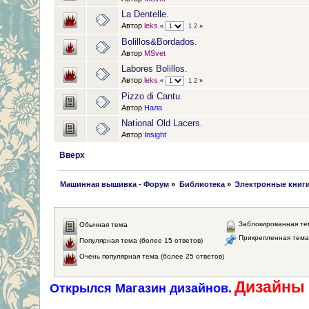
La Dentelle.
Автор
leks
«
1
2
»
Bolillos&Bordados.
Автор
MSvet
Labores Bolillos.
Автор
leks
«
1
2
»
Pizzo di Cantu.
Автор
Нала
National Old Lacers.
Автор
Insight
Вверх
 Машинная вышивка - Форум
»
Библиотека
»
Электронные книг
Заблокированная те
Обычная тема
Прикрепленная тема
Популярная тема (более 15 ответов)
Очень популярная тема (более 25 ответов)
Дизайны 
Открылся Магазин дизайнов.